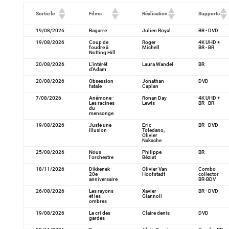
Sortie le
Films
Réalisation
Supports
19/08/2026
Bagarre
Julien Royal
BR - DVD
19/08/2026
Coup de
Roger
4K UHD +
foudre à
Michell
BR - BR
Notting Hill
20/08/2026
L'intérêt
Laura Wandel
BR
d'Adam
20/08/2026
Obsession
Jonathan
DVD
fatale
Caplan
7/08/2026
Anémone -
Ronan Day
4K UHD +
Les racines
Lewis
BR - BR
du
mensonge
19/08/2026
Juste une
Eric
BR - DVD
illusion
Toledano,
Olivier
Nakache
25/08/2026
Nous
Philippe
BR
l'orchestre
Béziat
18/11/2026
Dikkenek -
Olivier Van
Combo
20e
Hoofstadt
collector
anniversaire
BR-BDV
26/08/2026
Les rayons
Xavier
BR - DVD
et les
Giannoli
ombres
19/08/2026
Le cri des
Claire denis
DVD
gardes