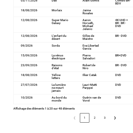
03/11/2026
Dao
Alain Gomis
Combo BR-
BDV
18/08/2026
Morlaix
Jaime
Rosales
12/08/2026
Super Mario
Aaron
4K UHD +
Galaxy
Horvath,
BR - BR -
Michael
DVD
Jelenic
12/08/2026
L'enfant du
Gilles de
BR - DVD
désert
Maistre
09/2026
Sorda
Eva Libertad
Garcia
15/09/2026
La vénus
Pierre
BR+DVD
électrique
Salvadori
23/09/2026
Raisons
Robert de
BR - DVD
d'état
Niro
18/08/2026
Yellow
Ilker Catak
DVD
letters
27/07/2026
La lumière
Lauri-Matti
DVD
ne meurt
Parppei
jamais
10/2026
Au bord du
Guérin van de
DVD
monde
Vorst
Affichage des éléments 1 à 20 sur 48 éléments
❮
1
2
3
❯