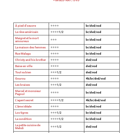
+ de BLU-RAY / DVD
À pied d'oeuvre
⭐⭐⭐⭐
br/dvd/vod
Le rêve américain
⭐⭐⭐⭐1/2
br/dvd/vod
Maigret et le mort
⭐⭐⭐
br/dvd/vod
amoureux
La maison des femmes
⭐⭐⭐⭐
br/dvd/vod
Rue Malaga
⭐⭐⭐⭐
br/dvd/vod
Christy and his brother
⭐⭐⭐⭐
dvd/vod
Baise en ville
⭐⭐⭐⭐
dvd/vod
Tout va bien
⭐⭐⭐1/2
dvd/vod
Gourou
⭐⭐⭐⭐
4k/br/dvd/vod
Les braises
⭐⭐⭐1/2
dvd/vod
Marcel et monsieur
⭐⭐⭐⭐
br/dvd/vod
Pagnol
L'agent secret
⭐⭐⭐⭐1/2
4k/br/dvd/vod
L'âme idéale
⭐⭐⭐⭐
br/dvd/vod
Los tigres
⭐⭐⭐1/2
br/dvd/vod
La condition
⭐⭐⭐⭐1/2
br/dvd/vod
La petite cuisine de
⭐⭐⭐1/2
dvd/vod
Mehdi