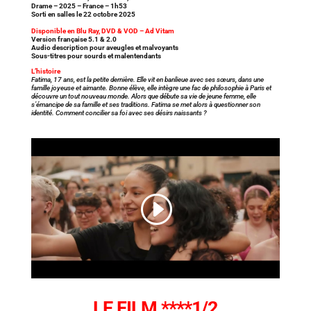
Drame – 2025 – France – 1h53
Sorti en salles le 22 octobre 2025
Disponible en Blu Ray, DVD & VOD – Ad Vitam
Version française 5.1 & 2.0
Audio description pour aveugles et malvoyants
Sous-titres pour sourds et malentendants
L’histoire
Fatima, 17 ans, est la petite dernière. Elle vit en banlieue avec ses sœurs, dans une
famille joyeuse et aimante. Bonne élève, elle intègre une fac de philosophie à Paris et
découvre un tout nouveau monde. Alors que débute sa vie de jeune femme, elle
s’émancipe de sa famille et ses traditions. Fatima se met alors à questionner son
identité. Comment concilier sa foi avec ses désirs naissants ?
LE FILM ****1/2