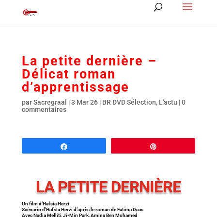
La petite dernière –
Délicat roman
d’apprentissage
par
Sacregraal
|
3 Mar 26
|
BR DVD Sélection
,
L'actu
|
0
commentaires
Partagez
Épingle
LA PETITE DERNIÈRE
Un film d’Hafsia Herzi
Scénario d’Hafsia Herzi d’après le roman de Fatima Daas
Avec Nadia Melliti, Ji-Min Park, Amina Ben Mohamed