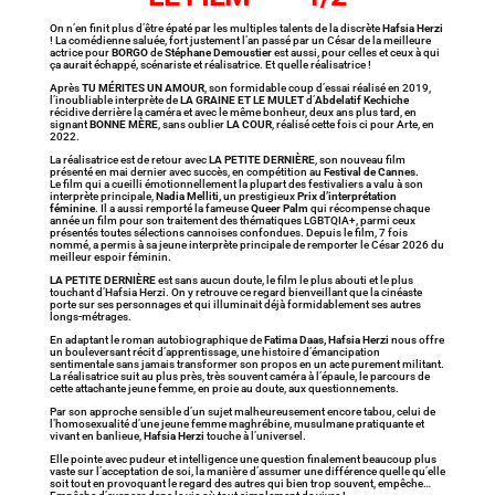
On n’en finit plus d’être épaté par les multiples talents de la discrète
Hafsia Herzi
! La comédienne saluée, fort justement l’an passé par un César de la meilleure
actrice pour
BORGO
de
Stéphane Demoustier
est aussi, pour celles et ceux à qui
ça aurait échappé, scénariste et réalisatrice. Et quelle réalisatrice !
Après
TU MÉRITES UN AMOUR
, son formidable coup d’essai réalisé en 2019,
l’inoubliable interprète de
LA GRAINE ET LE MULET
d’
Abdelatif Kechiche
récidive derrière la caméra et avec le même bonheur, deux ans plus tard, en
signant
BONNE MÈRE
, sans oublier
LA COUR
, réalisé cette fois ci pour Arte, en
2022.
La réalisatrice est de retour avec
LA PETITE DERNIÈRE
, son nouveau film
présenté en mai dernier avec succès, en compétition au
Festival de Cannes
.
Le film qui a cueilli émotionnellement la plupart des festivaliers a valu à son
interprète principale,
Nadia Melliti,
un prestigieux
Prix d’interprétation
féminine
. Il a aussi remporté la fameuse
Queer Palm
qui récompense chaque
année un film pour son traitement des thématiques LGBTQIA+, parmi ceux
présentés toutes sélections cannoises confondues. Depuis le film, 7 fois
nommé, a permis à sa jeune interprète principale de remporter le César 2026 du
meilleur espoir féminin.
LA PETITE DERNIÈRE
est sans aucun doute, le film le plus abouti et le plus
touchant d’Hafsia Herzi. On y retrouve ce regard bienveillant que la cinéaste
porte sur ses personnages et qui illuminait déjà formidablement ses autres
longs-métrages.
En adaptant le roman autobiographique de
Fatima Daas,
Hafsia Herzi
nous offre
un bouleversant récit d’apprentissage, une histoire d’émancipation
sentimentale sans jamais transformer son propos en un acte purement militant.
La réalisatrice suit au plus près, très souvent caméra à l’épaule, le parcours de
cette attachante jeune femme, en proie au doute, aux questionnements.
Par son approche sensible d’un sujet malheureusement encore tabou, celui de
l’homosexualité d’une jeune femme maghrébine, musulmane pratiquante et
vivant en banlieue,
Hafsia Herzi
touche à l’universel.
Elle pointe avec pudeur et intelligence une question finalement beaucoup plus
vaste sur l’acceptation de soi, la manière d’assumer une différence quelle qu’elle
soit tout en provoquant le regard des autres qui bien trop souvent, empêche…