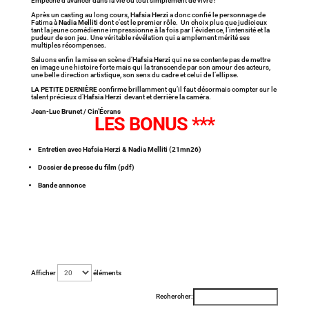
Empêche d’avancer dans la vie où tout simplement de vivre !
Après un casting au long cours,
Hafsia Herzi
a donc confié le personnage de
Fatima à
Nadia Melliti
dont c’est le premier rôle. Un choix plus que judicieux
tant la jeune comédienne impressionne à la fois par l’évidence, l’intensité et la
pudeur de son jeu. Une véritable révélation qui a amplement mérité ses
multiples récompenses.
Saluons enfin la mise en scène d’
Hafsia Herzi
qui ne se contente pas de mettre
en image une histoire forte mais qui la transcende par son amour des acteurs,
une belle direction artistique, son sens du cadre et celui de l’ellipse.
LA PETITE DERNIÈRE
confirme brillamment qu’il faut désormais compter sur le
talent précieux d’
Hafsia Herzi
devant et derrière la caméra.
Jean-Luc Brunet / Cin’Écrans
LES BONUS ***
Entretien avec Hafsia Herzi & Nadia Melliti (21mn26)
Dossier de presse du film (pdf)
Bande annonce
Afficher
éléments
Rechercher: