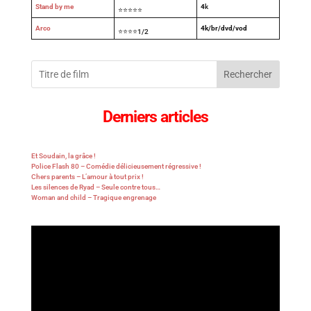
Stand by me
4
k
⭐⭐⭐⭐⭐
Arco
4k/br/dvd/vod
⭐⭐⭐⭐1/2
Rechercher
Derniers articles
Et Soudain, la grâce !
Police Flash 80 – Comédie délicieusement régressive !
Chers parents – L’amour à tout prix !
Les silences de Ryad – Seule contre tous…
Woman and child – Tragique engrenage