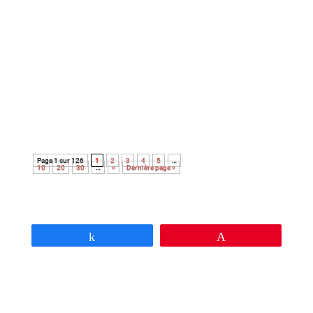
Avec cette nouvelle adaptation du roman
noir Le couperet, après celle de Costa Gavras,
Park Chan-Wook nous régale d’une
réjouissante et féroce satire du capitalisme.
Page 1 sur 126
1
2
3
4
5
…
10
20
30
…
»
Dernière page »
Partagez
Épingle