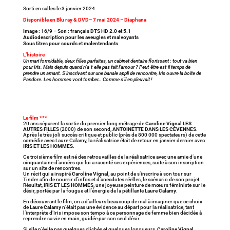
Sorti en salles le 3 janvier 2024
Disponible en Blu ray & DVD– 7 mai 2024 – Diaphana
Image : 16/9 – Son : français DTS HD 2.0 et 5.1
Audiodescription pour les aveugles et malvoyants
Sous titres pour sourds et malentendants
L’histoire
Un mari formidable, deux filles parfaites, un cabinet dentaire florissant : tout va bien
pour Iris. Mais depuis quand n’a-t-elle pas fait l’amour ? Peut-être est-il temps de
prendre un amant. S’inscrivant sur une banale appli de rencontre, Iris ouvre la boite de
Pandore. Les hommes vont tomber… Comme s’il en pleuvait !
Le film ***
20 ans séparent la sortie du premier long métrage de
Caroline Vignal
LES
AUTRES FILLES
(2000) de son second,
ANTOINETTE DANS LES CÉVENNES
.
Après le très joli succès critique et public (près de 800 000 spectateurs) de cette
comédie avec Laure Calamy, la réalisatrice était de retour en janvier dernier avec
IRIS ET LES HOMMES
.
Ce troisième film est né des retrouvailles de la réalisatrice avec une amie d’une
cinquantaine d’années qui lui a raconté ses expériences, suite à son inscription
sur un site de rencontres.
Un récit qui a inspiré
Caroline Vignal
, au point de s’inscrire à son tour sur
Tinder afin de nourrir d’infos et d’anecdotes réelles, le scénario de son projet.
Résultat,
IRIS ET LES HOMMES
, une joyeuse peinture de mœurs féministe sur le
désir, portée par la fougue et l’énergie de la pétillante
Laure Calamy
.
En découvrant le film, on a d’ailleurs beaucoup de mal à imaginer que ce choix
de
Laure Calamy
n’était pas une évidence au départ pour la réalisatrice, tant
l’interprète d’Iris impose son tempo à ce personnage de femme bien décidée à
reprendre sa vie en main, guidée par son seul désir.
Si elle n’évite pas quelques clichés et quelques longueurs,
Caroline Vignal