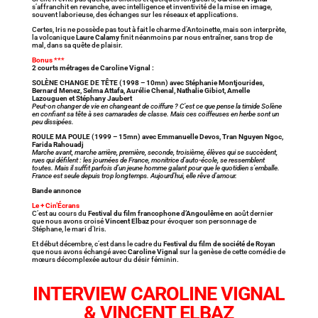
s’affranchit en revanche, avec intelligence et inventivité de la mise en image,
souvent laborieuse, des échanges sur les réseaux et applications.
Certes, Iris ne possède pas tout à fait le charme d’Antoinette, mais son interprète,
la volcanique
Laure Calamy
finit néanmoins par nous entraîner, sans trop de
mal, dans sa quête de plaisir.
Bonus ***
2 courts métrages de Caroline Vignal :
SOLÈNE CHANGE DE TÊTE (1998 – 10mn) avec Stéphanie Montjourides,
Bernard Menez, Selma Attafa, Aurélie Chenal, Nathalie Gibiot, Amelle
Lazouguen et Stéphany Jaubert
Peut-on changer de vie en changeant de coiffure ? C’est ce que pense la timide Solène
en confiant sa tête à ses camarades de classe. Mais ces coiffeuses en herbe sont un
peu dissipées.
ROULE MA POULE (1999 – 15mn) avec Emmanuelle Devos, Tran Nguyen Ngoc,
Farida Rahouadj
Marche avant, marche arrière, première, seconde, troisième, élèves qui se succèdent,
rues qui défilent : les journées de France, monitrice d’auto-école, se ressemblent
toutes. Mais il suffit parfois d’un jeune homme galant pour que le quotidien s’emballe.
France est seule depuis trop longtemps. Aujourd’hui, elle rêve d’amour.
Bande annonce
Le + Cin’Écrans
C’est au cours du
Festival du film francophone d’Angoulême
en août dernier
que nous avons croisé
Vincent Elbaz
pour évoquer son personnage de
Stéphane, le mari d’Iris.
Et début décembre, c’est dans le cadre du
Festival du film de société de Royan
que nous avons échangé avec
Caroline Vignal
sur la genèse de cette comédie de
mœurs décomplexée autour du désir féminin.
INTERVIEW CAROLINE VIGNAL
& VINCENT ELBAZ