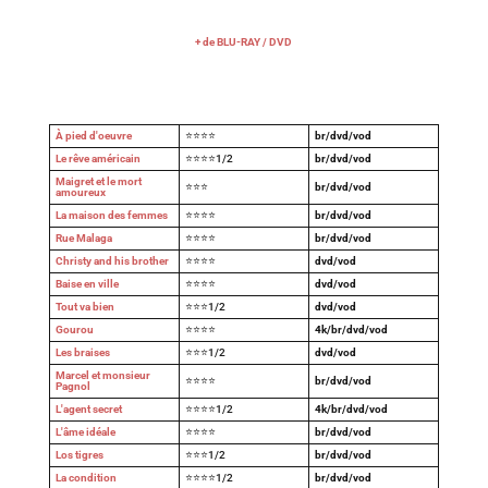
+ de BLU-RAY / DVD
À pied d'oeuvre
⭐⭐⭐⭐
br/dvd/vod
Le rêve américain
⭐⭐⭐⭐1/2
br/dvd/vod
Maigret et le mort
⭐⭐⭐
br/dvd/vod
amoureux
La maison des femmes
⭐⭐⭐⭐
br/dvd/vod
Rue Malaga
⭐⭐⭐⭐
br/dvd/vod
Christy and his brother
⭐⭐⭐⭐
dvd/vod
Baise en ville
⭐⭐⭐⭐
dvd/vod
Tout va bien
⭐⭐⭐1/2
dvd/vod
Gourou
⭐⭐⭐⭐
4k/br/dvd/vod
Les braises
⭐⭐⭐1/2
dvd/vod
Marcel et monsieur
⭐⭐⭐⭐
br/dvd/vod
Pagnol
L'agent secret
⭐⭐⭐⭐1/2
4k/br/dvd/vod
L'âme idéale
⭐⭐⭐⭐
br/dvd/vod
Los tigres
⭐⭐⭐1/2
br/dvd/vod
La condition
⭐⭐⭐⭐1/2
br/dvd/vod