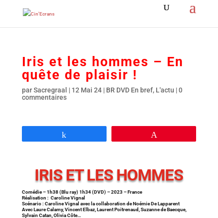
Iris et les hommes – En
quête de plaisir !
par
Sacregraal
|
12 Mai 24
|
BR DVD En bref
,
L'actu
|
0
commentaires
Partagez
Épingle
IRIS ET LES HOMMES
Comédie – 1h38 (Blu ray) 1h34 (DVD) – 2023 – France
Réalisation : Caroline Vignal
Scénario : Caroline Vignal avec la collaboration de Noémie De Lapparent
Avec Laure Calamy, Vincent Elbaz, Laurent Poitrenaud, Suzanne de Baecque,
Sylvain Catan, Olivia Côte…