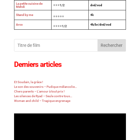
La petite cuisine de
⭐⭐⭐1/2
dvd/vod
Mehdi
Stand by me
4
k
⭐⭐⭐⭐⭐
Arco
4k/br/dvd/vod
⭐⭐⭐⭐1/2
Rechercher
Derniers articles
Et Soudain, la grâce !
Le son des souvenirs – Pudique mélancolie…
Chers parents – L’amour à tout prix !
Les silences de Ryad – Seule contre tous…
Woman and child – Tragique engrenage