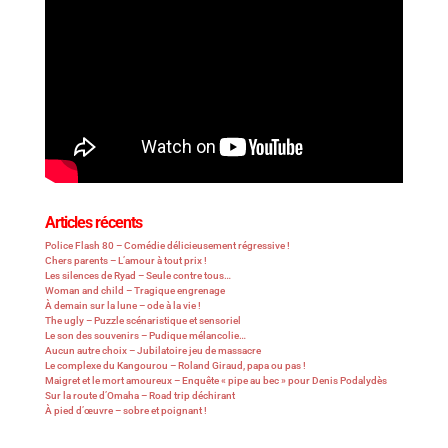
Articles récents
Police Flash 80 – Comédie délicieusement régressive !
Chers parents – L’amour à tout prix !
Les silences de Ryad – Seule contre tous…
Woman and child – Tragique engrenage
À demain sur la lune – ode à la vie !
The ugly – Puzzle scénaristique et sensoriel
Le son des souvenirs – Pudique mélancolie…
Aucun autre choix – Jubilatoire jeu de massacre
Le complexe du Kangourou – Roland Giraud, papa ou pas !
Maigret et le mort amoureux – Enquête « pipe au bec » pour Denis Podalydès
Sur la route d’Omaha – Road trip déchirant
À pied d’œuvre – sobre et poignant !