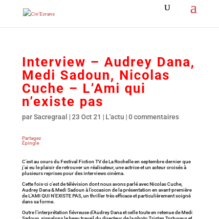
Interview – Audrey Dana,
Medi Sadoun, Nicolas
Cuche – L’Ami qui
n’existe pas
par
Sacregraal
|
23 Oct 21
|
L'actu
|
0 commentaires
Partagez
Épingle
C’est au cours du Festival Fiction TV de La Rochelle en septembre dernier que
j’ai eu le plaisir de retrouver un réalisateur, une actrice et un acteur croisés à
plusieurs reprises pour des interviews cinéma.
Cette fois-ci c’est de télévision dont nous avons parlé avec Nicolas Cuche,
Audrey Dana & Medi Sadoun à l’occasion de la présentation en avant-première
de L’AMI QUI N’EXISTE PAS, un thriller très efficace et particulièrement soigné
dans sa forme.
Outre l’interprétation fiévreuse d’Audrey Dana et celle toute en retenue de Medi
Sadoun, signalons le beau travail du directeur de la photo Tristan Tortuyaux et