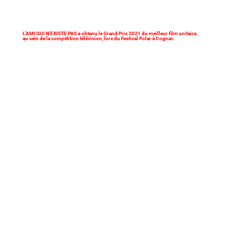
L’AMI QUI N’EXISTE PAS a obtenu le Grand Prix 2021 du meilleur film unitaire,
au sein de la compétition télévision, lors du Festival Polar à Cognac.
C’est une vague de 13 films cannois qui va
déferler, le temps d’un week-end, du 22 au 24
mai, dans les salles Pathé de 10 villes
françaises, sans oublier d’autres événements
parisiens. L’occasion de véritable marathon
d’avant-premières pour les plus cinéphiles
d’entre vous.