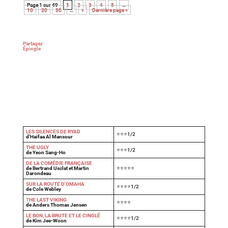
Page 1 sur 49
1
2
3
4
5
…
10
20
30
…
»
Dernière page »
Partagez
Épingle
LES SILENCES DE RYAD
⭐⭐⭐1/2
d'Haifaa Al Mansour
THE UGLY
⭐⭐⭐1/2
de Yeon Sang-Ho
DE LA COMÉDIE FRANÇAISE
de Bertrand Usclat et Martin
⭐⭐⭐⭐⭐
Darondeau
SUR LA ROUTE D'OMAHA
⭐⭐⭐⭐1/2
de Cole Webley
T
HE LAST VIKING
⭐⭐⭐⭐
de Anders Thomas Jensen
LE BON, LA BRUTE ET LE CINGLÉ
⭐⭐⭐⭐1/2
de Kim Jee-Woon