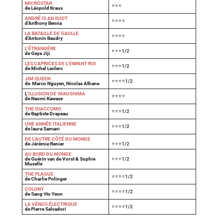
MICROSTAR
⭐⭐⭐
de Léopold Kraus
ANDRÉ IS AN IDIOT
⭐⭐⭐⭐
d'Anthony Benna
LA BATAILLE DE GAULLE
⭐⭐⭐⭐
d'Antonin Baudry
L'ÉTRANGÈRE
⭐⭐⭐1/2
de Gaya Jiji
LES CAPRICES DE L'ENFANT ROI
⭐⭐⭐1/2
de Michel Leclerc
JIM QUEEN
⭐⭐⭐⭐1/2
de Marco Nguyen, Nicolas Athane
L
'ILLUSION DE YAKUSHIMA
⭐⭐⭐⭐
de Naomi Kawase
THE GIACCOMO
⭐⭐⭐1/2
de Baptiste Drapeau
UNE ANNÉE ITALIENNE
⭐⭐⭐1/2
de laura Samani
DE L'AUTRE CÔTÉ DU MONDE
de Jérémie Renier
⭐⭐⭐1/2
AU BORD DU MONDE
de Guérin van de Vorst & Sophie
⭐⭐⭐1/2
Muselle
THE PLAGUE
⭐⭐⭐⭐1/2
de Charlie Polinger
COLONY
⭐⭐⭐⭐1/2
de Sang-Ho Yeon
LA VÉNUS ÉLECTRIQUE
⭐⭐⭐⭐1/2
de Pierre Salvadori