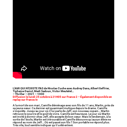
L’AMI QUI N’EXISTE PAS de Nicolas Cuche avec Audrey Dana, Albert Geffrier,
Tiphaine Daviot, Medi Sadoun, Victor Meutelet…
– Thriller – 2021 – 1H30
Diffusion le lundi 25 octobre à 21H05 sur France 2 – Également disponible en
replay sur France.tv
A la mort de son mari, Camille déménage avec son fils de 11 ans, Martin, près de
sa jeune sœur. Ce dernier est quasiment mutique depuis le drame. Camille
s’inquiète. Jusqu’au jour où il lui parle de Jeff, son nouveau copain… Martin
retrouve le sourire et le goût de vivre. Camille est heureuse. Le jour où Martin
est invité à dormir chez Jeff, elle accepte de bon cœur. Mais le lendemain, à la
sortie de l’école, Martin est introuvable et Camille découvre qu’aucun élève ne
répond au nom de Jeff… Où est passé son fils ? Son portable ne répond plus.
Très vite, tout semble indiquer qu’il a été enlevé.