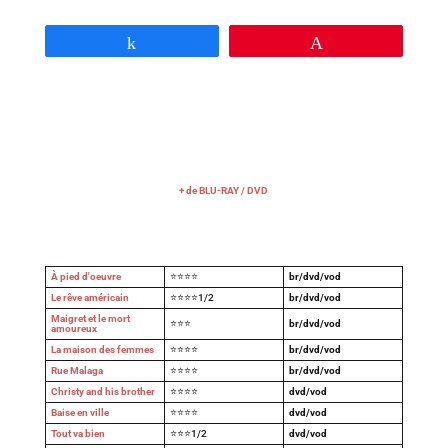
Partagez
Épingle
+ de BLU-RAY / DVD
À pied d'oeuvre
⭐⭐⭐⭐
br/dvd/vod
Le rêve américain
⭐⭐⭐⭐1/2
br/dvd/vod
Maigret et le mort
⭐⭐⭐
br/dvd/vod
amoureux
La maison des femmes
⭐⭐⭐⭐
br/dvd/vod
Rue Malaga
⭐⭐⭐⭐
br/dvd/vod
Christy and his brother
⭐⭐⭐⭐
dvd/vod
Baise en ville
⭐⭐⭐⭐
dvd/vod
Tout va bien
⭐⭐⭐1/2
dvd/vod