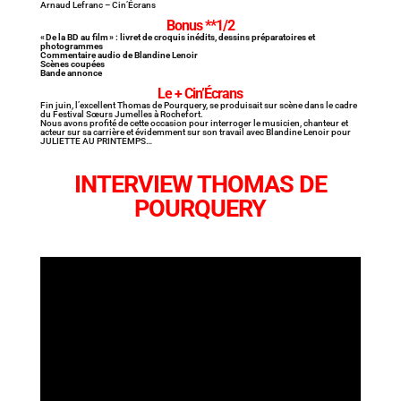
Arnaud Lefranc – Cin’Écrans
Bonus **1/2
« De la BD au film » : livret de croquis inédits, dessins préparatoires et
photogrammes
Commentaire audio de Blandine Lenoir
Scènes coupées
Bande annonce
Le + Cin’Écrans
Fin juin, l’excellent Thomas de Pourquery, se produisait sur scène dans le cadre
du Festival Sœurs Jumelles à Rochefort.
Nous avons profité de cette occasion pour interroger le musicien, chanteur et
acteur sur sa carrière et évidemment sur son travail avec Blandine Lenoir pour
JULIETTE AU PRINTEMPS…
INTERVIEW THOMAS DE
POURQUERY