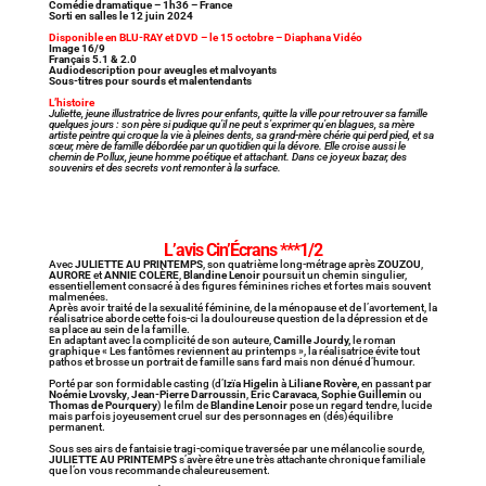
Comédie dramatique – 1h36 – France
Sorti en salles le 12 juin 2024
Disponible en BLU-RAY et DVD – le 15 octobre – Diaphana Vidéo
Image 16/9
Français 5.1 & 2.0
Audiodescription pour aveugles et malvoyants
Sous-titres pour sourds et malentendants
L’histoire
Juliette, jeune illustratrice de livres pour enfants, quitte la ville pour retrouver sa famille
quelques jours : son père si pudique qu’il ne peut s’exprimer qu’en blagues, sa mère
artiste peintre qui croque la vie à pleines dents, sa grand-mère chérie qui perd pied, et sa
sœur, mère de famille débordée par un quotidien qui la dévore. Elle croise aussi le
chemin de Pollux, jeune homme poétique et attachant. Dans ce joyeux bazar, des
souvenirs et des secrets vont remonter à la surface.
L’avis Cin’Écrans ***1/2
Avec
JULIETTE AU PRINTEMPS
, son quatrième long-métrage après
ZOUZOU
,
AURORE
et
ANNIE COLÈRE
,
Blandine Lenoir
poursuit un chemin singulier,
essentiellement consacré à des figures féminines riches et fortes mais souvent
malmenées.
Après avoir traité de la sexualité féminine, de la ménopause et de l’avortement, la
réalisatrice aborde cette fois-ci la douloureuse question de la dépression et de
sa place au sein de la famille.
En adaptant avec la complicité de son auteure,
Camille Jourdy,
le roman
graphique « Les fantômes reviennent au printemps », la réalisatrice évite tout
pathos et brosse un portrait de famille sans fard mais non dénué d’humour.
Porté par son formidable casting (d’
Izïa
Higelin
à
Liliane Rovère,
en passant par
Noémie Lvovsky
,
Jean-Pierre Darroussin
,
Éric Caravaca
,
Sophie Guillemin
ou
Thomas de Pourquery
) le film de
Blandine Lenoir
pose un regard tendre, lucide
mais parfois joyeusement cruel sur des personnages en (dés)équilibre
permanent.
Sous ses airs de fantaisie tragi-comique traversée par une mélancolie sourde,
JULIETTE AU PRINTEMPS
s’avère être une très attachante chronique familiale
que l’on vous recommande chaleureusement.