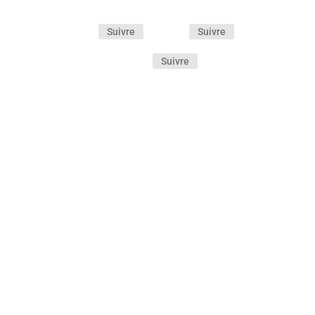
Suivre
Suivre
Suivre
Cette comédie policière décomplexée et « So 80’s
! » est portée par des interprètes en très grande
forme. Un film qui mérite pleinement d’être (re)vu
! Ne boudez pas votre plaisir…