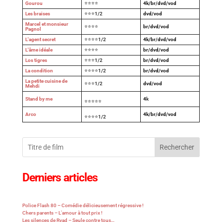
Gourou
⭐⭐⭐⭐
4k/br/dvd/vod
Les braises
⭐⭐⭐1/2
dvd/vod
Marcel et monsieur
⭐⭐⭐⭐
br/dvd/vod
Pagnol
L'agent secret
⭐⭐⭐⭐1/2
4k/br/dvd/vod
L'âme idéale
⭐⭐⭐⭐
br/dvd/vod
Los tigres
⭐⭐⭐1/2
br/dvd/vod
La condition
⭐⭐⭐⭐1/2
br/dvd/vod
La petite cuisine de
⭐⭐⭐1/2
dvd/vod
Mehdi
Stand by me
4
k
⭐⭐⭐⭐⭐
Arco
4k/br/dvd/vod
⭐⭐⭐⭐1/2
Rechercher
Derniers articles
Police Flash 80 – Comédie délicieusement régressive !
Chers parents – L’amour à tout prix !
Les silences de Ryad – Seule contre tous…