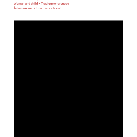
Woman and child – Tragique engrenage
À demain sur la lune – ode à la vie !