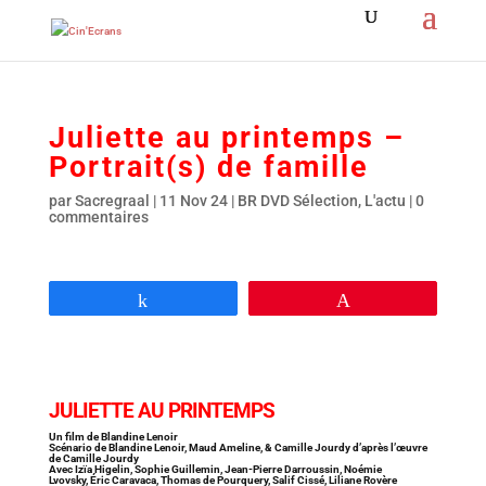
Juliette au printemps –
Portrait(s) de famille
par
Sacregraal
|
11 Nov 24
|
BR DVD Sélection
,
L'actu
|
0
commentaires
Partagez
Épingle
JULIETTE AU PRINTEMPS
Un film de Blandine Lenoir
Scénario de Blandine Lenoir, Maud Ameline, & Camille Jourdy d’après l’œuvre
de Camille Jourdy
Avec Izïa Higelin, Sophie Guillemin, Jean-Pierre Darroussin, Noémie
Lvovsky, Éric Caravaca, Thomas de Pourquery, Salif Cissé, Liliane Rovère