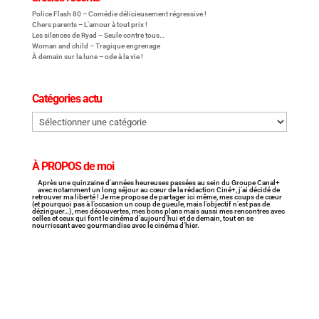
Police Flash 80 – Comédie délicieusement régressive !
Chers parents – L’amour à tout prix !
Les silences de Ryad – Seule contre tous…
Woman and child – Tragique engrenage
À demain sur la lune – ode à la vie !
Catégories actu
Catégories
actu
À PROPOS de moi
Après une quinzaine d’années heureuses passées au sein du Groupe Canal+
avec notamment un long séjour au cœur de la rédaction Ciné+, j’ai décidé de
retrouver ma liberté ! Je me propose de partager ici même, mes coups de cœur
(et pourquoi pas à l’occasion un coup de gueule, mais l’objectif n’est pas de
dézinguer…), mes découvertes, mes bons plans mais aussi mes rencontres avec
celles et ceux qui font le cinéma d’aujourd’hui et de demain, tout en se
nourrissant avec gourmandise avec le cinéma d’hier.