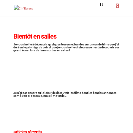
Bientôt en salles
Je vous invite à découvrir quelques teasers et bandes annonces de films que j’ai
déjà eu le privilège de voir et que je vous invite chaleureusement à découvrir sur
grand écran lors de leurs sorties en salles !
Je n’ai pas encore eu le loisir de découvrir les films dont les bandes annonces
sont à voir ci dessous, mais il me tarde…
articles récents