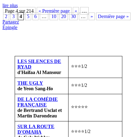
lire plus
Page 4 sur 214
« Première page
«
…
2
3
4
5
6
…
10
20
30
…
»
Dernière page »
Partagez
Épingle
LES SILENCES DE
⭐⭐⭐1/2
RYAD
d'Haifaa Al Mansour
THE UGLY
⭐⭐⭐1/2
de Yeon Sang-Ho
DE LA COMÉDIE
FRANÇAISE
⭐⭐⭐⭐⭐
de Bertrand Usclat et
Martin Darondeau
SUR LA ROUTE
⭐⭐⭐⭐1/2
D'OMAHA