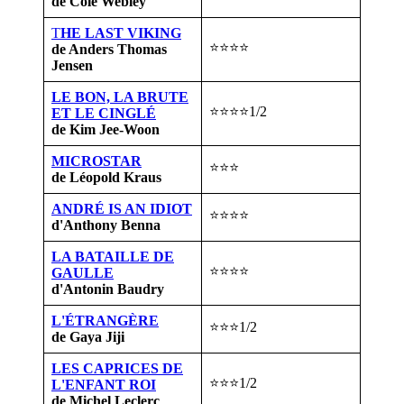
de Cole Webley
T
HE LAST VIKING
⭐⭐⭐⭐
de Anders Thomas
Jensen
LE BON, LA BRUTE
⭐⭐⭐⭐1/2
ET LE CINGLÉ
de Kim Jee-Woon
MICROSTAR
⭐⭐⭐
de Léopold Kraus
ANDRÉ IS AN IDIOT
⭐⭐⭐⭐
d'Anthony Benna
LA BATAILLE DE
⭐⭐⭐⭐
GAULLE
d'Antonin Baudry
L'ÉTRANGÈRE
⭐⭐⭐1/2
de Gaya Jiji
LES CAPRICES DE
⭐⭐⭐1/2
L'ENFANT ROI
de Michel Leclerc