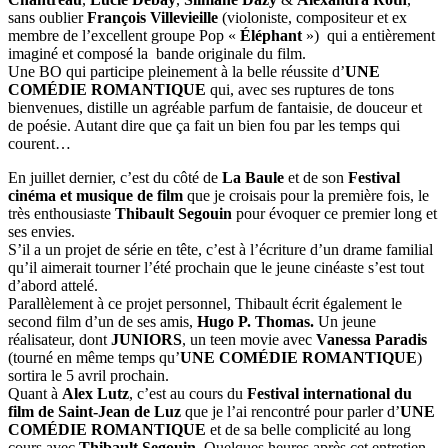
sans oublier
François Villevieille
(violoniste, compositeur et ex
membre de l’excellent groupe Pop «
Éléphant
») qui a entièrement
imaginé et composé la bande originale du film.
Une BO qui participe pleinement à la belle réussite d’
UNE
COMÉDIE ROMANTIQUE
qui, avec ses ruptures de tons
bienvenues, distille un agréable parfum de fantaisie, de douceur et
de poésie. Autant dire que ça fait un bien fou par les temps qui
courent…
En juillet dernier, c’est du côté de
La Baule
et de son
Festival
cinéma et musique de film
que je croisais pour la première fois, le
très enthousiaste
Thibault Segouin
pour évoquer ce premier long et
ses envies.
S’il a un projet de série en tête, c’est à l’écriture d’un drame familial
qu’il aimerait tourner l’été prochain que le jeune cinéaste s’est tout
d’abord attelé.
Parallèlement à ce projet personnel, Thibault écrit également le
second film d’un de ses amis,
Hugo P. Thomas.
Un jeune
réalisateur, dont
JUNIORS
, un teen movie avec
Vanessa Paradis
(tourné en même temps qu’
UNE COMÉDIE ROMANTIQUE
)
sortira le 5 avril prochain.
Quant à
Alex Lutz
, c’est au cours du
Festival international du
film de Saint-Jean de Luz
que je l’ai rencontré pour parler d’
UNE
COMÉDIE ROMANTIQUE
et de sa belle complicité au long
cours avec
Thibault Segouin
. Quelques heures après cet entretien,