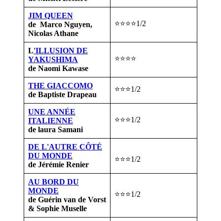
JIM QUEEN
⭐⭐⭐⭐1/2
de Marco Nguyen,
Nicolas Athane
L
'ILLUSION DE
⭐⭐⭐⭐
YAKUSHIMA
de Naomi Kawase
THE GIACCOMO
⭐⭐⭐1/2
de Baptiste Drapeau
UNE ANNÉE
⭐⭐⭐1/2
ITALIENNE
de laura Samani
DE L'AUTRE CÔTÉ
DU MONDE
⭐⭐⭐1/2
de Jérémie Renier
AU BORD DU
MONDE
⭐⭐⭐1/2
de Guérin van de Vorst
& Sophie Muselle