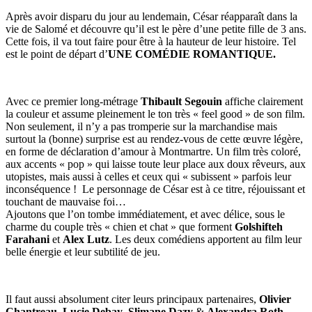
Après avoir disparu du jour au lendemain, César réapparaît dans la
vie de Salomé et découvre qu’il est le père d’une petite fille de 3 ans.
Cette fois, il va tout faire pour être à la hauteur de leur histoire. Tel
est le point de départ d’
UNE COMÉDIE ROMANTIQUE.
Avec ce premier long-métrage
Thibault Segouin
affiche clairement
la couleur et assume pleinement le ton très « feel good » de son film.
Non seulement, il n’y a pas tromperie sur la marchandise mais
surtout la (bonne) surprise est au rendez-vous de cette œuvre légère,
en forme de déclaration d’amour à Montmartre. Un film très coloré,
aux accents « pop » qui laisse toute leur place aux doux rêveurs, aux
utopistes, mais aussi à celles et ceux qui « subissent » parfois leur
inconséquence ! Le personnage de César est à ce titre, réjouissant et
touchant de mauvaise foi…
Ajoutons que l’on tombe immédiatement, et avec délice, sous le
charme du couple très « chien et chat » que forment
Golshifteh
Farahani
et
Alex Lutz
. Les deux comédiens apportent au film leur
belle énergie et leur subtilité de jeu.
Il faut aussi absolument citer leurs principaux partenaires,
Olivier
Chantreau
,
Lucie Debay
,
Slimane Dazy
&
Alexandra Roth
,