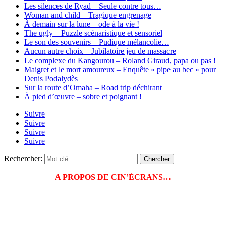
Les silences de Ryad – Seule contre tous…
Woman and child – Tragique engrenage
À demain sur la lune – ode à la vie !
The ugly – Puzzle scénaristique et sensoriel
Le son des souvenirs – Pudique mélancolie…
Aucun autre choix – Jubilatoire jeu de massacre
Le complexe du Kangourou – Roland Giraud, papa ou pas !
Maigret et le mort amoureux – Enquête « pipe au bec » pour
Denis Podalydès
Sur la route d’Omaha – Road trip déchirant
À pied d’œuvre – sobre et poignant !
Suivre
Suivre
Suivre
Suivre
Rechercher:
A PROPOS DE CIN’ÉCRANS…