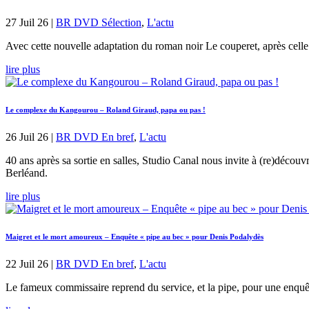
27 Juil 26
|
BR DVD Sélection
,
L'actu
Avec cette nouvelle adaptation du roman noir Le couperet, après celle
lire plus
Le complexe du Kangourou – Roland Giraud, papa ou pas !
26 Juil 26
|
BR DVD En bref
,
L'actu
40 ans après sa sortie en salles, Studio Canal nous invite à (re)déco
Berléand.
lire plus
Maigret et le mort amoureux – Enquête « pipe au bec » pour Denis Podalydès
22 Juil 26
|
BR DVD En bref
,
L'actu
Le fameux commissaire reprend du service, et la pipe, pour une enquête