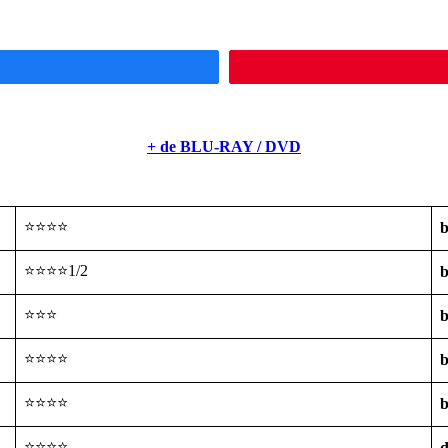
+ de BLU-RAY / DVD
⭐⭐⭐⭐
b
⭐⭐⭐⭐1/2
b
⭐⭐⭐
b
⭐⭐⭐⭐
b
⭐⭐⭐⭐
b
⭐⭐⭐⭐
d