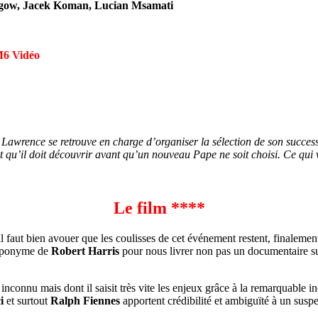
ithgow, Jacek Koman, Lucian Msamati
M6 Vidéo
Lawrence se retrouve en charge d’organiser la sélection de son success
cret qu’il doit découvrir avant qu’un nouveau Pape ne soit choisi. Ce q
Le film ****
l faut bien avouer que les coulisses de cet événement restent, finalem
 éponyme de
Robert Harris
pour nous livrer non pas un documentaire sur
inconnu mais dont il saisit très vite les enjeux grâce à la remarquable 
i
et surtout
Ralph Fiennes
apportent crédibilité et ambiguïté à un susp