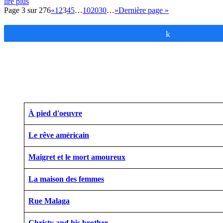
lire plus
Page 3 sur 276
«
1
2
3
4
5
…
10
20
30
…
»
Dernière page »
Partagez
À pied d'oeuvre
Le rêve américain
Maigret et le mort amoureux
La maison des femmes
Rue Malaga
Christy and his brother