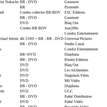
vier Nakache
BR - DVD
Gaumont
BR
Pyramide
adt
Combo collector BR-BDV
ESC Éditions
BR - DVD
Gaumont
DVD
Blaq Out
Combo BR-BDV
Jour2fête
Condor Entertainment
hael Jelenic
4K UHD + BR - BR - DVD
Universal Pictures
BR - DVD
Studio Canal
a
Condor Entertainment
BR+DVD
Diaphana
BR - DVD
Rimini Editions
DVD
Blaq Out
i
DVD
Les Alchimistes
t
DVD
Singularis Films
DVD
M6 Vidéo
to
BR - DVD
Diaphana
tti
DVD
UGC
BR - DVD
Pathé Distribution
l
DVD
Pathé Vidéo
BR - DVD
Pyramide Vidéo