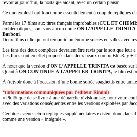
revoir aujourd’hui, la nostalgie aidant, avec un certain plaisir.
Ce duo explosif qui fonctionne essentiellement à coup de répliques c
Parmi les 17 films aux titres français improbables (
CUL ET CHEMI
emblématiques, sont sans aucun doute
ON L’APPELLE TRINITA
Barboni
.
Deux films culte qui ont remporté un énorme succès en salles avec resp
Les fans des deux complices devraient être ravis par le sort que leur a
Les films sont en effet proposés dans deux beaux combo Blu-Ray + D
À noter que la version d’
ON L’APPELLE TRINITA
est basée sur 
Quant à
ON CONTINUE À L’APPELER TRINITA
, le film est
À (re)voir donc à l’occasion d’une bonne soirée spaghettis entre a
*(informations communiquées par l’éditeur Rimini)
« Plutôt que de se livrer à une démarche révisionniste, pour votre conf
avec des variations conséquentes entre les versions exploitées par J
Certaines scènes et/ou répliques supplémentaires existent donc dans d’
comme une version « intégrale ».