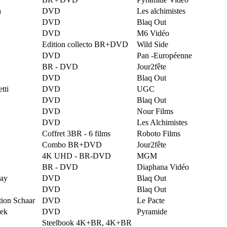
a
DVD
Les alchimistes
DVD
Blaq Out
DVD
M6 Vidéo
Edition collecto BR+DVD
Wild Side
DVD
Pan -Européenne
BR - DVD
Jour2fête
DVD
Blaq Out
tti
DVD
UGC
DVD
Blaq Out
DVD
Nour Films
DVD
Les Alchimistes
Coffret 3BR - 6 films
Roboto Films
Combo BR+DVD
Jour2fête
4K UHD - BR-DVD
MGM
BR - DVD
Diaphana Vidéo
nay
DVD
Blaq Out
DVD
Blaq Out
tion Schaar
DVD
Le Pacte
ek
DVD
Pyramide
Steelbook 4K+BR, 4K+BR