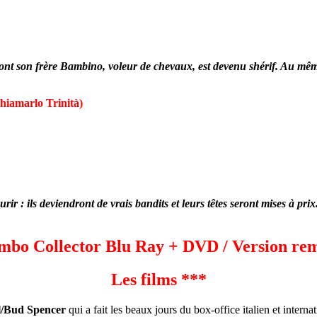
lle dont son frère Bambino, voleur de chevaux, est devenu shérif. A
iamarlo Trinità)
ir : ils deviendront de vrais bandits et leurs têtes seront mises à pri
ombo Collector Blu Ray + DVD / Version rem
Les films ***
l/Bud Spencer
qui a fait les beaux jours du box-office italien et inter