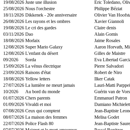
19/08/2026
Juste une illusion
Eric Toledano, Oli
25/08/2026
Nous l'orchestre
Philippe Béziat
18/11/2026
Dikkenek - 20e anniversaire
Olivier Van Hoofst
26/08/2026
Les rayons et les ombres
Xavier Giannoli
19/08/2026
Le cri des gardes
Claire denis
03/11/2026
Dao
Alain Gomis
18/08/2026
Morlaix
Jaime Rosales
12/08/2026
Super Mario Galaxy
Aaron Horvath, Mic
12/08/2026
L'enfant du désert
Gilles de Maistre
09/2026
Sorda
Eva Libertad Garci
15/09/2026
La vénus électrique
Pierre Salvadori
23/09/2026
Raisons d'état
Robert de Niro
18/08/2026
Yellow letters
Ilker Catak
27/07/2026
La lumière ne meurt jamais
Lauri-Matti Parppe
10/2026
Au bord du monde
Guérin van de Vors
01/07/2026
Chers parents
Emmanuel Patron
01/09/2026
Vivaldi et moi
Damiano Michielet
07/08/2026
Ceux qui comptent
Jean-Baptiste Leone
08/07/2026
La maison des femmes
Melisa Godet
22/07/2026
Police Flash 80
Jean-Baptiste Saure
07/07/2026
Maigret et le mort amoureux
Pascal Bonitzer