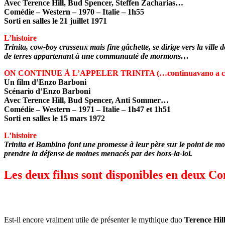
Avec Terence Hill, Bud Spencer, Steffen Zacharias…
Comédie – Western – 1970 – Italie – 1h55
Sorti en salles le 21 juillet 1971
L’histoire
Trinita, cow-boy crasseux mais fine gâchette, se dirige vers la vi
de terres appartenant à une communauté de mormons…
ON CONTINUE À L’APPELER
TRINITA (…continuavano a ch
Un film d’Enzo Barboni
Scénario d’Enzo Barboni
Avec Terence Hill, Bud Spencer, Anti Sommer…
Comédie – Western – 1971 – Italie – 1h47 et 1h51
Sorti en salles le 15 mars 1972
L’histoire
Trinita et Bambino font une promesse à leur père sur le point de mour
prendre la défense de moines menacés par des hors-la-loi.
Les deux films sont disponibles en deux C
Est-il encore vraiment utile de présenter le mythique duo
Terence Hil