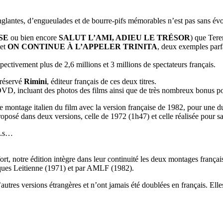
inglantes, d’engueulades et de bourre-pifs mémorables n’est pas sans é
SE
ou bien encore
SALUT L’AMI, ADIEU LE TRÉSOR
) que Tere
et
ON CONTINUE À L’APPELER TRINITA
, deux exemples parf
ectivement plus de 2,6 millions et 3 millions de spectateurs français.
 réservé
Rimini
, éditeur français de ces deux titres.
VD, incluant des photos des films ainsi que de très nombreux bonus po
le montage italien du film avec la version française de 1982, pour une 
 proposé dans deux versions, celle de 1972 (1h47) et celle réalisée pour 
mi.e.s…
ort, notre édition intègre dans leur continuité les deux montages frança
acques Leitienne (1971) et par AMLF (1982).
autres versions étrangères et n’ont jamais été doublées en français. Ell