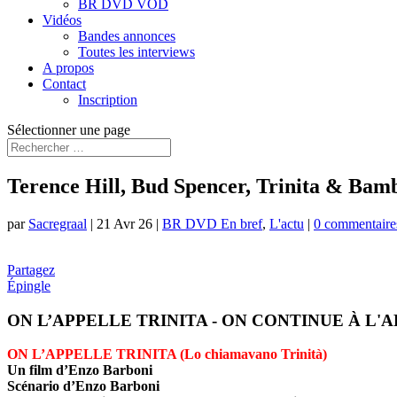
BR DVD VOD
Vidéos
Bandes annonces
Toutes les interviews
A propos
Contact
Inscription
Sélectionner une page
Terence Hill, Bud Spencer, Trinita & Bamb
par
Sacregraal
|
21 Avr 26
|
BR DVD En bref
,
L'actu
|
0 commentaire
Partagez
Épingle
ON L’APPELLE TRINITA - ON CONTINUE À L'
ON L’APPELLE TRINITA (Lo chiamavano Trinità)
Un film d’Enzo Barboni
Scénario d’Enzo Barboni