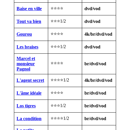
⭐⭐⭐⭐
Baise en ville
dvd/vod
⭐⭐⭐1/2
Tout va bien
dvd/vod
⭐⭐⭐⭐
Gourou
4k/br/dvd/vod
⭐⭐⭐1/2
Les braises
dvd/vod
Marcel et
⭐⭐⭐⭐
monsieur
br/dvd/vod
Pagnol
⭐⭐⭐⭐1/2
L'agent secret
4k/br/dvd/vod
⭐⭐⭐⭐
L'âme idéale
br/dvd/vod
⭐⭐⭐1/2
Los tigres
br/dvd/vod
⭐⭐⭐⭐1/2
La condition
br/dvd/vod