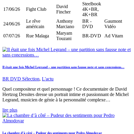
Steelbook
David
17/06/26
Fight Club
4K+BR,
Fincher
4K+BR
Le rêve
Anthony
BR -
Gaumont
24/06/26
américain
Marciano
DVD
Vidéo
Maryam
07/07/26
Rue Malaga
BR-DVD
Ad Vitam
Touzani
Il était une fois Michel Legrand – une partition sans fausse note et sans concessions…
BR DVD Sélection
,
L'actu
Quel compositeur et quel personnage ! Ce documentaire de David
Hertzog Dessites dresse un portrait intime et passionnant de Michel
Legrand, musicien de génie à la personnalité complexe…
lire plus
La chambre d’à côté – Pudeur des sentiments pour Pedro Almodovar