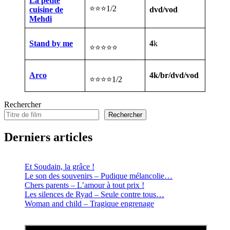
La petite
⭐⭐⭐1/2
cuisine de
dvd/vod
Mehdi
Stand by me
4
k
⭐⭐⭐⭐⭐
Arco
4k/br/dvd/vod
⭐⭐⭐⭐1/2
Rechercher
Rechercher
Derniers articles
Et Soudain, la grâce !
Le son des souvenirs – Pudique mélancolie…
Chers parents – L’amour à tout prix !
Les silences de Ryad – Seule contre tous…
Woman and child – Tragique engrenage