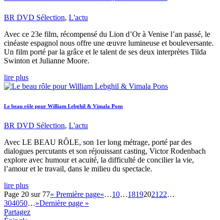
BR DVD Sélection
,
L'actu
Avec ce 23e film, récompensé du Lion d’Or à Venise l’an passé, le
cinéaste espagnol nous offre une œuvre lumineuse et bouleversante.
Un film porté par la grâce et le talent de ses deux interprètes Tilda
Swinton et Julianne Moore.
lire plus
Le beau rôle pour William Lebghil & Vimala Pons
BR DVD Sélection
,
L'actu
Avec LE BEAU RÔLE, son 1er long métrage, porté par des
dialogues percutants et son réjouissant casting, Victor Rodenbach
explore avec humour et acuité, la difficulté de concilier la vie,
l’amour et le travail, dans le milieu du spectacle.
lire plus
Page 20 sur 77
« Première page
«
…
10
…
18
19
20
21
22
…
30
40
50
…
»
Dernière page »
Partagez