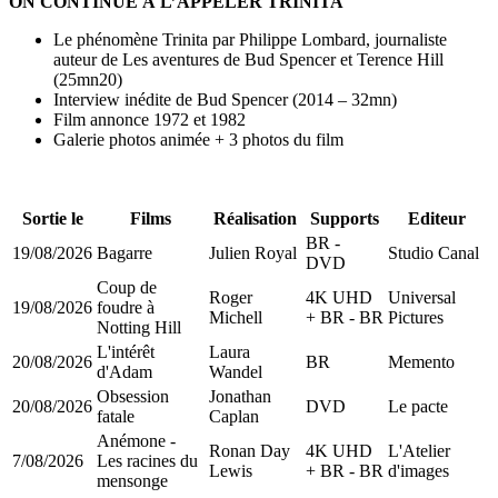
ON CONTINUE À L’APPELER TRINITA
Le phénomène Trinita par Philippe Lombard, journaliste
auteur de Les aventures de Bud Spencer et Terence Hill
(25mn20)
Interview inédite de Bud Spencer (2014 – 32mn)
Film annonce 1972 et 1982
Galerie photos animée + 3 photos du film
Sortie le
Films
Réalisation
Supports
Editeur
BR -
19/08/2026
Bagarre
Julien Royal
Studio Canal
DVD
Coup de
Roger
4K UHD
Universal
19/08/2026
foudre à
Michell
+ BR - BR
Pictures
Notting Hill
L'intérêt
Laura
20/08/2026
BR
Memento
d'Adam
Wandel
Obsession
Jonathan
20/08/2026
DVD
Le pacte
fatale
Caplan
Anémone -
Ronan Day
4K UHD
L'Atelier
7/08/2026
Les racines du
Lewis
+ BR - BR
d'images
mensonge