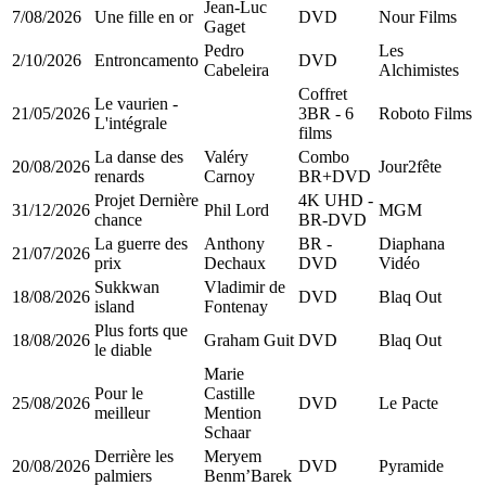
Jean-Luc
7/08/2026
Une fille en or
DVD
Nour Films
Gaget
Pedro
Les
2/10/2026
Entroncamento
DVD
Cabeleira
Alchimistes
Coffret
Le vaurien -
21/05/2026
3BR - 6
Roboto Films
L'intégrale
films
La danse des
Valéry
Combo
20/08/2026
Jour2fête
renards
Carnoy
BR+DVD
Projet Dernière
4K UHD -
31/12/2026
Phil Lord
MGM
chance
BR-DVD
La guerre des
Anthony
BR -
Diaphana
21/07/2026
prix
Dechaux
DVD
Vidéo
Sukkwan
Vladimir de
18/08/2026
DVD
Blaq Out
island
Fontenay
Plus forts que
18/08/2026
Graham Guit
DVD
Blaq Out
le diable
Marie
Pour le
Castille
25/08/2026
DVD
Le Pacte
meilleur
Mention
Schaar
Derrière les
Meryem
20/08/2026
DVD
Pyramide
palmiers
Benm’Barek