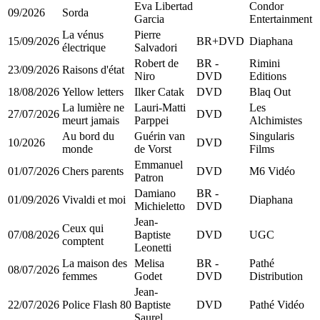
Eva Libertad
Condor
09/2026
Sorda
Garcia
Entertainment
La vénus
Pierre
15/09/2026
BR+DVD
Diaphana
électrique
Salvadori
Robert de
BR -
Rimini
23/09/2026
Raisons d'état
Niro
DVD
Editions
18/08/2026
Yellow letters
Ilker Catak
DVD
Blaq Out
La lumière ne
Lauri-Matti
Les
27/07/2026
DVD
meurt jamais
Parppei
Alchimistes
Au bord du
Guérin van
Singularis
10/2026
DVD
monde
de Vorst
Films
Emmanuel
01/07/2026
Chers parents
DVD
M6 Vidéo
Patron
Damiano
BR -
01/09/2026
Vivaldi et moi
Diaphana
Michieletto
DVD
Jean-
Ceux qui
07/08/2026
Baptiste
DVD
UGC
comptent
Leonetti
La maison des
Melisa
BR -
Pathé
08/07/2026
femmes
Godet
DVD
Distribution
Jean-
22/07/2026
Police Flash 80
Baptiste
DVD
Pathé Vidéo
Saurel