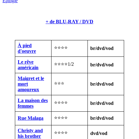
Épingle
+ de BLU-RAY / DVD
À pied
⭐⭐⭐⭐
br/dvd/vod
d'oeuvre
Le rêve
⭐⭐⭐⭐1/2
br/dvd/vod
américain
Maigret et le
⭐⭐⭐
mort
br/dvd/vod
amoureux
La maison des
⭐⭐⭐⭐
br/dvd/vod
femmes
⭐⭐⭐⭐
Rue Malaga
br/dvd/vod
Christy and
⭐⭐⭐⭐
dvd/vod
his brother