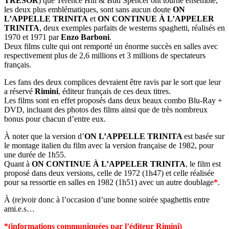
TRÉSOR
) que Terence Hill & Bud Spencer ont tourné ensemble,
les deux plus emblématiques, sont sans aucun doute
ON
L’APPELLE TRINITA
et
ON CONTINUE À L’APPELER
TRINITA
, deux exemples parfaits de westerns spaghetti, réalisés en
1970 et 1971 par
Enzo Barboni
.
Deux films culte qui ont remporté un énorme succès en salles avec
respectivement plus de 2,6 millions et 3 millions de spectateurs
français.
Les fans des deux complices devraient être ravis par le sort que leur
a réservé
Rimini
, éditeur français de ces deux titres.
Les films sont en effet proposés dans deux beaux combo Blu-Ray +
DVD, incluant des photos des films ainsi que de très nombreux
bonus pour chacun d’entre eux.
À noter que la version d’
ON L’APPELLE TRINITA
est basée sur
le montage italien du film avec la version française de 1982, pour
une durée de 1h55.
Quant à
ON CONTINUE À L’APPELER TRINITA
, le film est
proposé dans deux versions, celle de 1972 (1h47) et celle réalisée
pour sa ressortie en salles en 1982 (1h51) avec un autre doublage
*
.
À (re)voir donc à l’occasion d’une bonne soirée spaghettis entre
ami.e.s…
*(informations communiquées par l’éditeur Rimini)