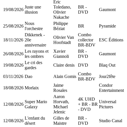
Eric
Juste une
Toledano,
BR -
19/08/2026
Gaumont
illusion
Olivier
DVD
Nakache
Nous
Philippe
25/08/2026
BR
Pyramide
l'orchestre
Béziat
Dikkenek -
Combo
Olivier Van
18/11/2026
20e
collector
ESC Éditions
Hoofstadt
anniversaire
BR-BDV
Les rayons et
Xavier
BR -
26/08/2026
Gaumont
les ombres
Giannoli
DVD
Le cri des
19/08/2026
Claire denis
DVD
Blaq Out
gardes
Combo
03/11/2026
Dao
Alain Gomis
Jour2fête
BR-BDV
Jaime
Condor
18/08/2026
Morlaix
Rosales
Entertainment
Aaron
4K UHD
Super Mario
Horvath,
Universal
12/08/2026
+ BR - BR
Galaxy
Michael
Pictures
- DVD
Jelenic
L'enfant du
Gilles de
BR -
12/08/2026
Studio Canal
désert
Maistre
DVD