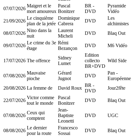
Maigret et le
Pascal
BR -
Pyramide
07/07/2026
mort amoureux
Bonitzer
DVD
Vidéo
Le cinquième
Dominique
Les
21/09/2026
DVD
plan de la jetée
Cabrera
alchimistes
Nino dans la
Laurent
08/07/2026
DVD
Blaq Out
nuit
Micheli
Le crime du 3e
Rémi
09/07/2026
DVD
M6 Vidéo
étage
Bezançon
Edition
Sidney
17/07/2026
The offence
collecto
Wild Side
Lumet
BR+DVD
Mauvaise
Gérard
Pan -
07/08/2026
DVD
pioche
Jugnot
Européenne
BR -
20/08/2026
La femme de
David Roux
Jour2fête
DVD
Victor comme
Pascal
22/07/2026
DVD
Blaq Out
tout le monde
Bonitzer
Jean-
Ceux qui
07/08/2026
Baptiste
DVD
UGC
comptent
Leonetti
Le dernier
Francesco
08/08/2026
DVD
Blaq Out
pour la route
Sossai