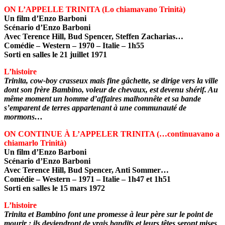
ON L’APPELLE TRINITA (Lo chiamavano Trinità)
Un film d’Enzo Barboni
Scénario d’Enzo Barboni
Avec Terence Hill, Bud Spencer, Steffen Zacharias…
Comédie – Western – 1970 – Italie – 1h55
Sorti en salles le 21 juillet 1971
L’histoire
Trinita, cow-boy crasseux mais fine gâchette, se dirige vers la ville
dont son frère Bambino, voleur de chevaux, est devenu shérif. Au
même moment un homme d’affaires malhonnête et sa bande
s’emparent de terres appartenant à une communauté de
mormons…
ON CONTINUE À L’APPELER
TRINITA (…continuavano a
chiamarlo Trinità)
Un film d’Enzo Barboni
Scénario d’Enzo Barboni
Avec Terence Hill, Bud Spencer, Anti Sommer…
Comédie – Western – 1971 – Italie – 1h47 et 1h51
Sorti en salles le 15 mars 1972
L’histoire
Trinita et Bambino font une promesse à leur père sur le point de
mourir : ils deviendront de vrais bandits et leurs têtes seront mises