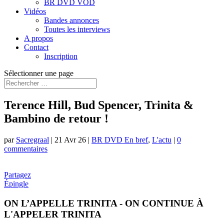
BR DVD VOD
Vidéos
Bandes annonces
Toutes les interviews
A propos
Contact
Inscription
Sélectionner une page
Terence Hill, Bud Spencer, Trinita &
Bambino de retour !
par
Sacregraal
|
21 Avr 26
|
BR DVD En bref
,
L'actu
|
0
commentaires
Partagez
Épingle
ON L’APPELLE TRINITA - ON CONTINUE À
L'APPELER TRINITA