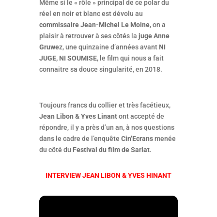
Même si le « rôle » principal de ce polar du
réel en noir et blanc est dévolu au
commissaire Jean-Michel Le Moine
, on a
plaisir à retrouver à ses côtés la
juge Anne
Gruwe
z, une quinzaine d’années avant
NI
JUGE, NI SOUMISE
, le film qui nous a fait
connaitre sa douce singularité, en 2018.
Toujours francs du collier et très facétieux,
Jean Libon
&
Yves Linant
ont accepté de
répondre, il y a près d’un an, à nos questions
dans le cadre de l’enquête
Cin’Ecrans
menée
du côté du
Festival du film de Sarlat
.
INTERVIEW JEAN LIBON & YVES HINANT