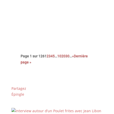
Avec cette nouvelle adaptation du
roman noir Le couperet, après celle
de Costa Gavras, Park Chan-Wook
nous régale d’une réjouissante et
féroce satire du capitalisme.
Page 1 sur 126
1
2
3
4
5
…
10
20
30
…
»
Dernière
page »
Partagez
Épingle