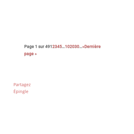
l’édition 2026 des Paris Film
Critics Awards qui se sont déroulés
le dimanche 8 février à Paris.
Page 1 sur 49
1
2
3
4
5
…
10
20
30
…
»
Dernière
page »
Partagez
Épingle