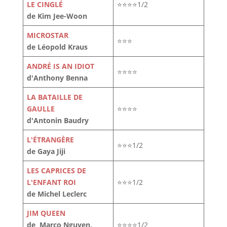
LE CINGLÉ
⭐⭐⭐⭐1/2
de Kim Jee-Woon
MICROSTAR
⭐⭐⭐
de Léopold Kraus
ANDRÉ IS AN IDIOT
⭐⭐⭐⭐
d'Anthony Benna
LA BATAILLE DE
GAULLE
⭐⭐⭐⭐
d'Antonin Baudry
L'ÉTRANGÈRE
⭐⭐⭐1/2
de Gaya Jiji
LES CAPRICES DE
L'ENFANT ROI
⭐⭐⭐1/2
de Michel Leclerc
JIM QUEEN
de Marco Nguyen,
⭐⭐⭐⭐1/2