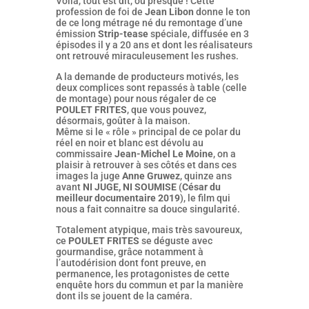
Voilà, tout est dit, ou presque ! Cette
profession de foi de
Jean Libon
donne le ton
de ce long métrage né du remontage d’une
émission
Strip-tease
spéciale, diffusée en 3
épisodes il y a 20 ans et dont les réalisateurs
ont retrouvé miraculeusement les rushes.
A la demande de producteurs motivés, les
deux complices sont repassés à table (celle
de montage) pour nous régaler de ce
POULET FRITES
, que vous pouvez,
désormais, goûter à la maison.
Même si le « rôle » principal de ce polar du
réel en noir et blanc est dévolu au
commissaire
Jean-Michel Le Moine
, on a
plaisir à retrouver à ses côtés et dans ces
images la juge
Anne Gruwez
, quinze ans
avant
NI JUGE, NI SOUMISE
(
César du
meilleur documentaire 2019
), le film qui
nous a fait connaitre sa douce singularité.
Totalement atypique, mais très savoureux,
ce
POULET FRITES
se déguste avec
gourmandise, grâce notamment à
l’autodérision dont font preuve, en
permanence, les protagonistes de cette
enquête hors du commun et par la manière
dont ils se jouent de la caméra.