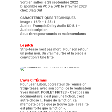
Sorti en salles le 28 septembre 2022
Disponible en VOD & DVD le 8 février 2023
chez Blaq Out
CARACTÉRISTIQUES TECHNIQUES
Image : 16/9 – 1.85 :1
Audio : Français Dolby Audio DD 5.1 –
Audiodescription
Sous titres pour sourds et malentendants
Le pitch
Strip-tease n’est pas mort ! Pour son retour
un polar noir. Un vrai meurtre et la pièce à
conviction ? Une frite !
L’avis Cin’Écrans
Pour
Jean Libon
, cocréateur de l’émission
Strip-tease
, avec son complice le réalisateur
Yves Hinant
,
POULET FRITES
« C’est pas un
documentaire, c’est pas une fiction, c’est
autre chose !… Faire de la fiction, ça
m’embête parce que je trouve que la réalité
est plus forte que la fiction ».