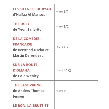
LES SILENCES DE RYAD
⭐⭐⭐1/2
d'Haifaa Al Mansour
THE UGLY
⭐⭐⭐1/2
de Yeon Sang-Ho
DE LA COMÉDIE
FRANÇAISE
⭐⭐⭐⭐⭐
de Bertrand Usclat et
Martin Darondeau
SUR LA ROUTE
D'OMAHA
⭐⭐⭐⭐1/2
de Cole Webley
T
HE LAST VIKING
de Anders Thomas
⭐⭐⭐⭐
Jensen
LE BON, LA BRUTE ET