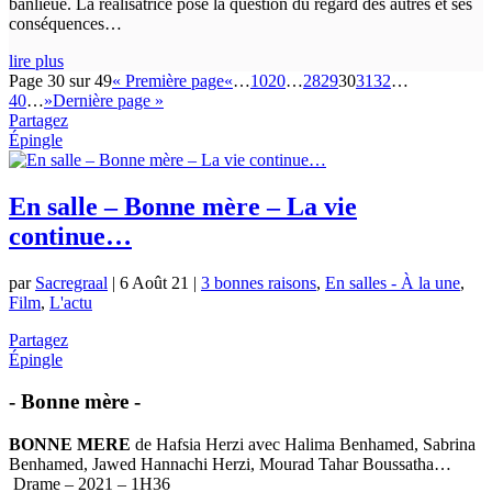
banlieue. La réalisatrice pose la question du regard des autres et ses
conséquences…
lire plus
Page 30 sur 49
« Première page
«
…
10
20
…
28
29
30
31
32
…
40
…
»
Dernière page »
Partagez
Épingle
En salle – Bonne mère – La vie
continue…
par
Sacregraal
|
6 Août 21
|
3 bonnes raisons
,
En salles - À la une
,
Film
,
L'actu
Partagez
Épingle
- Bonne mère -
BONNE MERE
de Hafsia Herzi avec Halima Benhamed, Sabrina
Benhamed, Jawed Hannachi Herzi, Mourad Tahar Boussatha…
Drame – 2021 – 1H36