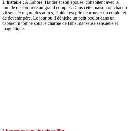
L’histoire :
A Lahore, Haider et son épouse, cohabitent avec la
famille de son frère au grand complet. Dans cette maison où chacun
vit sous le regard des autres, Haider est prié de trouver un emploi et
de devenir père. Le jour où il déniche un petit boulot dans un
cabaret, il tombe sous le charme de Biba, danseuse sensuelle et
magnétique.
3 bonnes raisons de voir ce film