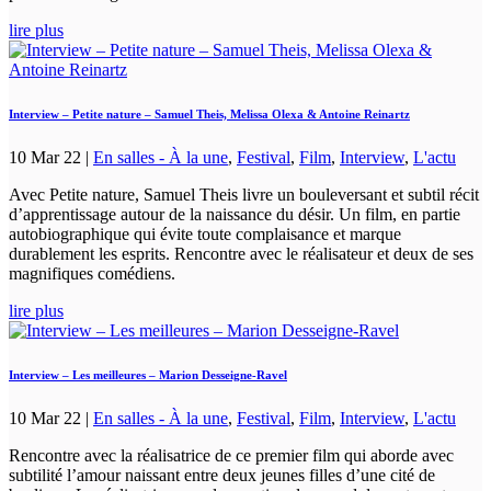
lire plus
Interview – Petite nature – Samuel Theis, Melissa Olexa & Antoine Reinartz
10 Mar 22
|
En salles - À la une
,
Festival
,
Film
,
Interview
,
L'actu
Avec Petite nature, Samuel Theis livre un bouleversant et subtil récit
d’apprentissage autour de la naissance du désir. Un film, en partie
autobiographique qui évite toute complaisance et marque
durablement les esprits. Rencontre avec le réalisateur et deux de ses
magnifiques comédiens.
lire plus
Interview – Les meilleures – Marion Desseigne-Ravel
10 Mar 22
|
En salles - À la une
,
Festival
,
Film
,
Interview
,
L'actu
Rencontre avec la réalisatrice de ce premier film qui aborde avec
subtilité l’amour naissant entre deux jeunes filles d’une cité de