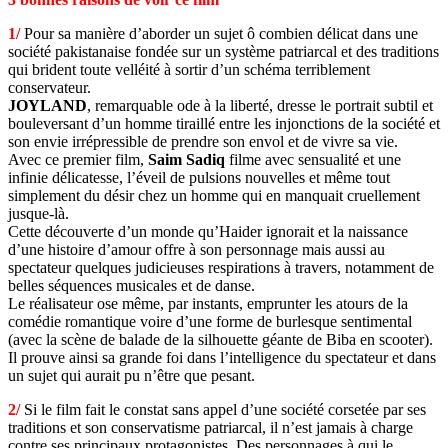
1/
Pour sa manière d’aborder un sujet ô combien délicat dans une
société pakistanaise fondée sur un système patriarcal et des traditions
qui brident toute velléité à sortir d’un schéma terriblement
conservateur.
JOYLAND
, remarquable ode à la liberté, dresse le portrait subtil et
bouleversant d’un homme tiraillé entre les injonctions de la société et
son envie irrépressible de prendre son envol et de vivre sa vie.
Avec ce premier film,
Saim Sadiq
filme avec sensualité et une
infinie délicatesse, l’éveil de pulsions nouvelles et même tout
simplement du désir chez un homme qui en manquait cruellement
jusque-là.
Cette découverte d’un monde qu’Haider ignorait et la naissance
d’une histoire d’amour offre à son personnage mais aussi au
spectateur quelques judicieuses respirations à travers, notamment de
belles séquences musicales et de danse.
Le réalisateur ose même, par instants, emprunter les atours de la
comédie romantique voire d’une forme de burlesque sentimental
(avec la scène de balade de la silhouette géante de Biba en scooter).
Il prouve ainsi sa grande foi dans l’intelligence du spectateur et dans
un sujet qui aurait pu n’être que pesant.
2/
Si le film fait le constat sans appel d’une société corsetée par ses
traditions et son conservatisme patriarcal, il n’est jamais à charge
contre ses principaux protagonistes. Des personnages à qui le