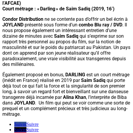
l’AFCAE)
Court métrage : « Darling » de Saim Sadiq (2019, 16’)
Condor Distribution
ne se contente pas d’offrir un bel écrin à
JOYLAND
présenté sous forme d’un
combo Blu ray / DVD
. Il
nous propose également un intéressant entretien d’une
dizaine de minutes avec
Saim Sadiq
qui s’exprime sur son
rapport très personnel au propos du film, sur la notion de
masculinité et sur le poids du patriarcat au Pakistan. Un pays
dont on apprend par son jeune réalisateur qu’il offre
paradoxalement, une vraie visibilité aux transgenres depuis
des millénaires.
Également proposé en bonus,
DARLING
est un court métrage
(inédit en France) réalisé en 2019 par
Saim Sadiq
qui porte
déjà tout ce qui fait la force et la singularité de son premier
long, à savoir un regard fort et bienveillant sur une danseuse
transgenre déjà incarnée par
Alina Khan
, l’interprète de Biba
dans
JOYLAND
. Un film qui peut se voir comme une sorte de
prequel et un complément précieux et très judicieux au long-
métrage.
Suivre
Suivre
Suivre
Suivre