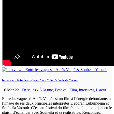
Interview – Entre les vagues – Anaïs Volpé & Souheila Yacoub
16 Mar 22
|
En salles - À la une
,
Festival
,
Film
,
Interview
,
L'actu
Entre les vagues d’Anaïs Volpé est un film à l’énergie débordante, à
l’image de ses deux principales interprètes Déborah Lukumuena et
Souheila Yacoub. C’est au festival du film francophone que j’ai eu le
plaisir d’échanger avec Souheila et sa réalisatrice. Rencontre…