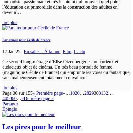
humaniste, passionnant et très inspirant qui prouve à quel point
l’éducation est primordiale dans la construction des adultes en
devenir…
lire plus
Par amour pour Cécile de France
17 Jan 25
|
En salles - À la une
,
Film
,
L'actu
Ce second long-métrage d’Élise Otzenberger est un curieux et
audacieux objet de cinéma. Un très beau portrait de femme
(magnifique Cécile de France) qui emprunte les voies du fantastique,
sans malheureusement totalement convaincre.
lire plus
Page 30 sur 155
« Première page
«
…
10
20
…
28
29
30
31
32
…
40
50
60
…
»
Dernière page »
Partagez
Épingle
Les pires pour le meilleur