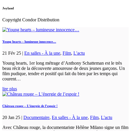
Joyland
Copyright Condor Distribution
Young hearts – lumineuse innocence…
21 Fév 25
|
En salles - À la une
,
Film
,
L'actu
Young hearts, 1er long métrage d’Anthony Schatteman est le très
beau récit de la découverte amoureuse de deux jeunes garçons. Un
film pudique, tendre et positif qui fait du bien par les temps qui
courent…
lire plus
Château rouge – L’énergie de l’espoir !
20 Jan 25
|
Documentaire
,
En salles - À la une
,
Film
,
L'actu
Avec Château rouge, la documentariste Hélène Milano signe un film