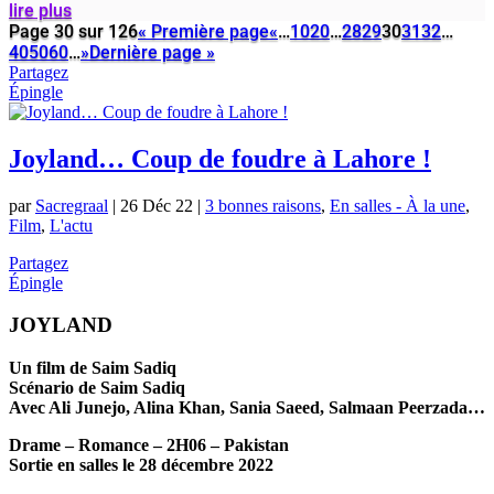
lire plus
Page 30 sur 126
« Première page
«
…
10
20
…
28
29
30
31
32
…
40
50
60
…
»
Dernière page »
Partagez
Épingle
Joyland… Coup de foudre à Lahore !
par
Sacregraal
|
26 Déc 22
|
3 bonnes raisons
,
En salles - À la une
,
Film
,
L'actu
Partagez
Épingle
JOYLAND
Un film de Saim Sadiq
Scénario de Saim Sadiq
Avec Ali Junejo, Alina Khan, Sania Saeed, Salmaan Peerzada…
Drame – Romance – 2H06 – Pakistan
Sortie en salles le 28 décembre 2022