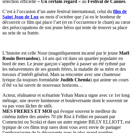
sélection officielle «
Un certain regard
» au
Festival de Cannes
.
C’est à l’occasion d’un autre festival international, celui du
film de
Saint Jean de Luz
au mois d’octobre que j’ai eu le bonheur de
découvrir ce film qui place l’art (et en l’occurrence le chant) au cœur
des préoccupations de son jeune héros qui tente de trouver sa place
au sein de sa fratrie.
L’histoire est celle Nour (magnifiquement incarné par le jeune
Maël
Rouin Berrandou
), 14 ans qui vit dans un quartier populaire en
bord de mer. Le jeune garçon s’apprête à passer un été rythmé par
les mésaventures de ses grands frères, la maladie de sa mère et des
travaux d’intérêt général. Mais sa rencontre avec une chanteuse
lyrique (la toujours formidable
Judith Chemla
) qui anime un cours
d’été va lui ouvrir de nouveaux horizons…
Acteur, réalisateur et scénariste Yohan Manca signe avec ce 1er long
métrage, une œuvre lumineuse et bouleversante dont le souvenir ne
va pas vous lâcher de sitôt.
MES FRERES ET MOI
qui évoque souvent le meilleur du
cinéma italien des années 70 (de Risi à Fellini en passant par
Comencini ou Scola) et dans un autre registre BILLY ELLIOTT, est
typique de ces films trop rares dont vous avez envie de partager
l’enthousiasme de la découverte avec le plus grand nombre…