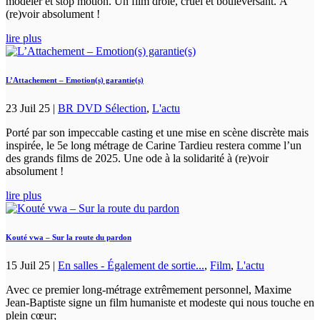
modeler et stop motion. Un film drôle, cruel et bouleversant. À
(re)voir absolument !
lire plus
L’Attachement – Emotion(s) garantie(s)
23 Juil 25
|
BR DVD Sélection
,
L'actu
Porté par son impeccable casting et une mise en scène discrète mais
inspirée, le 5e long métrage de Carine Tardieu restera comme l’un
des grands films de 2025. Une ode à la solidarité à (re)voir
absolument !
lire plus
Kouté vwa – Sur la route du pardon
15 Juil 25
|
En salles - Également de sortie...
,
Film
,
L'actu
Avec ce premier long-métrage extrêmement personnel, Maxime
Jean-Baptiste signe un film humaniste et modeste qui nous touche en
plein cœur;