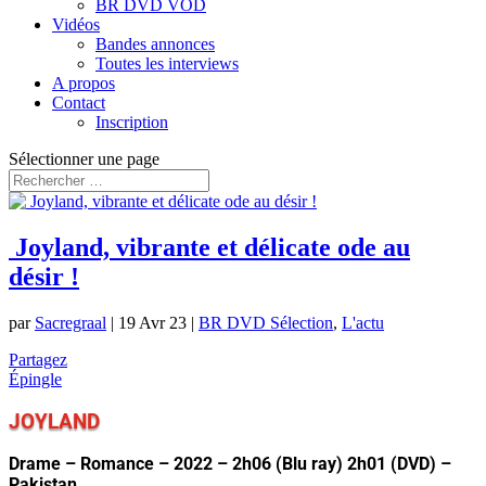
BR DVD VOD
Vidéos
Bandes annonces
Toutes les interviews
A propos
Contact
Inscription
Sélectionner une page
Joyland, vibrante et délicate ode au
désir !
par
Sacregraal
|
19 Avr 23
|
BR DVD Sélection
,
L'actu
Partagez
Épingle
JOYLAND
Drame – Romance – 2022 – 2h06 (Blu ray) 2h01 (DVD) –
Pakistan