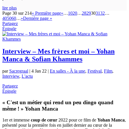
lire plus
Page 30 sur 214
« Première page
«
…
10
20
…
28
29
30
31
32
…
40
50
60
…
»
Dernière page »
Partagez
Épingle
Interview – Mes frères et moi – Yohan
Manca & Sofian Khammes
par
Sacregraal
|
4 Jan 22
|
En salles - À la une
,
Festival
,
Film
,
Interview
,
L'actu
Partagez
Épingle
« C'est un métier qui rend un peu dingo quand
même ! » Yohan Manca
1er et immense
coup de cœur
2022 pour ce film de
Yohan Manca
,
présenté pour la première fois en juillet dernier au cœur de la