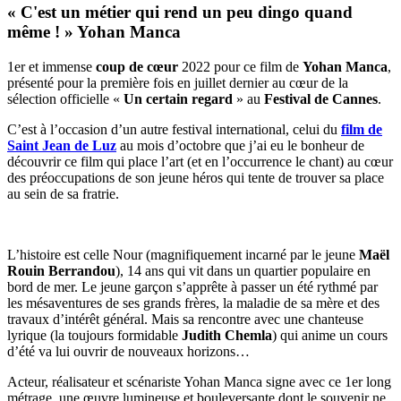
« C'est un métier qui rend un peu dingo quand
même ! » Yohan Manca
1er et immense
coup de cœur
2022 pour ce film de
Yohan Manca
,
présenté pour la première fois en juillet dernier au cœur de la
sélection officielle «
Un certain regard
» au
Festival de Cannes
.
C’est à l’occasion d’un autre festival international, celui du
film de
Saint Jean de Luz
au mois d’octobre que j’ai eu le bonheur de
découvrir ce film qui place l’art (et en l’occurrence le chant) au cœur
des préoccupations de son jeune héros qui tente de trouver sa place
au sein de sa fratrie.
L’histoire est celle Nour (magnifiquement incarné par le jeune
Maël
Rouin Berrandou
), 14 ans qui vit dans un quartier populaire en
bord de mer. Le jeune garçon s’apprête à passer un été rythmé par
les mésaventures de ses grands frères, la maladie de sa mère et des
travaux d’intérêt général. Mais sa rencontre avec une chanteuse
lyrique (la toujours formidable
Judith Chemla
) qui anime un cours
d’été va lui ouvrir de nouveaux horizons…
Acteur, réalisateur et scénariste Yohan Manca signe avec ce 1er long
métrage, une œuvre lumineuse et bouleversante dont le souvenir ne