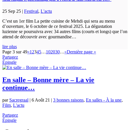
25 Sep 25
|
Festival
,
L'actu
C’est un 1er film La petite cuisine de Mehdi qui sera au menu
d’ouverture, le 6 octobre de ce festival 2025. La dégustation
luzienne se poursuivra avec 34 autres films (courts et longs) que l’on
attend de découvrir avec gourmandise…
lire plus
Page 3 sur 49
«
1
2
3
4
5
…
10
20
30
…
»
Dernière page »
Partagez
Épingle
En salle – Bonne mère – La vie
continue…
par
Sacregraal
|
6 Août 21
|
3 bonnes raisons
,
En salles - À la une
,
Film
,
L'actu
Partagez
Épingle