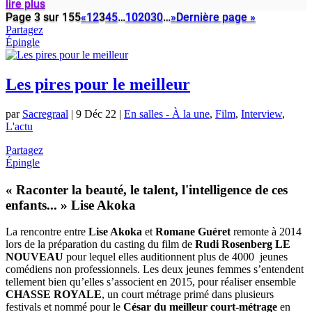
lire plus
Page 3 sur 155
«
1
2
3
4
5
…
10
20
30
…
»
Dernière page »
Partagez
Épingle
Les pires pour le meilleur
par
Sacregraal
|
9 Déc 22
|
En salles - À la une
,
Film
,
Interview
,
L'actu
Partagez
Épingle
« Raconter la beauté, le talent, l'intelligence de ces
enfants... » Lise Akoka
La rencontre entre
Lise Akoka
et
Romane Guéret
remonte à 2014
lors de la préparation du casting du film de
Rudi Rosenberg
LE
NOUVEAU
pour lequel elles auditionnent plus de 4000 jeunes
comédiens non professionnels. Les deux jeunes femmes s’entendent
tellement bien qu’elles s’associent en 2015, pour réaliser ensemble
CHASSE ROYALE
, un court métrage primé dans plusieurs
festivals et nommé pour le
César du meilleur court-métrage
en