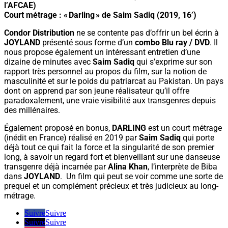
l’AFCAE)
Court métrage : « Darling » de Saim Sadiq (2019, 16’)
Condor Distribution
ne se contente pas d’offrir un bel écrin à
JOYLAND
présenté sous forme d’un
combo Blu ray / DVD
. Il
nous propose également un intéressant entretien d’une
dizaine de minutes avec
Saim Sadiq
qui s’exprime sur son
rapport très personnel au propos du film, sur la notion de
masculinité et sur le poids du patriarcat au Pakistan. Un pays
dont on apprend par son jeune réalisateur qu’il offre
paradoxalement, une vraie visibilité aux transgenres depuis
des millénaires.
Également proposé en bonus,
DARLING
est un court métrage
(inédit en France) réalisé en 2019 par
Saim Sadiq
qui porte
déjà tout ce qui fait la force et la singularité de son premier
long, à savoir un regard fort et bienveillant sur une danseuse
transgenre déjà incarnée par
Alina Khan
, l’interprète de Biba
dans
JOYLAND
. Un film qui peut se voir comme une sorte de
prequel et un complément précieux et très judicieux au long-
métrage.
Suivre
Suivre
Suivre
Suivre