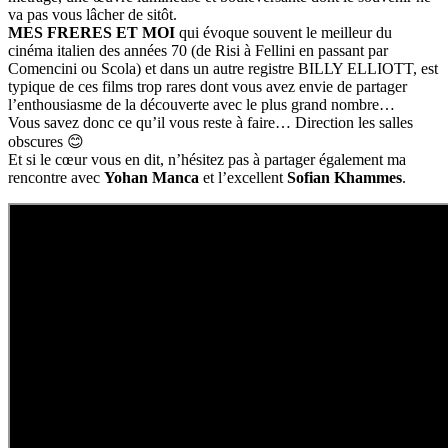
va pas vous lâcher de sitôt.
MES FRERES ET MOI
qui évoque souvent le meilleur du
cinéma italien des années 70 (de Risi à Fellini en passant par
Comencini ou Scola) et dans un autre registre BILLY ELLIOTT, est
typique de ces films trop rares dont vous avez envie de partager
l’enthousiasme de la découverte avec le plus grand nombre…
Vous savez donc ce qu’il vous reste à faire… Direction les salles
obscures 😊
Et si le cœur vous en dit, n’hésitez pas à partager également ma
rencontre avec
Yohan Manca
et l’excellent
Sofian Khammes
.