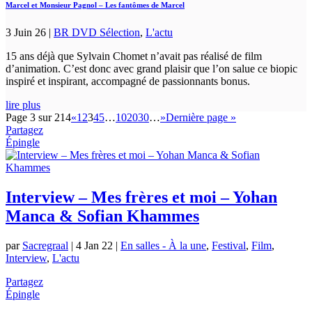
Marcel et Monsieur Pagnol – Les fantômes de Marcel
3 Juin 26
|
BR DVD Sélection
,
L'actu
15 ans déjà que Sylvain Chomet n’avait pas réalisé de film
d’animation. C’est donc avec grand plaisir que l’on salue ce biopic
inspiré et inspirant, accompagné de passionnants bonus.
lire plus
Page 3 sur 214
«
1
2
3
4
5
…
10
20
30
…
»
Dernière page »
Partagez
Épingle
Interview – Mes frères et moi – Yohan
Manca & Sofian Khammes
par
Sacregraal
|
4 Jan 22
|
En salles - À la une
,
Festival
,
Film
,
Interview
,
L'actu
Partagez
Épingle