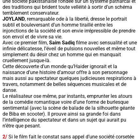
une société pakistanaise fondée sur un système patriarcal et
des traditions qui brident toute velléité à sortir d’un schéma
terriblement conservateur.
JOYLAND
, remarquable ode à la liberté, dresse le portrait
subtil et bouleversant d’un homme tiraillé entre les
injonctions de la société et son envie irrépressible de prendre
son envol et de vivre sa vie.
Avec ce premier film,
Saim Sadiq
filme avec sensualité et une
infinie délicatesse, l’éveil de pulsions nouvelles et même tout
simplement du désir chez un homme qui en manquait
cruellement jusque-là.
Cette découverte d’un monde qu’Haider ignorait et la
naissance d’une histoire d’amour offre à son personnage
mais aussi au spectateur quelques judicieuses respirations à
travers, notamment de belles séquences musicales et de
danse.
Le réalisateur ose même, par instants, emprunter les atours
de la comédie romantique voire d’une forme de burlesque
sentimental (avec la scène de balade de la silhouette géante
de Biba en scooter). Il prouve ainsi sa grande foi dans
l’intelligence du spectateur et dans un sujet qui aurait pu
n’être que pesant.
2/
Si le film fait le constat sans appel d’une société corsetée