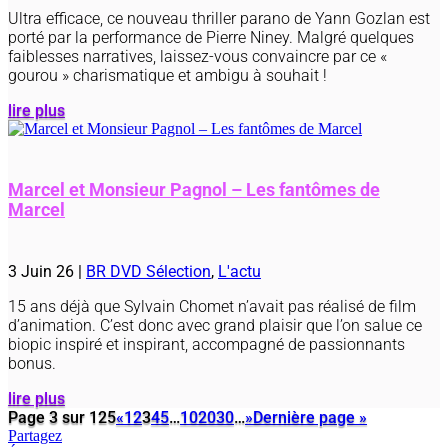
Ultra efficace, ce nouveau thriller parano de Yann Gozlan est
porté par la performance de Pierre Niney. Malgré quelques
faiblesses narratives, laissez-vous convaincre par ce «
gourou » charismatique et ambigu à souhait !
lire plus
Marcel et Monsieur Pagnol – Les fantômes de
Marcel
3 Juin 26
|
BR DVD Sélection
,
L'actu
15 ans déjà que Sylvain Chomet n’avait pas réalisé de film
d’animation. C’est donc avec grand plaisir que l’on salue ce
biopic inspiré et inspirant, accompagné de passionnants
bonus.
lire plus
Page 3 sur 125
«
1
2
3
4
5
…
10
20
30
…
»
Dernière page »
Partagez