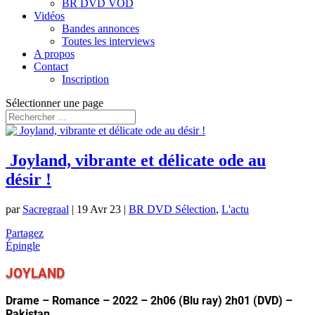
BR DVD VOD
Vidéos
Bandes annonces
Toutes les interviews
A propos
Contact
Inscription
Sélectionner une page
Joyland, vibrante et délicate ode au
désir !
par
Sacregraal
|
19 Avr 23
|
BR DVD Sélection
,
L'actu
Partagez
Épingle
JOYLAND
Drame – Romance – 2022 – 2h06 (Blu ray) 2h01 (DVD) –
Pakistan