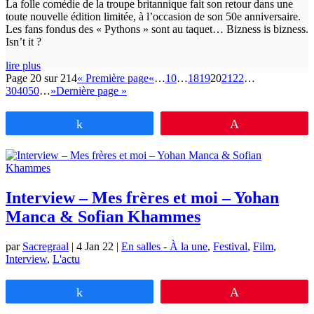
La folle comédie de la troupe britannique fait son retour dans une
toute nouvelle édition limitée, à l’occasion de son 50e anniversaire.
Les fans fondus des « Pythons » sont au taquet… Bizness is bizness.
Isn’t it ?
lire plus
Page 20 sur 214
« Première page
«
…
10
…
18
19
20
21
22
…
30
40
50
…
»
Dernière page »
Partagez
Épingle
Interview – Mes frères et moi – Yohan
Manca & Sofian Khammes
par
Sacregraal
|
4 Jan 22
|
En salles - À la une
,
Festival
,
Film
,
Interview
,
L'actu
Partagez
Épingle