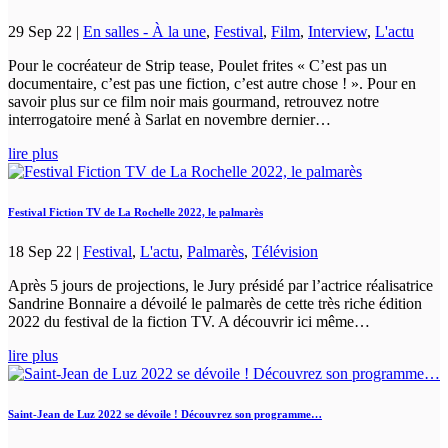
29 Sep 22
|
En salles - À la une
,
Festival
,
Film
,
Interview
,
L'actu
Pour le cocréateur de Strip tease, Poulet frites « C’est pas un
documentaire, c’est pas une fiction, c’est autre chose ! ». Pour en
savoir plus sur ce film noir mais gourmand, retrouvez notre
interrogatoire mené à Sarlat en novembre dernier…
lire plus
Festival Fiction TV de La Rochelle 2022, le palmarès
18 Sep 22
|
Festival
,
L'actu
,
Palmarès
,
Télévision
Après 5 jours de projections, le Jury présidé par l’actrice réalisatrice
Sandrine Bonnaire a dévoilé le palmarès de cette très riche édition
2022 du festival de la fiction TV. A découvrir ici même…
lire plus
Saint-Jean de Luz 2022 se dévoile ! Découvrez son programme…