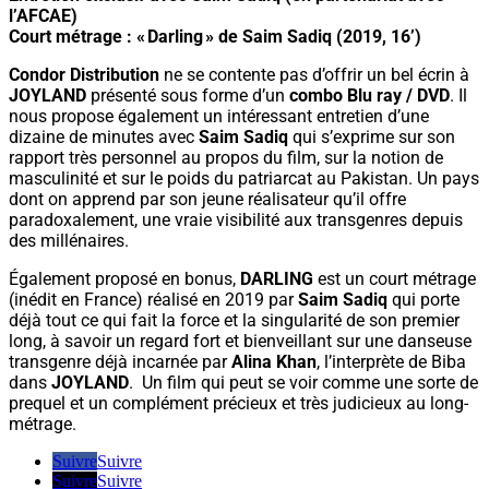
l’AFCAE)
Court métrage : « Darling » de Saim Sadiq (2019, 16’)
Condor Distribution
ne se contente pas d’offrir un bel écrin à
JOYLAND
présenté sous forme d’un
combo Blu ray / DVD
. Il
nous propose également un intéressant entretien d’une
dizaine de minutes avec
Saim Sadiq
qui s’exprime sur son
rapport très personnel au propos du film, sur la notion de
masculinité et sur le poids du patriarcat au Pakistan. Un pays
dont on apprend par son jeune réalisateur qu’il offre
paradoxalement, une vraie visibilité aux transgenres depuis
des millénaires.
Également proposé en bonus,
DARLING
est un court métrage
(inédit en France) réalisé en 2019 par
Saim Sadiq
qui porte
déjà tout ce qui fait la force et la singularité de son premier
long, à savoir un regard fort et bienveillant sur une danseuse
transgenre déjà incarnée par
Alina Khan
, l’interprète de Biba
dans
JOYLAND
. Un film qui peut se voir comme une sorte de
prequel et un complément précieux et très judicieux au long-
métrage.
Suivre
Suivre
Suivre
Suivre