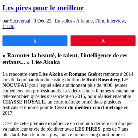
Les pires pour le meilleur
par
Sacregraal
|
9 Déc 22
|
En salles - À la une
,
Film
,
Interview
,
L'actu
Partagez
Épingle
« Raconter la beauté, le talent, l'intelligence de ces
enfants... » Lise Akoka
La rencontre entre
Lise Akoka
et
Romane Guéret
remonte à 2014
lors de la préparation du casting du film de
Rudi Rosenberg
LE
NOUVEAU
pour lequel elles auditionnent plus de 4000 jeunes
comédiens non professionnels. Les deux jeunes femmes s’entendent
tellement bien qu’elles s’associent en 2015, pour réaliser ensemble
CHASSE ROYALE
, un court métrage primé dans plusieurs
festivals et nommé pour le
César du meilleur court-métrage
en
2017.
C’est de cette première expérience en commun derrière caméra que
va naître leur envie de récidiver avec
LES PIRES
, près de 7 ans
plus tard. Bien leur en a pris, tant ce premier long questionne et