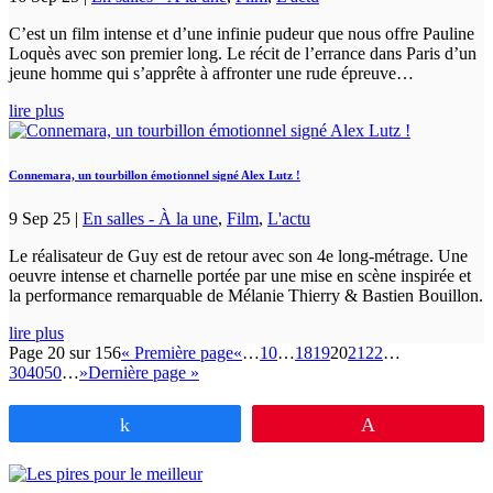
C’est un film intense et d’une infinie pudeur que nous offre Pauline
Loquès avec son premier long. Le récit de l’errance dans Paris d’un
jeune homme qui s’apprête à affronter une rude épreuve…
lire plus
Connemara, un tourbillon émotionnel signé Alex Lutz !
9 Sep 25
|
En salles - À la une
,
Film
,
L'actu
Le réalisateur de Guy est de retour avec son 4e long-métrage. Une
oeuvre intense et charnelle portée par une mise en scène inspirée et
la performance remarquable de Mélanie Thierry & Bastien Bouillon.
lire plus
Page 20 sur 156
« Première page
«
…
10
…
18
19
20
21
22
…
30
40
50
…
»
Dernière page »
Partagez
Épingle