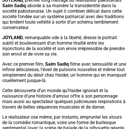
JOYLAND,
premier long métrage du réalisateur pakistanais
Saim Sadiq
aborde à sa manière la transidentité dans la
société pakistanaise. Un sujet ô combien délicat dans cette
société fondée sur un système patriarcal avec des traditions
qui brident toute velléité à sortir d’un schéma terriblement
conservateur.
JOYLAND
, remarquable ode à la liberté, dresse le portrait
subtil et bouleversant d’un homme tiraillé entre les
injonctions de la société et son envie irrépressible de prendre
son envol et de vivre sa vie.
Avec ce premier film,
Saim Sadiq
filme avec sensualité et une
infinie délicatesse, l’éveil de pulsions nouvelles et même tout
simplement du désir chez Haider, un homme qui en manquait
cruellement jusque-là.
Cette découverte d’un monde qu’Haider ignorait et la
naissance d’une histoire d’amour offre à son personnage
mais aussi au spectateur quelques judicieuses respirations à
travers de belles séquences musicales et de danse.
Le réalisateur ose même, par instants, emprunter les atours
de la comédie romantique, voire une forme de burlesque
sentimental (avec la scène de balade de la silhouette géante