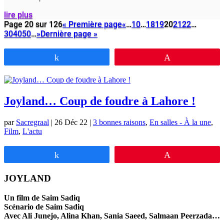
lire plus
Page 20 sur 126
« Première page
«
…
10
…
18
19
20
21
22
…
30
40
50
…
»
Dernière page »
Partagez
Épingle
Joyland… Coup de foudre à Lahore !
par
Sacregraal
|
26 Déc 22
|
3 bonnes raisons
,
En salles - À la une
,
Film
,
L'actu
Partagez
Épingle
JOYLAND
Un film de Saim Sadiq
Scénario de Saim Sadiq
Avec Ali Junejo, Alina Khan, Sania Saeed, Salmaan Peerzada…