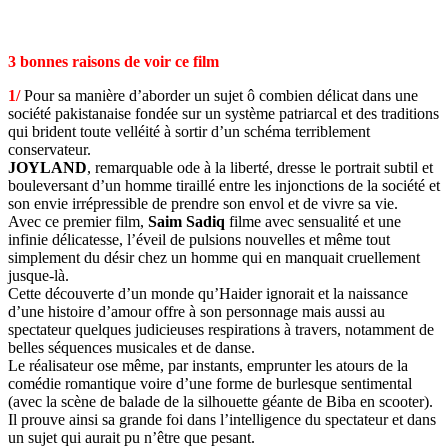
3 bonnes raisons de voir ce film
1/
Pour sa manière d’aborder un sujet ô combien délicat dans une
société pakistanaise fondée sur un système patriarcal et des traditions
qui brident toute velléité à sortir d’un schéma terriblement
conservateur.
JOYLAND
, remarquable ode à la liberté, dresse le portrait subtil et
bouleversant d’un homme tiraillé entre les injonctions de la société et
son envie irrépressible de prendre son envol et de vivre sa vie.
Avec ce premier film,
Saim Sadiq
filme avec sensualité et une
infinie délicatesse, l’éveil de pulsions nouvelles et même tout
simplement du désir chez un homme qui en manquait cruellement
jusque-là.
Cette découverte d’un monde qu’Haider ignorait et la naissance
d’une histoire d’amour offre à son personnage mais aussi au
spectateur quelques judicieuses respirations à travers, notamment de
belles séquences musicales et de danse.
Le réalisateur ose même, par instants, emprunter les atours de la
comédie romantique voire d’une forme de burlesque sentimental
(avec la scène de balade de la silhouette géante de Biba en scooter).
Il prouve ainsi sa grande foi dans l’intelligence du spectateur et dans
un sujet qui aurait pu n’être que pesant.