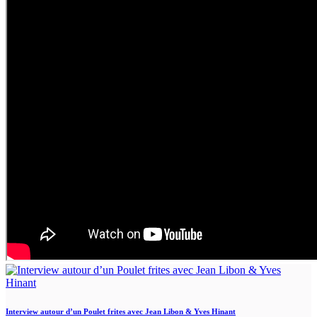
Interview autour d’un Poulet frites avec Jean Libon & Yves Hinant