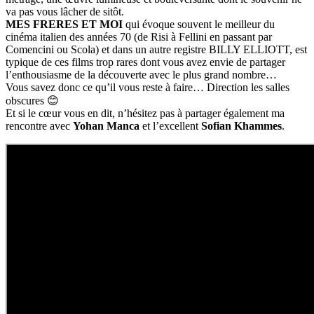
va pas vous lâcher de sitôt.
MES FRERES ET MOI
qui évoque souvent le meilleur du
cinéma italien des années 70 (de Risi à Fellini en passant par
Comencini ou Scola) et dans un autre registre BILLY ELLIOTT, est
typique de ces films trop rares dont vous avez envie de partager
l’enthousiasme de la découverte avec le plus grand nombre…
Vous savez donc ce qu’il vous reste à faire… Direction les salles
obscures 😊
Et si le cœur vous en dit, n’hésitez pas à partager également ma
rencontre avec
Yohan Manca
et l’excellent
Sofian Khammes
.