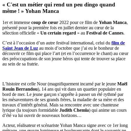
« C'est un métier qui rend un peu dingo quand
même ! » Yohan Manca
1er et immense
coup de cœur
2022 pour ce film de
Yohan Manca
,
présenté pour la première fois en juillet dernier au cœur de la
sélection officielle «
Un certain regard
» au
Festival de Cannes
.
C’est à l’occasion d’un autre festival international, celui du
film de
Saint Jean de Luz
au mois d’octobre que j’ai eu le bonheur de
découvrir ce film qui place l’art (et en l’occurrence le chant) au cœur
des préoccupations de son jeune héros qui tente de trouver sa place
au sein de sa fratrie.
L’histoire est celle Nour (magnifiquement incarné par le jeune
Maël
Rouin Berrandou
), 14 ans qui vit dans un quartier populaire en
bord de mer. Le jeune garçon s’apprête à passer un été rythmé par
les mésaventures de ses grands frères, la maladie de sa mère et des
travaux d’intérêt général. Mais sa rencontre avec une chanteuse
lyrique (la toujours formidable
Judith Chemla
) qui anime un cours
d’été va lui ouvrir de nouveaux horizons…
Acteur, réalisateur et scénariste Yohan Manca signe avec ce 1er long
métrage, une œuvre lumineuse et bouleversante dont le souvenir ne