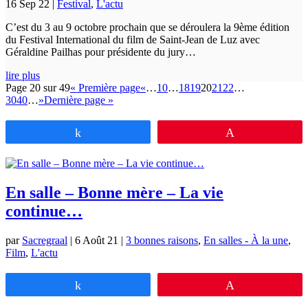
16 Sep 22
|
Festival
,
L'actu
C’est du 3 au 9 octobre prochain que se déroulera la 9ème édition
du Festival International du film de Saint-Jean de Luz avec
Géraldine Pailhas pour présidente du jury…
lire plus
Page 20 sur 49
« Première page
«
…
10
…
18
19
20
21
22
…
30
40
…
»
Dernière page »
Partagez
Épingle
En salle – Bonne mère – La vie
continue…
par
Sacregraal
|
6 Août 21
|
3 bonnes raisons
,
En salles - À la une
,
Film
,
L'actu
Partagez
Épingle