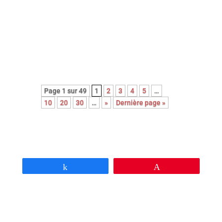
Découvrez le palmarès complet de
l’édition 2026 des Paris Film
Critics Awards qui se sont déroulés
le dimanche 8 février à Paris.
Page 1 sur 49
1
2
3
4
5
…
10
20
30
…
»
Dernière page »
Partagez
Épingle