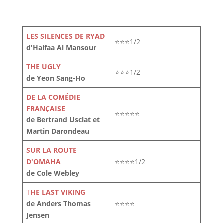
LES SILENCES DE RYAD
⭐⭐⭐1/2
d'Haifaa Al Mansour
THE UGLY
⭐⭐⭐1/2
de Yeon Sang-Ho
DE LA COMÉDIE
FRANÇAISE
⭐⭐⭐⭐⭐
de Bertrand Usclat et
Martin Darondeau
SUR LA ROUTE
D'OMAHA
⭐⭐⭐⭐1/2
de Cole Webley
T
HE LAST VIKING
de Anders Thomas
⭐⭐⭐⭐
Jensen