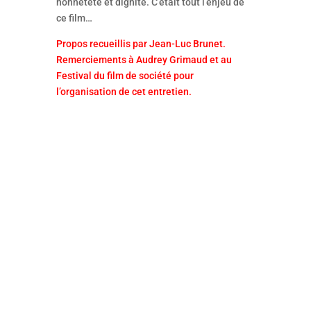
honnêteté et dignité. C’était tout l’enjeu de
ce film…
Propos recueillis par Jean-Luc Brunet.
Remerciements à Audrey Grimaud et au
Festival du film de société pour
l’organisation de cet entretien.
C’est une vague de 13 films
cannois qui va déferler, le temps
d’un week-end, du 22 au 24 mai,
dans les salles Pathé de 10 villes