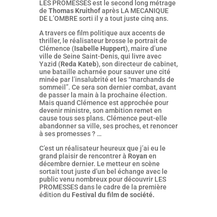
LES PROMESSES est le second long métrage
de
Thomas Kruithof
après LA MECANIQUE
DE L’OMBRE sorti il y a tout juste cinq ans.
A travers ce film politique aux accents de
thriller, le réalisateur brosse le portrait de
Clémence (
Isabelle Huppert
), maire d’une
ville de Seine Saint-Denis, qui livre avec
Yazid (
Reda Kateb
), son directeur de cabinet,
une bataille acharnée pour sauver une cité
minée par l’insalubrité et les “marchands de
sommeil”. Ce sera son dernier combat, avant
de passer la main à la prochaine élection.
Mais quand Clémence est approchée pour
devenir ministre, son ambition remet en
cause tous ses plans. Clémence peut-elle
abandonner sa ville, ses proches, et renoncer
à ses promesses ? …
C’est un réalisateur heureux que j’ai eu le
grand plaisir de rencontrer à
Royan
en
décembre dernier. Le metteur en scène
sortait tout juste d’un bel échange avec le
public venu nombreux pour découvrir LES
PROMESSES dans le cadre de la première
édition du
Festival du film de société.