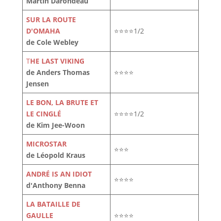
Martin Darondeau
SUR LA ROUTE
D'OMAHA
⭐⭐⭐⭐1/2
de Cole Webley
T
HE LAST VIKING
de Anders Thomas
⭐⭐⭐⭐
Jensen
LE BON, LA BRUTE ET
LE CINGLÉ
⭐⭐⭐⭐1/2
de Kim Jee-Woon
MICROSTAR
⭐⭐⭐
de Léopold Kraus
ANDRÉ IS AN IDIOT
⭐⭐⭐⭐
d'Anthony Benna
LA BATAILLE DE
GAULLE
⭐⭐⭐⭐