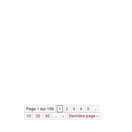
Énorme coup de cœur pour ce
premier film sobre et bouleversant
qui ne cède jamais aux sirènes du
mélo grâce à sa mise en scène
épurée et à la performance
magistrale de ses trois interprètes
principaux.
Pépite !
Page 1 sur 156
1
2
3
4
5
…
10
20
30
…
»
Dernière page »