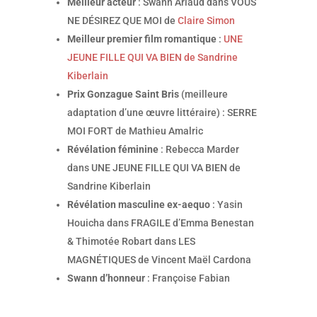
Meilleur acteur
: Swann Arlaud dans VOUS
NE DÉSIREZ QUE MOI de
Claire Simon
Meilleur premier film romantique
:
UNE
JEUNE FILLE QUI VA BIEN de Sandrine
Kiberlain
Prix Gonzague Saint Bris
(meilleure
adaptation d’une œuvre littéraire) : SERRE
MOI FORT de Mathieu Amalric
Révélation féminine
: Rebecca Marder
dans UNE JEUNE FILLE QUI VA BIEN de
Sandrine Kiberlain
Révélation masculine ex-aequo
: Yasin
Houicha dans FRAGILE d’Emma Benestan
& Thimotée Robart dans LES
MAGNÉTIQUES de Vincent Maël Cardona
Swann d’honneur
: Françoise Fabian