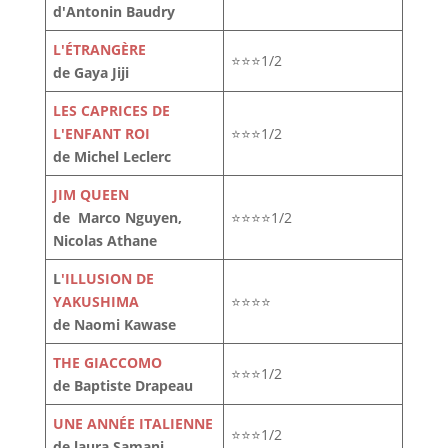
d'Antonin Baudry
L'ÉTRANGÈRE
⭐⭐⭐1/2
de Gaya Jiji
LES CAPRICES DE
L'ENFANT ROI
⭐⭐⭐1/2
de Michel Leclerc
JIM QUEEN
de Marco Nguyen,
⭐⭐⭐⭐1/2
Nicolas Athane
L
'ILLUSION DE
YAKUSHIMA
⭐⭐⭐⭐
de Naomi Kawase
THE GIACCOMO
⭐⭐⭐1/2
de Baptiste Drapeau
UNE ANNÉE ITALIENNE
⭐⭐⭐1/2
de laura Samani