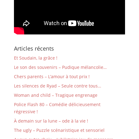
Articles récents
Et Soudain, la grâce !
Le son des souvenirs – Pudique mélancolie…
Chers parents – L’amour à tout prix !
Les silences de Ryad – Seule contre tous…
Woman and child – Tragique engrenage
Police Flash 80 – Comédie délicieusement
régressive !
À demain sur la lune – ode à la vie !
The ugly – Puzzle scénaristique et sensoriel