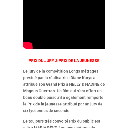
PRIX DU JURY & PRIX DE LA JEUNESSE
Le jury de la compétition Longs métrages
présidé par la réalisatrice
Diane Kurys
a
attribué son
Grand Prix
à NELLY & NADINE de
Magnus Guertten
. Un film qui s’est offert un
beau doublé puisqu’il a également remporté
le
Prix de la jeunesse
attribué par un jury de
six lycéennes de seconde.
Le toujours très convoité
Prix du public
est
allé à MARIA RÊVE, 1er long métrage de