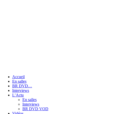
Accueil
En salles
BR DVD…
Interviews
L’Actu
En salles
Interviews
BR DVD VOD
Vidéos