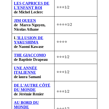
LES CAPRICES DE
⭐⭐⭐1/2
L'ENFANT ROI
de Michel Leclerc
JIM QUEEN
⭐⭐⭐⭐1/2
de Marco Nguyen,
Nicolas Athane
L
'ILLUSION DE
⭐⭐⭐⭐
YAKUSHIMA
de Naomi Kawase
THE GIACCOMO
⭐⭐⭐1/2
de Baptiste Drapeau
UNE ANNÉE
⭐⭐⭐1/2
ITALIENNE
de laura Samani
DE L'AUTRE CÔTÉ
DU MONDE
⭐⭐⭐1/2
de Jérémie Renier
AU BORD DU
MONDE
⭐⭐⭐1/2