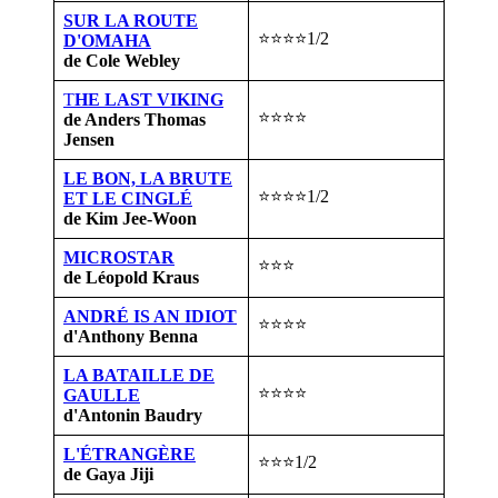
SUR LA ROUTE
⭐⭐⭐⭐1/2
D'OMAHA
de Cole Webley
T
HE LAST VIKING
⭐⭐⭐⭐
de Anders Thomas
Jensen
LE BON, LA BRUTE
⭐⭐⭐⭐1/2
ET LE CINGLÉ
de Kim Jee-Woon
MICROSTAR
⭐⭐⭐
de Léopold Kraus
ANDRÉ IS AN IDIOT
⭐⭐⭐⭐
d'Anthony Benna
LA BATAILLE DE
⭐⭐⭐⭐
GAULLE
d'Antonin Baudry
L'ÉTRANGÈRE
⭐⭐⭐1/2
de Gaya Jiji