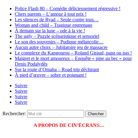
Police Flash 80 – Comédie délicieusement régressive !
Chers parents – L’amour à tout prix !
Les silences de Ryad – Seule contre tous…
Woman and child – Tragique engrenage
À demain sur la lune – ode à la vie !
The ugly – Puzzle scénaristique et sensoriel
Le son des souvenirs – Pudique mélancolie…
Aucun autre choix – Jubilatoire jeu de massacre
Le complexe du Kangourou – Roland Giraud, papa ou pas !
Maigret et le mort amoureux – Enquête « pipe au bec » pour
Denis Podalydès
Sur la route d’Omaha – Road trip déchirant
À pied d’œuvre – sobre et poignant !
Suivre
Suivre
Suivre
Suivre
Rechercher:
A PROPOS DE CIN’ÉCRANS…