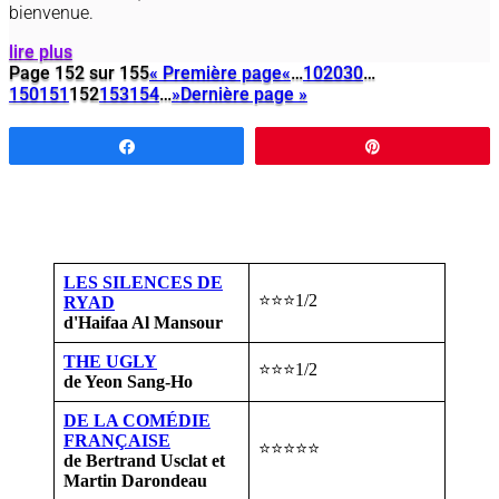
bienvenue.
lire plus
Page 152 sur 155
« Première page
«
…
10
20
30
…
150
151
152
153
154
…
»
Dernière page »
Partagez
Épingle
LES SILENCES DE
⭐⭐⭐1/2
RYAD
d'Haifaa Al Mansour
THE UGLY
⭐⭐⭐1/2
de Yeon Sang-Ho
DE LA COMÉDIE
FRANÇAISE
⭐⭐⭐⭐⭐
de Bertrand Usclat et
Martin Darondeau