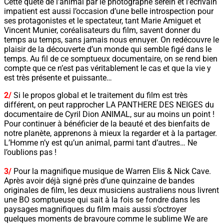
Cette quête de l’animal par le photographe serein et l’écrivain
impatient est aussi l’occasion d’une belle introspection pour
ses protagonistes et le spectateur, tant Marie Amiguet et
Vincent Munier, coréalisateurs du film, savent donner du
temps au temps, sans jamais nous ennuyer. On redécouvre le
plaisir de la découverte d’un monde qui semble figé dans le
temps. Au fil de ce somptueux documentaire, on se rend bien
compte que ce n’est pas véritablement le cas et que la vie y
est très présente et puissante…
2/
Si le propos global et le traitement du film est très
différent, on peut rapprocher LA PANTHERE DES NEIGES du
documentaire de Cyril Dion ANIMAL, sur au moins un point !
Pour continuer à bénéficier de la beauté et des bienfaits de
notre planète, apprenons à mieux la regarder et à la partager.
L’Homme n’y est qu’un animal, parmi tant d’autres… Ne
l’oublions pas !
3/
Pour la magnifique musique de Warren Elis & Nick Cave.
Après avoir déjà signé près d’une quinzaine de bandes
originales de film, les deux musiciens australiens nous livrent
une BO somptueuse qui sait à la fois se fondre dans les
paysages magnifiques du film mais aussi s’octroyer
quelques moments de bravoure comme le sublime We are