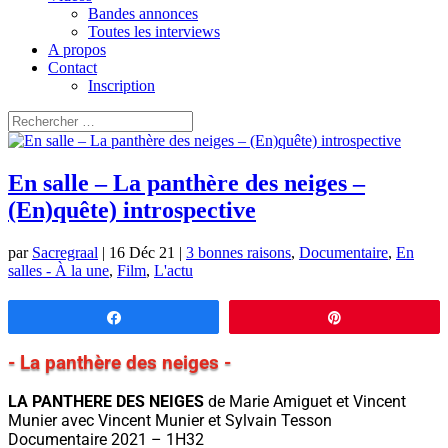
Bandes annonces
Toutes les interviews
A propos
Contact
Inscription
En salle – La panthère des neiges –
(En)quête) introspective
par
Sacregraal
|
16 Déc 21
|
3 bonnes raisons
,
Documentaire
,
En
salles - À la une
,
Film
,
L'actu
Partagez
Épingle
- La panthère des neiges -
LA PANTHERE DES NEIGES
de Marie Amiguet et Vincent
Munier avec Vincent Munier et Sylvain Tesson
Documentaire 2021 – 1H32