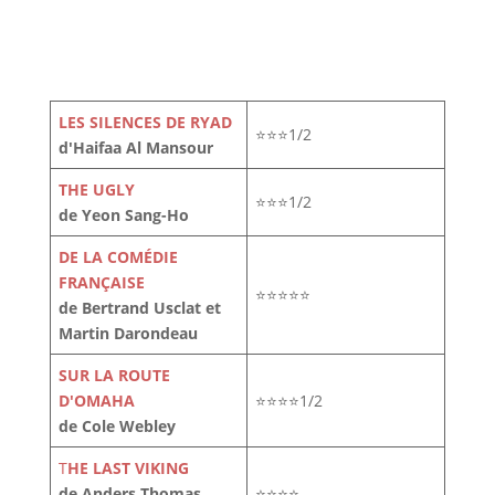
LES SILENCES DE RYAD
⭐⭐⭐1/2
d'Haifaa Al Mansour
THE UGLY
⭐⭐⭐1/2
de Yeon Sang-Ho
DE LA COMÉDIE
FRANÇAISE
⭐⭐⭐⭐⭐
de Bertrand Usclat et
Martin Darondeau
SUR LA ROUTE
D'OMAHA
⭐⭐⭐⭐1/2
de Cole Webley
T
HE LAST VIKING
de Anders Thomas
⭐⭐⭐⭐