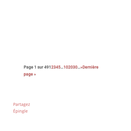
Découvrez le palmarès complet de
l’édition 2026 des Paris Film
Critics Awards qui se sont déroulés
le dimanche 8 février à Paris.
Page 1 sur 49
1
2
3
4
5
…
10
20
30
…
»
Dernière
page »
Partagez
Épingle