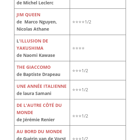
de Michel Leclerc
JIM QUEEN
de Marco Nguyen,
⭐⭐⭐⭐1/2
Nicolas Athane
L
'ILLUSION DE
YAKUSHIMA
⭐⭐⭐⭐
de Naomi Kawase
THE GIACCOMO
⭐⭐⭐1/2
de Baptiste Drapeau
UNE ANNÉE ITALIENNE
⭐⭐⭐1/2
de laura Samani
DE L'AUTRE CÔTÉ DU
MONDE
⭐⭐⭐1/2
de Jérémie Renier
AU BORD DU MONDE
de Guérin van de Vorst
⭐⭐⭐1/2