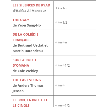
LES SILENCES DE RYAD
⭐⭐⭐1/2
d'Haifaa Al Mansour
THE UGLY
⭐⭐⭐1/2
de Yeon Sang-Ho
DE LA COMÉDIE
FRANÇAISE
⭐⭐⭐⭐⭐
de Bertrand Usclat et
Martin Darondeau
SUR LA ROUTE
D'OMAHA
⭐⭐⭐⭐1/2
de Cole Webley
T
HE LAST VIKING
de Anders Thomas
⭐⭐⭐⭐
Jensen
LE BON, LA BRUTE ET
LE CINGLÉ
⭐⭐⭐⭐1/2