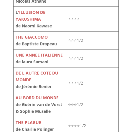
Nicolas Athane
L
'ILLUSION DE
YAKUSHIMA
⭐⭐⭐⭐
de Naomi Kawase
THE GIACCOMO
⭐⭐⭐1/2
de Baptiste Drapeau
UNE ANNÉE ITALIENNE
⭐⭐⭐1/2
de laura Samani
DE L'AUTRE CÔTÉ DU
MONDE
⭐⭐⭐1/2
de Jérémie Renier
AU BORD DU MONDE
de Guérin van de Vorst
⭐⭐⭐1/2
& Sophie Muselle
THE PLAGUE
⭐⭐⭐⭐1/2
de Charlie Polinger