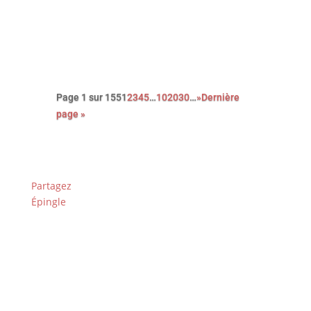
bienveillance et la singularité des
êtres …
Page 1 sur 155
1
2
3
4
5
…
10
20
30
…
»
Dernière
page »
Partagez
Épingle