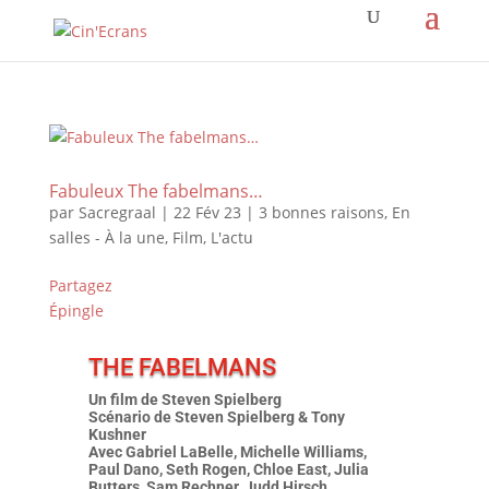
Fabuleux The fabelmans…
par
Sacregraal
|
22 Fév 23
|
3 bonnes raisons
,
En
salles - À la une
,
Film
,
L'actu
Partagez
Épingle
THE FABELMANS
Un film de Steven Spielberg
Scénario de Steven Spielberg & Tony
Kushner
Avec Gabriel LaBelle, Michelle Williams,
Paul Dano, Seth Rogen, Chloe East, Julia
Butters, Sam Rechner, Judd Hirsch…