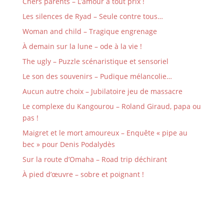
Chers parents – L’amour à tout prix !
Les silences de Ryad – Seule contre tous…
Woman and child – Tragique engrenage
À demain sur la lune – ode à la vie !
The ugly – Puzzle scénaristique et sensoriel
Le son des souvenirs – Pudique mélancolie…
Aucun autre choix – Jubilatoire jeu de massacre
Le complexe du Kangourou – Roland Giraud, papa ou
pas !
Maigret et le mort amoureux – Enquête « pipe au
bec » pour Denis Podalydès
Sur la route d’Omaha – Road trip déchirant
À pied d’œuvre – sobre et poignant !