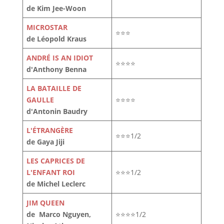
de Kim Jee-Woon
MICROSTAR
⭐⭐⭐
de Léopold Kraus
ANDRÉ IS AN IDIOT
⭐⭐⭐⭐
d'Anthony Benna
LA BATAILLE DE
GAULLE
⭐⭐⭐⭐
d'Antonin Baudry
L'ÉTRANGÈRE
⭐⭐⭐1/2
de Gaya Jiji
LES CAPRICES DE
L'ENFANT ROI
⭐⭐⭐1/2
de Michel Leclerc
JIM QUEEN
de Marco Nguyen,
⭐⭐⭐⭐1/2