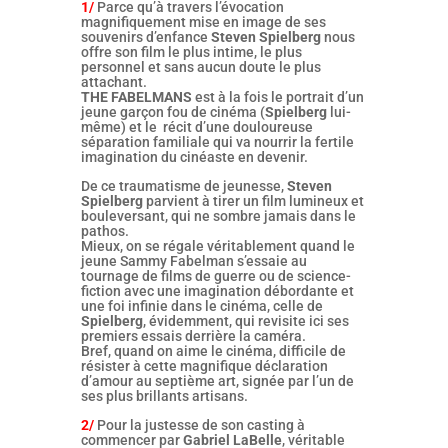
1/
Parce qu’à travers l’évocation
magnifiquement mise en image de ses
souvenirs d’enfance
Steven Spielberg
nous
offre son film le plus intime, le plus
personnel et sans aucun doute le plus
attachant.
THE FABELMANS
est à la fois le portrait d’un
jeune garçon fou de cinéma (
Spielberg
lui-
même) et le récit d’une douloureuse
séparation familiale qui va nourrir la fertile
imagination du cinéaste en devenir.
De ce traumatisme de jeunesse,
Steven
Spielberg
parvient à tirer un film lumineux et
bouleversant, qui ne sombre jamais dans le
pathos.
Mieux, on se régale véritablement quand le
jeune Sammy Fabelman s’essaie au
tournage de films de guerre ou de science-
fiction avec une imagination débordante et
une foi infinie dans le cinéma, celle de
Spielberg
, évidemment, qui revisite ici ses
premiers essais derrière la caméra.
Bref, quand on aime le cinéma, difficile de
résister à cette magnifique déclaration
d’amour au septième art, signée par l’un de
ses plus brillants artisans.
2/
Pour la justesse de son casting à
commencer par
Gabriel LaBelle
, véritable