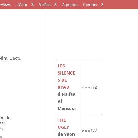
rviews
L’Actu
Vidéos
A propos
Contact
Film
,
L'actu
LES
SILENCE
S DE
RYAD
⭐⭐⭐1/2
d'Haifaa
Al
Mansour
ord de
THE
esse
UGLY
s,
⭐⭐⭐1/2
de Yeon
de