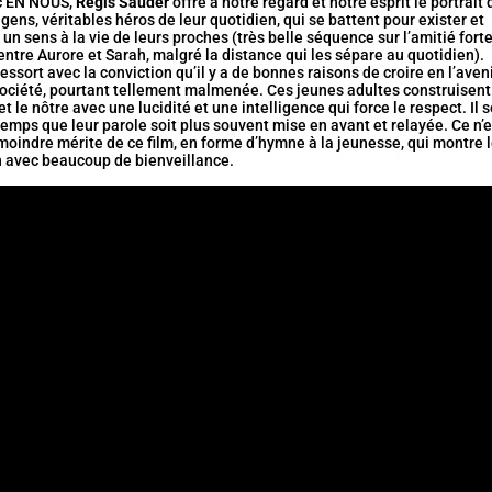
 EN NOUS,
Régis Sauder
offre à notre regard et notre esprit le portrait 
gens, véritables héros de leur quotidien, qui se battent pour exister et
un sens à la vie de leurs proches (très belle séquence sur l’amitié forte
entre Aurore et Sarah, malgré la distance qui les sépare au quotidien).
essort avec la conviction qu’il y a de bonnes raisons de croire en l’aven
société, pourtant tellement malmenée. Ces jeunes adultes construisent
et le nôtre avec une lucidité et une intelligence qui force le respect. Il s
emps que leur parole soit plus souvent mise en avant et relayée. Ce n’e
moindre mérite de ce film, en forme d’hymne à la jeunesse, qui montre 
 avec beaucoup de bienveillance.