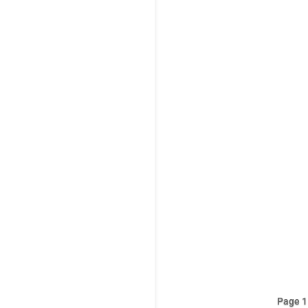
Éno
ne 
et 
Pép
Page 1