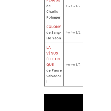
PLAGUE
de
⭐⭐⭐⭐1/2
Charlie
Polinger
COLONY
de Sang-
⭐⭐⭐⭐1/2
Ho Yeon
LA
VÉNUS
ÉLECTRI
QUE
⭐⭐⭐⭐1/2
de Pierre
Salvador
i