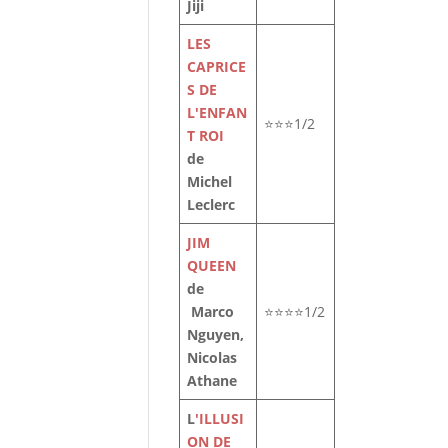
Jiji
LES
i
CAPRICE
S DE
e
L'ENFAN
⭐⭐⭐1/2
T ROI
de
Michel
Leclerc
JIM
QUEEN
de
Marco
⭐⭐⭐⭐1/2
Nguyen,
Nicolas
n
Athane
la
L
'ILLUSI
ON DE