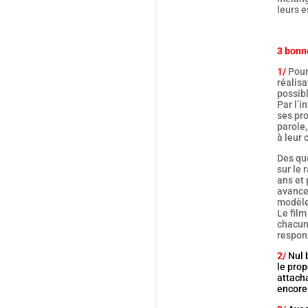
leurs e
3 bonne
1/
Pour
réalisa
possib
Par l’i
ses pro
parole,
à leur
Des qu
sur le 
ans et 
avance
modèle
Le fil
chacun.
respon
2/
Nul 
le pro
attacha
encore 