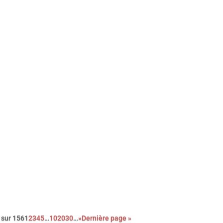
rme coup de cœur pour ce premier film sobre et bouleversant qu
cède jamais aux sirènes du mélo grâce à sa mise en scène épur
à la performance magistrale de ses trois interprètes principaux.
ite !
 sur 156
1
2
3
4
5
…
10
20
30
…
»
Dernière page »