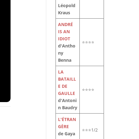
Léopold
Kraus
ANDRÉ
IS AN
IDIOT
⭐⭐⭐⭐
d'Antho
ny
Benna
LA
BATAILL
E DE
⭐⭐⭐⭐
GAULLE
d'Antoni
n Baudry
L'ÉTRAN
GÈRE
⭐⭐⭐1/2
de Gaya