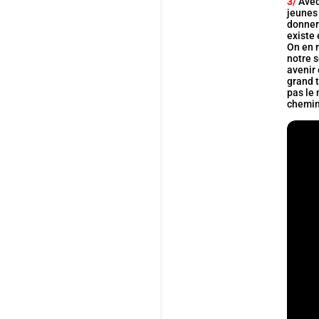
3/
Avec
jeunes 
donner 
existe 
On en r
notre 
avenir 
grand t
pas le 
chemin