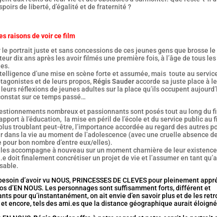
spoirs de liberté, d’égalité et de fraternité ?
s raisons de voir ce film
 le portrait juste et sans concessions de ces jeunes gens que brosse le
teur dix ans après les avoir filmés une première fois, à l’âge de tous les
les.
ntelligence d’une mise en scène forte et assumée, mais toute au servic
tagonistes et de leurs propos,
Régis Sauder
accorde sa juste place à l
 leurs réflexions de jeunes adultes sur la place qu’ils occupent aujourd’
 constat sur ce temps passé…
estionnements nombreux et passionnants sont posés tout au long du f
rapport à l’éducation, la mise en péril de l’école et du service public au f
plus troublant peut-être, l’importance accordée au regard des autres p
r dans la vie au moment de l’adolescence (avec une cruelle absence d
 pour bon nombre d’entre eux/elles).
m les accompagne à nouveau sur un moment charnière de leur existence
e doit finalement concrétiser un projet de vie et l’assumer en tant qu’
sable.
besoin d’avoir vu NOUS, PRINCESSES DE CLEVES pour pleinement appré
pos d’EN NOUS. Les personnages sont suffisamment forts, différent et
nts pour qu’instantanément, on ait envie d’en savoir plus et de les ret
et encore, tels des ami.es que la distance géographique aurait éloign