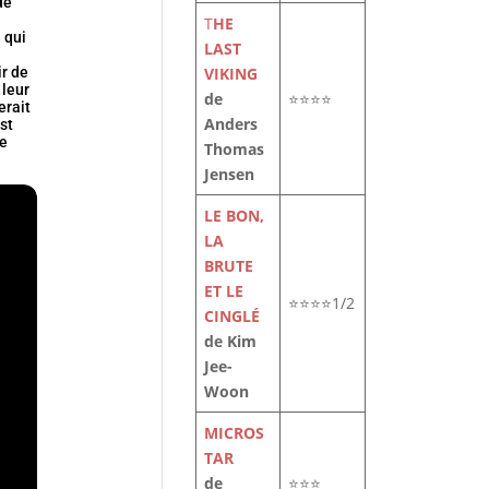
de
T
HE
 qui
LAST
VIKING
ir de
 leur
de
⭐⭐⭐⭐
erait
Anders
st
le
Thomas
Jensen
LE BON,
LA
BRUTE
ET LE
⭐⭐⭐⭐1/2
CINGLÉ
de Kim
Jee-
Woon
MICROS
TAR
de
⭐⭐⭐