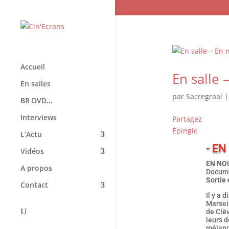
Accueil
En salle 
En salles
par
Sacregraal
BR DVD…
Interviews
Partagez
Épingle
L’Actu
- EN
Vidéos
EN NOU
A propos
Docume
Sortie 
Contact
Il y a 
Marseil
de Clèv
leurs d
mélange