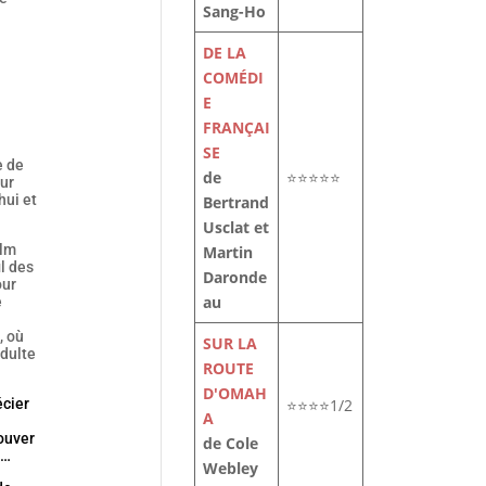
Sang-Ho
DE LA
COMÉDI
E
FRANÇAI
SE
e de
de
⭐⭐⭐⭐⭐
eur
hui et
Bertrand
Usclat et
ilm
Martin
il des
Daronde
our
au
e
, où
SUR LA
adulte
ROUTE
D'OMAH
⭐⭐⭐⭐1/2
cier
A
rouver
de Cole
é…
Webley