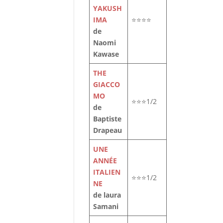
YAKUSH
IMA
⭐⭐⭐⭐
de
Naomi
Kawase
THE
GIACCO
MO
⭐⭐⭐1/2
de
Baptiste
i
Drapeau
ée
UNE
ANNÉE
ITALIEN
⭐⭐⭐1/2
NE
de laura
Samani