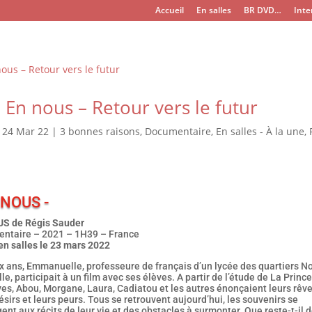
Accueil
En salles
BR DVD…
Inte
– En nous – Retour vers le futur
|
24 Mar 22
|
3 bonnes raisons
,
Documentaire
,
En salles - À la une
,
 NOUS -
S de Régis Sauder
ntaire – 2021 – 1H39 – France
en salles le 23 mars 2022
dix ans, Emmanuelle, professeure de français d’un lycée des quartiers N
le, participait à un film avec ses élèves. A partir de l’étude de La Princ
es, Abou, Morgane, Laura, Cadiatou et les autres énonçaient leurs rêve
ésirs et leurs peurs. Tous se retrouvent aujourd’hui, les souvenirs se
nt aux récits de leur vie et des obstacles à surmonter. Que reste-t-il 