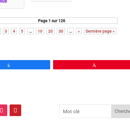
plus
Page 1 sur 126
3
4
5
…
10
20
30
…
»
Dernière page »
Partagez
Épingle