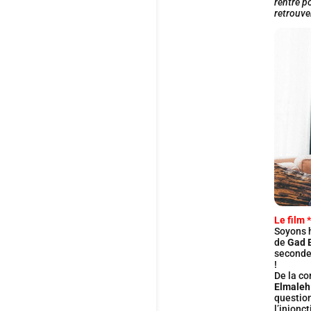
rentré p
retrouver
Le film *
Soyons 
de
Gad 
seconde 
!
De la co
Elmaleh
question
l’injonc