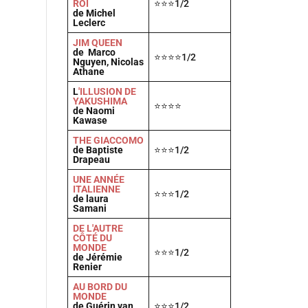
ROI
⭐⭐⭐1/2
de Michel
Leclerc
JIM QUEEN
de Marco
⭐⭐⭐⭐1/2
Nguyen, Nicolas
Athane
L
'ILLUSION DE
YAKUSHIMA
⭐⭐⭐⭐
de Naomi
Kawase
THE GIACCOMO
de Baptiste
⭐⭐⭐1/2
Drapeau
UNE ANNÉE
ITALIENNE
⭐⭐⭐1/2
de laura
Samani
DE L'AUTRE
CÔTÉ DU
MONDE
⭐⭐⭐1/2
de Jérémie
Renier
AU BORD DU
MONDE
de Guérin van
⭐⭐⭐1/2