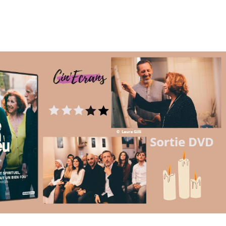
Accueil
En salles
BR DVD…
Interviews
L’