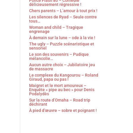
Police Flash 80 – Comédie
délicieusement régressive !
Chers parents – L’amour à tout prix !
Les silences de Ryad – Seule contre
tous…
Woman and child – Tragique
engrenage
À demain sur la lune – ode à la vie !
The ugly – Puzzle scénaristique et
sensoriel
Le son des souvenirs – Pudique
mélancolie…
Aucun autre choix – Jubilatoire jeu
de massacre
Le complexe du Kangourou – Roland
Giraud, papa ou pas !
Maigret et le mort amoureux –
Enquête « pipe au bec » pour Denis
Podalydès
Sur la route d’Omaha – Road trip
déchirant
À pied d’œuvre – sobre et poignant !