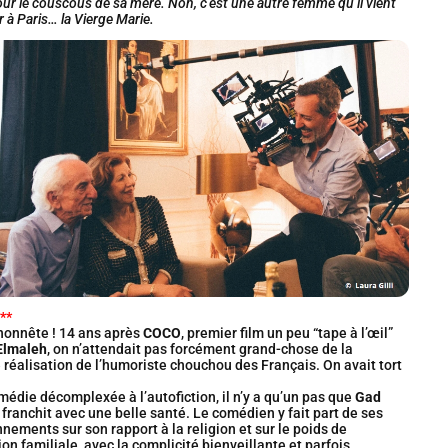
our le couscous de sa mère. Non, c’est une autre femme qu’il vient
 à Paris… la Vierge Marie.
**
honnête ! 14 ans après
COCO
, premier film un peu “tape à l’œil”
Elmaleh
, on n’attendait pas forcément grand-chose de la
réalisation de l’humoriste chouchou des Français. On avait tort
médie décomplexée à l’autofiction, il n’y a qu’un pas que
Gad
franchit avec une belle santé. Le comédien y fait part de ses
nements sur son rapport à la religion et sur le poids de
tion familiale, avec la complicité bienveillante et parfois