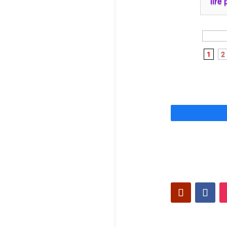
lire 
1
2