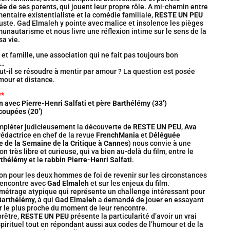
e de ses parents, qui jouent leur propre rôle. A mi-chemin entre
entaire existentialiste et la comédie familiale,
RESTE UN PEU
uste. Gad Elmaleh y pointe avec malice et insolence les pièges
nautarisme et nous livre une réflexion intime sur le sens de la
sa vie.
 et famille, une association qui ne fait pas toujours bon
…
aut-il se résoudre à mentir par amour ? La question est posée
our et distance.
**
n avec Pierre-Henri Salfati et père Barthélémy (33’)
coupées (20’)
mpléter judicieusement la découverte de
RESTE UN PEU
,
Ava
rédactrice en chef de la revue
FrenchMania
et D
éléguée
 de la Semaine de la Critique à Cannes
) nous convie à une
on très libre et curieuse, qui va bien au-delà du film, entre le
rthélémy
et le
rabbin Pierre-Henri Salfati
.
on pour les deux hommes de foi de revenir sur les circonstances
rencontre avec
Gad Elmaleh
et sur les enjeux du film.
métrage atypique qui représente un challenge intéressant pour
Barthélémy,
à qui
Gad Elmaleh
a demandé de jouer en essayant
r le plus proche du moment de leur rencontre.
prêtre,
RESTE UN PEU
présente la particularité d’avoir un vrai
spirituel tout en répondant aussi aux codes de l’humour et de la