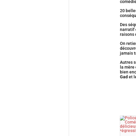
comédie
20 belle
conséqu
Des séqu
narratif
raisons 
On retie
découvre
jamais t
Autres s
la mère
bien enc
Gad
et 