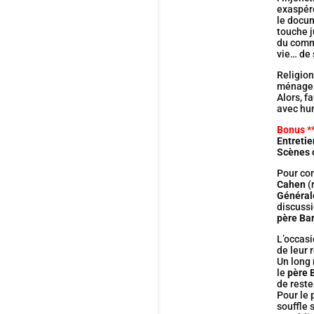
exaspéré
le docum
touche j
du commu
vie… de 
Religion
ménage
Alors, f
avec hum
Bonus *
Entretie
Scènes 
Pour co
Cahen
(
Générale
discussi
père Ba
L’occasi
de leur 
Un long 
le
père 
de reste
Pour le 
souffle 