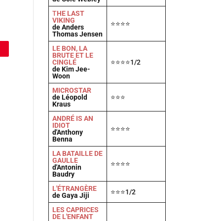
T
HE LAST
VIKING
⭐⭐⭐⭐
de Anders
Thomas Jensen
LE BON, LA
BRUTE ET LE
CINGLÉ
⭐⭐⭐⭐1/2
de Kim Jee-
Woon
MICROSTAR
de Léopold
⭐⭐⭐
Kraus
ANDRÉ IS AN
IDIOT
⭐⭐⭐⭐
d'Anthony
Benna
LA BATAILLE DE
GAULLE
⭐⭐⭐⭐
d'Antonin
Baudry
L'ÉTRANGÈRE
⭐⭐⭐1/2
de Gaya Jiji
LES CAPRICES
DE L'ENFANT