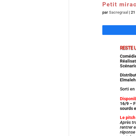
Petit mira
par
Sacregraal
|
21
RESTE 
Comédie
Réalisat
Scénari
Distribu
Elmale
Sorti en
Disponi
16/9 – F
sourds 
Le pitch
Après tr
rentrer e
réponse o