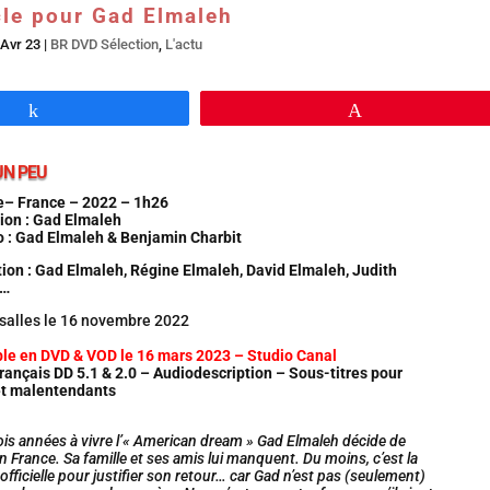
cle pour Gad Elmaleh
 Avr 23
|
BR DVD Sélection
,
L'actu
Partagez
Épingle
UN PEU
– France – 2022 – 1h26
ion : Gad Elmaleh
o : Gad Elmaleh & Benjamin Charbit
tion : Gad Elmaleh, Régine Elmaleh, David Elmaleh, Judith
h…
 salles le 16 novembre 2022
ble en DVD & VOD le 16 mars 2023 – Studio Canal
rançais DD 5.1 & 2.0 – Audiodescription – Sous-titres pour
et malentendants
ois années à vivre l’« American dream » Gad Elmaleh décide de
n France. Sa famille et ses amis lui manquent. Du moins, c’est la
fficielle pour justifier son retour… car Gad n’est pas (seulement)