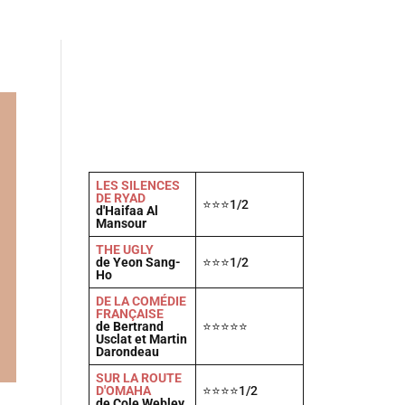
Actu
Vidéos
A propos
Contact
LES SILENCES
DE RYAD
⭐⭐⭐1/2
d'Haifaa Al
Mansour
THE UGLY
de Yeon Sang-
⭐⭐⭐1/2
Ho
DE LA COMÉDIE
FRANÇAISE
de Bertrand
⭐⭐⭐⭐⭐
Usclat et Martin
Darondeau
SUR LA ROUTE
D'OMAHA
⭐⭐⭐⭐1/2
de Cole Webley