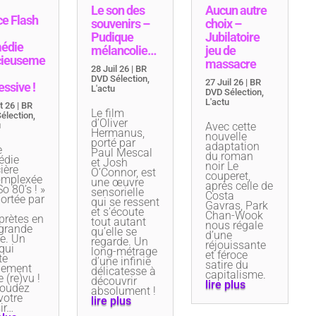
Le son des
Aucun autre
ce Flash
souvenirs –
choix –
Pudique
Jubilatoire
édie
mélancolie…
jeu de
cieuseme
massacre
28 Juil 26
|
BR
DVD Sélection
,
27 Juil 26
|
BR
essive !
L'actu
DVD Sélection
,
L'actu
t 26
|
BR
Le film
élection
,
d’Oliver
u
Avec cette
Hermanus,
nouvelle
porté par
adaptation
e
Paul Mescal
du roman
édie
et Josh
noir Le
ière
O’Connor, est
couperet,
omplexée
une œuvre
après celle de
So 80’s ! »
sensorielle
Costa
portée par
qui se ressent
Gavras, Park
et s’écoute
Chan-Wook
rprètes en
tout autant
nous régale
 grande
qu’elle se
d’une
e. Un
regarde. Un
réjouissante
qui
long-métrage
et féroce
te
d’une infinie
satire du
nement
délicatesse à
capitalisme.
e (re)vu !
découvrir
lire plus
oudez
absolument !
votre
lire plus
ir…