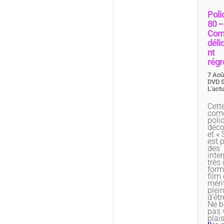
Poli
80 –
Com
déli
nt
régr
7 Aoû
DVD S
L'act
Cett
com
polic
déc
et « 
est 
des
inte
très
form
film 
méri
plei
d’êtr
Ne b
pas 
plais