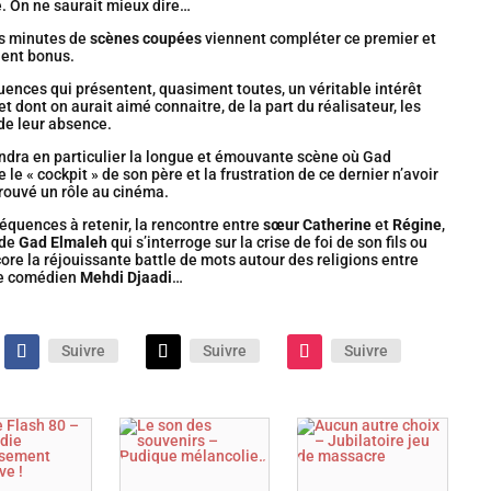
. On ne saurait mieux dire…
s minutes de
scènes coupées
viennent compléter ce premier et
ent bonus.
ences qui présentent, quasiment toutes, un véritable intérêt
 et dont on aurait aimé connaitre, de la part du réalisateur, les
de leur absence.
ndra en particulier la longue et émouvante scène où Gad
 le « cockpit » de son père et la frustration de ce dernier n’avoir
rouvé un rôle au cinéma.
équences à retenir, la rencontre entre
sœur Catherine
et
Régine
,
 de
Gad Elmaleh
qui s’interroge sur la crise de foi de son fils ou
ore la réjouissante battle de mots autour des religions entre
le comédien
Mehdi Djaadi
…
Suivre
Suivre
Suivre