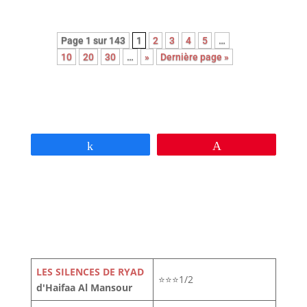
Page 1 sur 143
1
2
3
4
5
…
10
20
30
…
»
Dernière page »
Partagez
Épingle
LES SILENCES DE RYAD
⭐⭐⭐1/2
d'Haifaa Al Mansour