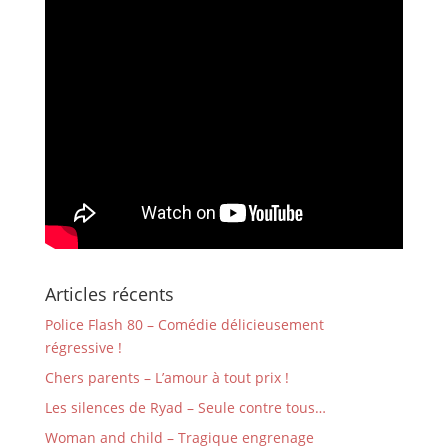
Articles récents
Police Flash 80 – Comédie délicieusement
régressive !
Chers parents – L’amour à tout prix !
Les silences de Ryad – Seule contre tous…
Woman and child – Tragique engrenage