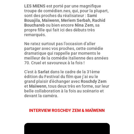
LES MIENS
est porté par une magnifique
troupe de comédien.nes, qui, pour la plupart,
sont des proches du réalisateur :
Sami
Bouajila
,
Maïwenn
,
Meriem Serbah
,
Rachid
Bouchareb
ou bien encore
Nina Zem
, sa
propre fille qui fait ici des débuts très
remarqués.
Ne ratez surtout pas l’occasion d’aller
partager avec vos proches, cette comédie
dramatique qui rappelle par moments le
meilleur de la comédie italienne des années
70. Cruel et savoureux à la fois !
C’est à
Sarlat
dans le cadre de la 31ème
édition du Festival du film que j’ai eu le
grand plaisir d’échanger avec
Roschdy Zem
et
Maïwenn
, tous deux très en forme, sur leur
belle collaboration à la fois au scénario et
devant la caméra.
INTERVIEW ROSCHDY ZEM & MAÏWENN