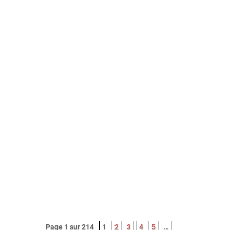
Avec cette nouvelle adaptation du
roman noir Le couperet, après celle
de Costa Gavras, Park Chan-Wook
nous régale d’une réjouissante et
féroce satire du capitalisme.
Page 1 sur 214
1
2
3
4
5
…