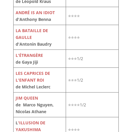
de Léopold Kraus
ANDRÉ IS AN IDIOT
⭐⭐⭐⭐
d'Anthony Benna
LA BATAILLE DE
GAULLE
⭐⭐⭐⭐
d'Antonin Baudry
L'ÉTRANGÈRE
⭐⭐⭐1/2
de Gaya Jiji
LES CAPRICES DE
L'ENFANT ROI
⭐⭐⭐1/2
de Michel Leclerc
JIM QUEEN
de Marco Nguyen,
⭐⭐⭐⭐1/2
Nicolas Athane
L
'ILLUSION DE
YAKUSHIMA
⭐⭐⭐⭐