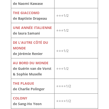
de Naomi Kawase
THE GIACCOMO
⭐⭐⭐1/2
de Baptiste Drapeau
UNE ANNÉE ITALIENNE
⭐⭐⭐1/2
de laura Samani
DE L'AUTRE CÔTÉ DU
MONDE
⭐⭐⭐1/2
de Jérémie Renier
AU BORD DU MONDE
de Guérin van de Vorst
⭐⭐⭐1/2
& Sophie Muselle
THE PLAGUE
⭐⭐⭐⭐1/2
de Charlie Polinger
COLONY
⭐⭐⭐⭐1/2
de Sang-Ho Yeon