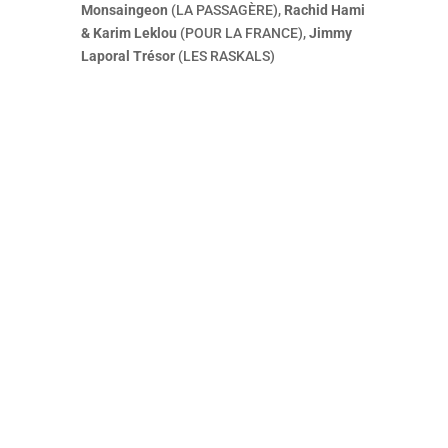
Monsaingeon
(LA PASSAGÈRE),
Rachid Hami
& Karim Leklou
(POUR LA FRANCE),
Jimmy
Laporal Trésor
(LES RASKALS)
C’est une vague de 13 films cannois
qui va déferler, le temps d’un week-
end, du 22 au 24 mai, dans les salles
Pathé de 10 villes françaises, sans
oublier d’autres événements