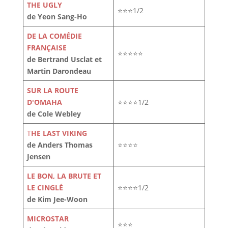
THE UGLY
⭐⭐⭐1/2
de Yeon Sang-Ho
DE LA COMÉDIE
FRANÇAISE
⭐⭐⭐⭐⭐
de Bertrand Usclat et
Martin Darondeau
SUR LA ROUTE
D'OMAHA
⭐⭐⭐⭐1/2
de Cole Webley
T
HE LAST VIKING
de Anders Thomas
⭐⭐⭐⭐
Jensen
LE BON, LA BRUTE ET
LE CINGLÉ
⭐⭐⭐⭐1/2
de Kim Jee-Woon
MICROSTAR
⭐⭐⭐