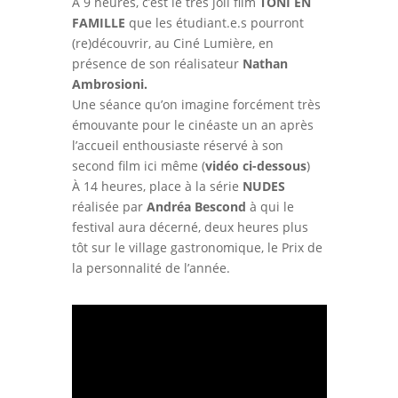
À 9 heures, c’est le très joli film
TONI EN
FAMILLE
que les étudiant.e.s pourront
(re)découvrir, au Ciné Lumière, en
présence de son réalisateur
Nathan
Ambrosioni.
Une séance qu’on imagine forcément très
émouvante pour le cinéaste un an après
l’accueil enthousiaste réservé à son
second film ici même (
vidéo ci-dessous
)
À 14 heures, place à la série
NUDES
réalisée par
Andréa Bescond
à qui le
festival aura décerné, deux heures plus
tôt sur le village gastronomique, le Prix de
la personnalité de l’année.