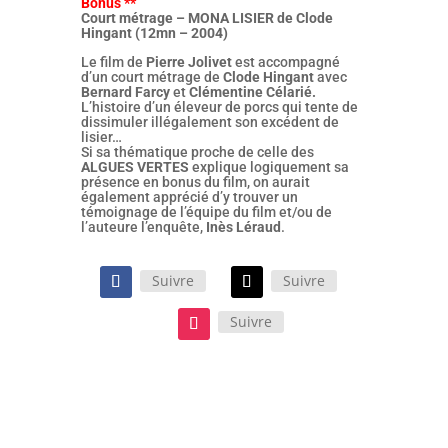
Bonus
**
Court métrage – MONA LISIER de Clode
Hingant (12mn – 2004)
Le film de
Pierre Jolivet
est accompagné
d’un court métrage de
Clode Hingant
avec
Bernard Farcy
et
Clémentine Célarié.
L’histoire d’un éleveur de porcs qui tente de
dissimuler illégalement son excédent de
lisier…
Si sa thématique proche de celle des
ALGUES VERTES
explique logiquement sa
présence en bonus du film, on aurait
également apprécié d’y trouver un
témoignage de l’équipe du film et/ou de
l’auteure l’enquête,
Inès Léraud
.
Suivre
Suivre
Suivre