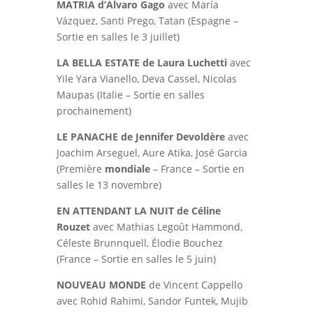
MATRIA d’Alvaro Gago
avec María
Vázquez, Santi Prego, Tatan (Espagne –
Sortie en salles le 3 juillet)
LA BELLA ESTATE de Laura Luchetti
avec
Yile Yara Vianello, Deva Cassel, Nicolas
Maupas (Italie – Sortie en salles
prochainement)
LE PANACHE de Jennifer Devoldère
avec
Joachim Arseguel, Aure Atika, José Garcia
(Première
mondiale
– France – Sortie en
salles le 13 novembre)
EN ATTENDANT LA NUIT de Céline
Rouzet
avec Mathias Legoût Hammond,
Céleste Brunnquell, Élodie Bouchez
(France – Sortie en salles le 5 juin)
NOUVEAU MONDE
de Vincent Cappello
avec Rohid Rahimi, Sandor Funtek, Mujib