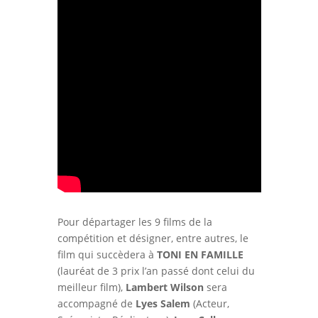
Pour départager les 9 films de la
compétition et désigner, entre autres, le
film qui succèdera à
TONI EN FAMILLE
(lauréat de 3 prix l’an passé dont celui du
meilleur film),
Lambert Wilson
sera
accompagné de
Lyes Salem
(Acteur,