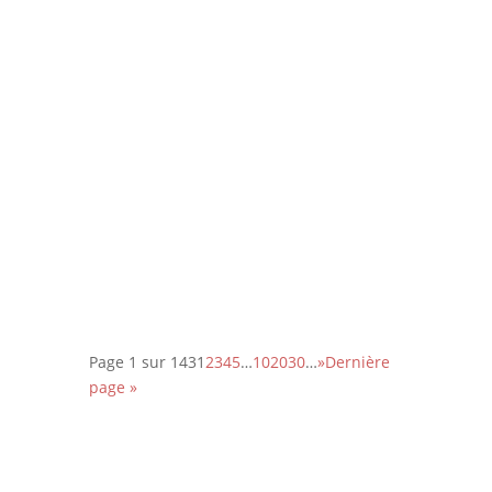
Retrouvez ici la critique du film de
Patrice leconte avec Jean Rochefort
et Johnny Halliday.
Un article publié en octobre 2002
sur le site mcinema.com
Page 1 sur 143
1
2
3
4
5
…
10
20
30
…
»
Dernière
page »