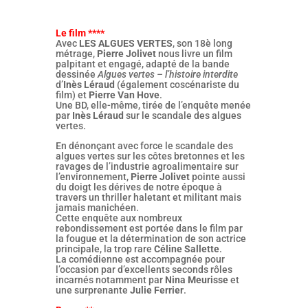
Le film ****
Avec
LES ALGUES VERTES
, son 18è long
métrage,
Pierre Jolivet
nous livre un film
palpitant et engagé, adapté de la bande
dessinée
Algues vertes – l’histoire interdite
d’
Inès Léraud
(également coscénariste du
film) et
Pierre Van Hove
.
Une BD, elle-même, tirée de l’enquête menée
par
Inès Léraud
sur le scandale des algues
vertes.
En dénonçant avec force le scandale des
algues vertes sur les côtes bretonnes et les
ravages de l’industrie agroalimentaire sur
l’environnement,
Pierre Jolivet
pointe aussi
du doigt les dérives de notre époque à
travers un thriller haletant et militant mais
jamais manichéen.
Cette enquête aux nombreux
rebondissement est portée dans le film par
la fougue et la détermination de son actrice
principale, la trop rare
Céline Sallette
.
La comédienne est accompagnée pour
l’occasion par d’excellents seconds rôles
incarnés notamment par
Nina Meurisse
et
une surprenante
Julie Ferrier
.