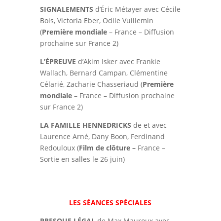
SIGNALEMENTS
d’Éric Métayer avec Cécile
Bois, Victoria Eber, Odile Vuillemin
(
Première mondiale
– France – Diffusion
prochaine sur France 2)
L’ÉPREUVE
d’Akim Isker avec Frankie
Wallach, Bernard Campan, Clémentine
Célarié, Zacharie Chasseriaud (
Première
mondiale
– France – Diffusion prochaine
sur France 2)
LA FAMILLE HENNEDRICKS
de et avec
Laurence Arné, Dany Boon, Ferdinand
Redouloux (
Film de clôture –
France –
Sortie en salles le 26 juin)
LES SÉANCES SPÉCIALES
PRESQUE LÉGAL
de Max Mauroux avec