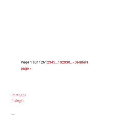
Avec cette nouvelle adaptation du
roman noir Le couperet, après celle
de Costa Gavras, Park Chan-Wook
nous régale d’une réjouissante et
féroce satire du capitalisme.
Page 1 sur 126
1
2
3
4
5
…
10
20
30
…
»
Dernière
page »
Partagez
Épingle