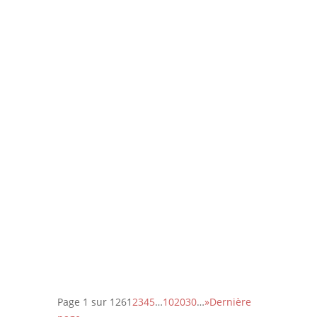
Avec cette nouvelle adaptation du
roman noir Le couperet, après celle
de Costa Gavras, Park Chan-Wook
nous régale d’une réjouissante et
féroce satire du capitalisme.
Page 1 sur 126
1
2
3
4
5
…
10
20
30
…
»
Dernière