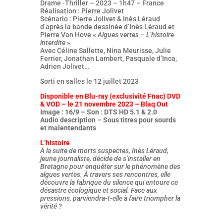
Drame -Thriller – 2023 – 1h47 – France
Réalisation : Pierre Jolivet
Scénario : Pierre Jolivet & Inès Léraud
d’après la bande dessinée d’Inès Léraud et
Pierre Van Hove «
Algues vertes – L’histoire
interdite
»
Avec Céline Sallette, Nina Meurisse, Julie
Ferrier, Jonathan Lambert, Pasquale d’Inca,
Adrien Jolivet…
Sorti en salles le 12 juillet 2023
Disponible en Blu-ray (exclusivité Fnac) DVD
& VOD – le 21 novembre 2023 – Blaq Out
Image : 16/9 – Son : DTS HD 5.1 & 2.0
Audio description – Sous titres pour sourds
et malentendants
L’histoire
À la suite de morts suspectes, Inès Léraud,
jeune journaliste, décide de s’installer en
Bretagne pour enquêter sur le phénomène des
algues vertes. À travers ses rencontres, elle
découvre la fabrique du silence qui entoure ce
désastre écologique et social. Face aux
pressions, parviendra-t-elle à faire triompher la
vérité ?