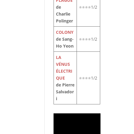
PLAGUE
de
⭐⭐⭐⭐1/2
Charlie
Polinger
COLONY
de Sang-
⭐⭐⭐⭐1/2
Ho Yeon
LA
VÉNUS
ÉLECTRI
QUE
⭐⭐⭐⭐1/2
de Pierre
Salvador
i