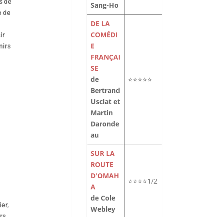
s de
Sang-Ho
e de
DE LA
COMÉDI
ir
E
nirs
FRANÇAI
SE
de
⭐⭐⭐⭐⭐
Bertrand
Usclat et
Martin
Daronde
au
SUR LA
ROUTE
D'OMAH
⭐⭐⭐⭐1/2
A
de Cole
er,
Webley
rs