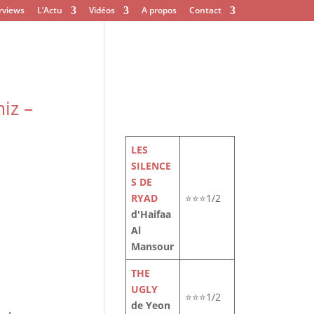
rviews
L’Actu
Vidéos
A propos
Contact
iz –
LES
SILENCE
S DE
RYAD
⭐⭐⭐1/2
d'Haifaa
Al
Mansour
THE
UGLY
⭐⭐⭐1/2
de Yeon