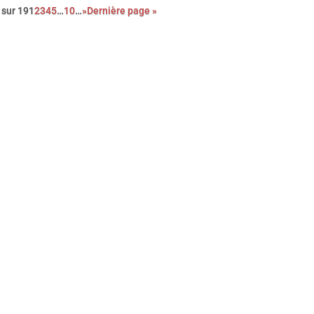
 sur 19
1
2
3
4
5
…
10
…
»
Dernière page »