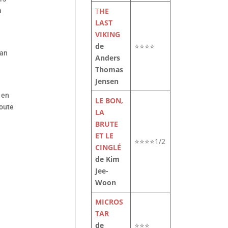
T
HE
n
LAST
VIKING
de
⭐⭐⭐⭐
ian
Anders
Thomas
Jensen
 en
LE BON,
doute
LA
BRUTE
ET LE
⭐⭐⭐⭐1/2
CINGLÉ
de Kim
Jee-
Woon
MICROS
TAR
de
⭐⭐⭐