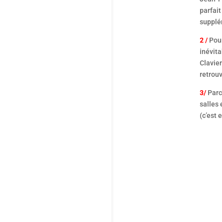
parfait
supplé
2 /
Pour
inévit
Clavier
retrouv
3/
Parc
salles 
(c’est 
Avec