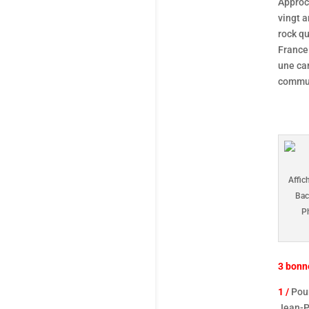
Approc
vingt a
rock qu
France 
une car
commun
Affic
Bac
P
3 bonne
1 /
Pour
Jean-Pi