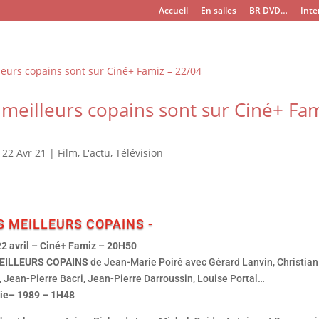
Accueil
En salles
BR DVD…
Inte
 meilleurs copains sont sur Ciné+ Fam
|
22 Avr 21
|
Film
,
L'actu
,
Télévision
S MEILLEURS COPAINS -
22 avril – Ciné+ Famiz – 20H50
EILLEURS COPAINS
de Jean-Marie Poiré avec Gérard Lanvin, Christian
, Jean-Pierre Bacri, Jean-Pierre Darroussin, Louise Portal…
e– 1989 – 1H48