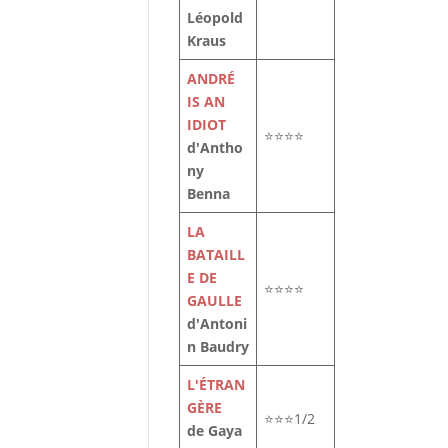
Léopold
Kraus
ANDRÉ
IS AN
IDIOT
⭐⭐⭐⭐
d'Antho
ny
Benna
LA
BATAILL
E DE
⭐⭐⭐⭐
GAULLE
d'Antoni
n Baudry
.
L'ÉTRAN
GÈRE
⭐⭐⭐1/2
de Gaya