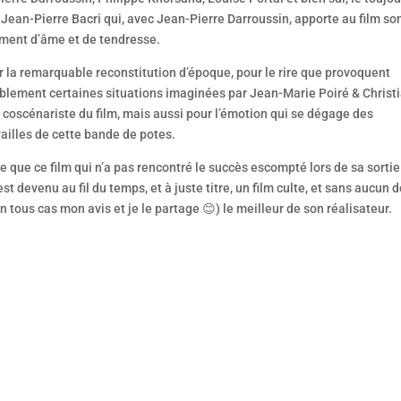
 Jean-Pierre Bacri qui, avec Jean-Pierre Darroussin, apporte au film so
ment d’âme et de tendresse.
 la remarquable reconstitution d’époque, pour le rire que provoquent
ablement certaines situations imaginées par Jean-Marie Poiré & Christ
 coscénariste du film, mais aussi pour l’émotion qui se dégage des
ailles de cette bande de potes.
e que ce film qui n’a pas rencontré le succès escompté lors de sa sortie
est devenu au fil du temps, et à juste titre, un film culte, et sans aucun 
en tous cas mon avis et je le partage 😊) le meilleur de son réalisateur.
 À la joie, réalisé pour Arte, Jérôme Bonnell signe un huis-clos