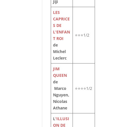
Jiji
LES
CAPRICE
S DE
L'ENFAN
⭐⭐⭐1/2
T ROI
de
Michel
Leclerc
JIM
QUEEN
ur
de
 –
Marco
⭐⭐⭐⭐1/2
Nguyen,
Nicolas
Athane
L
'ILLUSI
ON DE