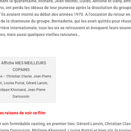
hant la quarantaine, Richard, Jean-Michel, Guido, Antoine et Dany, ami
ns, ont perdu les idéaux de leur jeunesse après la dissolution du group
’ils avaient monté au début des années 1970. A l’occasion du retour en
de la chanteuse du groupe, Bernadette, qui les avait quittés pour réuss
rière internationale, tous les six se retrouvent et évoquent leurs souve
s, mais aussi quelques vieilles rancunes…
he – Christian Clavier, Jean-Pierre
ri, Louise Portal, Gérard Lanvin,
hilippe Khorsand, Jean-Pierre
Darroussin
s raisons de voir ce film
 son formidable casting, en premier lieu: Gérard Lanvin, Christian Clavi
erre Darroussin, Philippe Khorsand, Louise Portal et bien sûr, le toujou