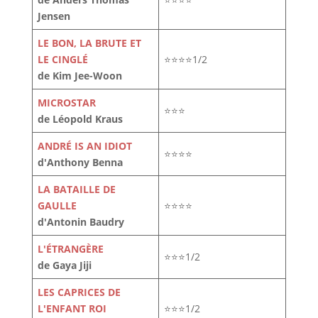
Jensen
LE BON, LA BRUTE ET
LE CINGLÉ
⭐⭐⭐⭐1/2
de Kim Jee-Woon
MICROSTAR
⭐⭐⭐
de Léopold Kraus
ANDRÉ IS AN IDIOT
⭐⭐⭐⭐
d'Anthony Benna
LA BATAILLE DE
GAULLE
⭐⭐⭐⭐
d'Antonin Baudry
L'ÉTRANGÈRE
⭐⭐⭐1/2
de Gaya Jiji
LES CAPRICES DE
L'ENFANT ROI
⭐⭐⭐1/2