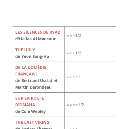
LES SILENCES DE RYAD
⭐⭐⭐1/2
d'Haifaa Al Mansour
THE UGLY
⭐⭐⭐1/2
de Yeon Sang-Ho
DE LA COMÉDIE
FRANÇAISE
⭐⭐⭐⭐⭐
de Bertrand Usclat et
Martin Darondeau
SUR LA ROUTE
D'OMAHA
⭐⭐⭐⭐1/2
de Cole Webley
T
HE LAST VIKING
de Anders Thomas
⭐⭐⭐⭐