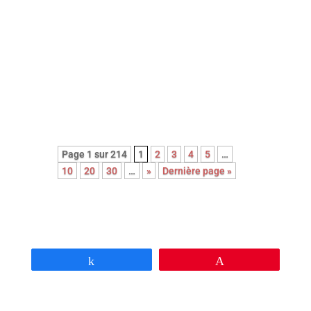
Avec cette nouvelle adaptation du
roman noir Le couperet, après celle
de Costa Gavras, Park Chan-Wook
nous régale d’une réjouissante et
féroce satire du capitalisme.
Page 1 sur 214
1
2
3
4
5
…
10
20
30
…
»
Dernière page »
Partagez
Épingle