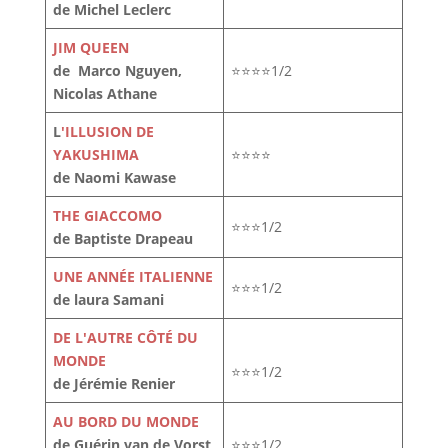
de Michel Leclerc
JIM QUEEN
de Marco Nguyen,
⭐⭐⭐⭐1/2
Nicolas Athane
L
'ILLUSION DE
YAKUSHIMA
⭐⭐⭐⭐
de Naomi Kawase
THE GIACCOMO
⭐⭐⭐1/2
de Baptiste Drapeau
UNE ANNÉE ITALIENNE
⭐⭐⭐1/2
de laura Samani
DE L'AUTRE CÔTÉ DU
MONDE
⭐⭐⭐1/2
de Jérémie Renier
AU BORD DU MONDE
de Guérin van de Vorst
⭐⭐⭐1/2