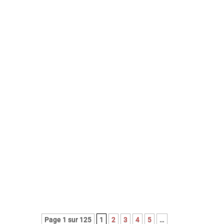
8em long-métrage de l’épatante
Valérie Donzelli, À pied d’œuvre est
une adaptation du récit
autobiographique (2023) de
Franck Courtès. L’histoire d’un
écrivain prêt à payer sa liberté au
prix fort, en cumulant les petits
boulots…
Page 1 sur 125
1
2
3
4
5
…