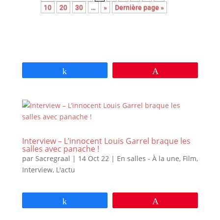
10
20
30
…
»
Dernière page »
Partagez
Épingle
Interview – L’innocent Louis Garrel braque les
salles avec panache !
par
Sacregraal
|
14 Oct 22
|
En salles - À la une
,
Film
,
Interview
,
L'actu
Partagez
Épingle