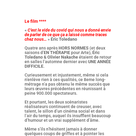
Le film ****
«
C’est le vide du covid qui nous a donné envie
de parler de ce que ça a laissé comme traces
chez nous…
» Éric Toledano
Quatre ans après
HORS NORMES
(et deux
saisons d’
EN THÉRAPIE
pour Arte),
Éric
Toledano
&
Olivier Nakache
étaient de retour
en salles l’automne dernier avec
UNE ANNÉE
DIFFICILE
.
Curieusement et injustement, même si cela
n’enlève rien à ces qualités, ce 8eme long-
métrage n’a pas obtenu le même succès que
leurs œuvres précédentes en réunissant à
peine 900.000 spectateurs.
Et pourtant, les deux scénaristes
réalisateurs continuent de creuser, avec
talent, le sillon d’un cinéma social et dans
l’air du temps, auquel ils insufflent beaucoup
d’humour et un vrai supplément d’âme.
Même s’ils n’hésitent jamais à donner
quelques coups de griffes et à pointer les