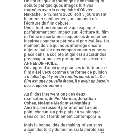
On notera que le tournage de ce making-of
débute par quelques images furtives
tournées avec la complicité d’
Olivier
Nakache
, le 12 mars 2020, soit 5 jours avant
le premier confinement, au moment où
l’écriture du film débute…
Une situation temporelle qui explique
parfaitement son impact sur l’écriture du film
et l’idée de certaines séquences directement
inspirées par cette période si particulière. Un
moment de vie qui nous interroge encore
aujourd’hui sur nos comportements et notre
place dans la société et qui est au cœur des
préoccupations des protagonistes de cette
ANNÉE DIFFICILE
.
On apprend ainsi que pour ses initiateurs ce
film a été vécu comme une forme de pulsion
«
Il fallait qu’il y ait du fouillis construit… Ce
film est une nouvelle étape, il y avait un besoin
de se repositionner
»
Au fil des interventions des deux
réalisateurs, de
Pio Marmaï
,
Jonathan
Cohen
,
Noémie Merlant
et
Mathieu
Amalric
, on ressent parfaitement à quel
point chacun.e a pris plaisir à se plonger
dans ce récit terriblement contemporain.
Mais la bonne idée du making-of est sans
aucun doute d’y donner aussi la parole aux