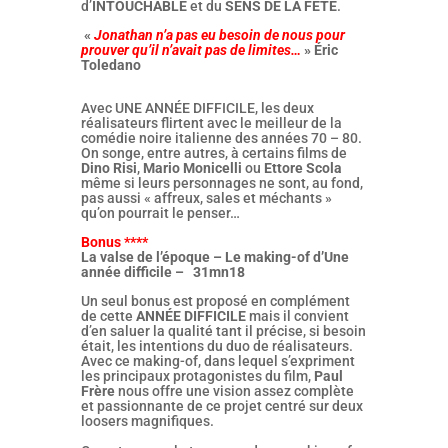
d’
INTOUCHABLE
et du
SENS DE LA FÊTE
.
«
Jonathan n’a pas eu besoin de nous pour
prouver qu’il n’avait pas de limites…
» Éric
Toledano
Avec UNE ANNÉE DIFFICILE, les deux
réalisateurs flirtent avec le meilleur de la
comédie noire italienne des années 70 – 80.
On songe, entre autres, à certains films de
Dino Risi
,
Mario Monicelli
ou
Ettore Scola
même si leurs personnages ne sont, au fond,
pas aussi « affreux, sales et méchants »
qu’on pourrait le penser…
Bonus ****
La valse de l’époque – Le making-of d’Une
année difficile – 31mn18
Un seul bonus est proposé en complément
de cette
ANNÉE DIFFICILE
mais il convient
d’en saluer la qualité tant il précise, si besoin
était, les intentions du duo de réalisateurs.
Avec ce making-of, dans lequel s’expriment
les principaux protagonistes du film,
Paul
Frère
nous offre une vision assez complète
et passionnante de ce projet centré sur deux
loosers magnifiques.