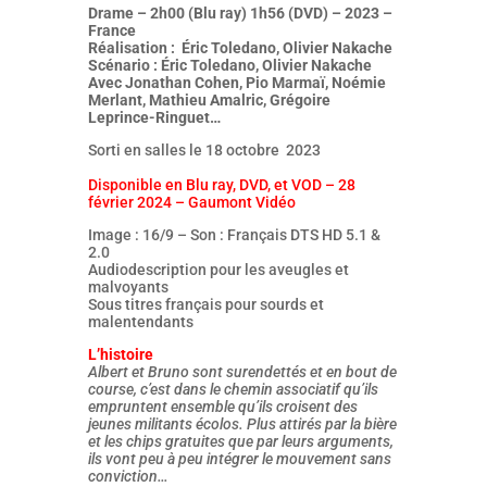
Drame – 2h00 (Blu ray) 1h56 (DVD) – 2023 –
France
Réalisation : Éric Toledano, Olivier Nakache
Scénario : Éric Toledano, Olivier Nakache
Avec Jonathan Cohen, Pio Marmaï, Noémie
Merlant, Mathieu Amalric, Grégoire
Leprince-Ringuet…
Sorti en salles le 18 octobre 2023
Disponible en Blu ray, DVD, et VOD – 28
février 2024 – Gaumont Vidéo
Image : 16/9 – Son : Français DTS HD 5.1 &
2.0
Audiodescription pour les aveugles et
malvoyants
Sous titres français pour sourds et
malentendants
L’histoire
Albert et Bruno sont surendettés et en bout de
course, c’est dans le chemin associatif qu’ils
empruntent ensemble qu’ils croisent des
jeunes militants écolos. Plus attirés par la bière
et les chips gratuites que par leurs arguments,
ils vont peu à peu intégrer le mouvement sans
conviction…