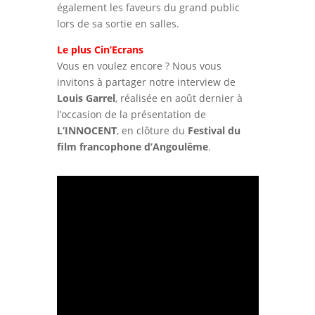
également les faveurs du grand public
lors de sa sortie en salles.
Le plus Cin’Ecrans
Vous en voulez encore ? Nous vous
invitons à partager notre interview de
Louis Garrel
, réalisée en août dernier à
l’occasion de la présentation de
L’INNOCENT
, en clôture du
Festival du
film francophone d’Angoulême
.