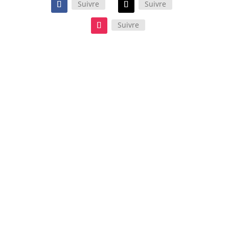
Suivre
Suivre
Suivre
Le film d’Oliver Hermanus, porté
par Paul Mescal et Josh O’Connor,
est une œuvre sensorielle qui se
ressent et s’écoute tout autant
qu’elle se regarde. Un long-
métrage d’une infinie délicatesse à
découvrir absolument !