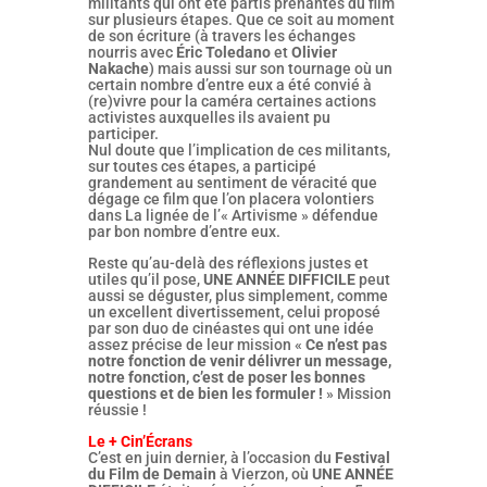
militants qui ont été partis prenantes du film
sur plusieurs étapes. Que ce soit au moment
de son écriture (à travers les échanges
nourris avec
Éric Toledano
et
Olivier
Nakache
) mais aussi sur son tournage où un
certain nombre d’entre eux a été convié à
(re)vivre pour la caméra certaines actions
activistes auxquelles ils avaient pu
participer.
Nul doute que l’implication de ces militants,
sur toutes ces étapes, a participé
grandement au sentiment de véracité que
dégage ce film que l’on placera volontiers
dans La lignée de l’« Artivisme » défendue
par bon nombre d’entre eux.
Reste qu’au-delà des réflexions justes et
utiles qu’il pose,
UNE ANNÉE DIFFICILE
peut
aussi se déguster, plus simplement, comme
un excellent divertissement, celui proposé
par son duo de cinéastes qui ont une idée
assez précise de leur mission «
Ce n’est pas
notre fonction de venir délivrer un message,
notre fonction, c’est de poser les bonnes
questions et de bien les formuler !
» Mission
réussie !
Le + Cin’Écrans
C’est en juin dernier, à l’occasion du
Festival
du Film de Demain
à Vierzon, où
UNE ANNÉE