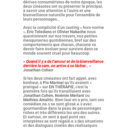
dérives consuméristes de notre époque, les
deux cinéastes ont su préserver le principal,
à savoir une attention à l’autre et une
bienveillance naturelle pour l’ensemble de
leurs personnages…
Avec la complicité d’un casting « hors-norme
»,
Éric Toledano
et
Olivier Nakache
nous
questionnent sur nos travers, nos petites
mesquineries quotidiennes, bref sur des
comportements que chacun, chacune va
devoir faire évoluer pour survivre dans ce
monde souvent cruel pour beaucoup.
«
Quand il y a de l’amour et de la bienveillance
derrière la cam, on arrive à se lâcher…
»
Jonathan Cohen
Si les deux cinéastes ont fait appel, avec
bonheur, à
Pio Marmaï
qu’ils avaient «
pratiqué » sur
EN THÉRAPIE
, c’est la
première fois qu’ils travaillaient avec
Jonathan Cohen
,
Noémie Merlant
ou
Mathieu Amalric
. Bien leur en a pris, tant ces
comédien.ne.s se sont glissé.e.s avec
gourmandise dans la peau de personnages
riches et très différents les uns des autres.
Et surtout, on sent à quel point ces
interprètes se sont régalé.e.s des situations
et des dialogues ciselés des réalisateurs