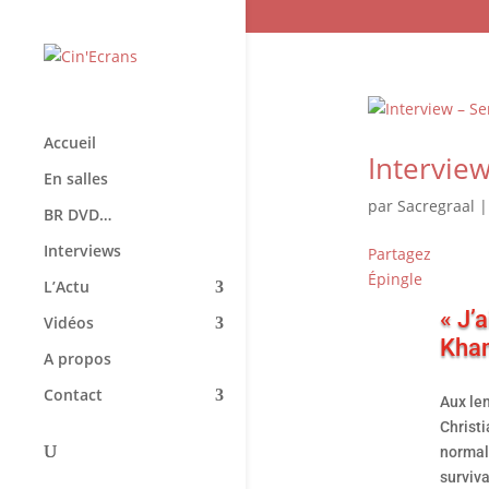
Accueil
Interview
En salles
par
Sacregraal
BR DVD…
Interviews
Partagez
Épingle
L’Actu
« J’
Vidéos
Kha
A propos
Contact
Aux len
Christi
normale
surviva