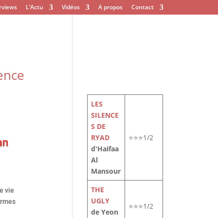
rviews
L’Actu
Vidéos
A propos
Contact
uence
LES
SILENCE
S DE
RYAD
⭐⭐⭐1/2
an
d'Haifaa
Al
Mansour
THE
e vie
UGLY
’armes
⭐⭐⭐1/2
de Yeon