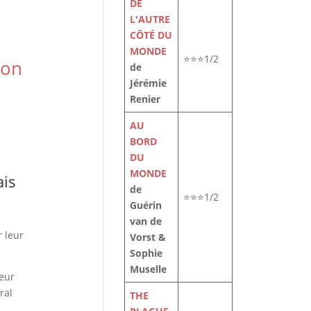
DE
L'AUTRE
CÔTÉ DU
MONDE
⭐⭐⭐1/2
non
de
Jérémie
Renier
AU
BORD
DU
MONDE
ais
de
⭐⭐⭐1/2
Guérin
van de
 leur
Vorst &
Sophie
Muselle
leur
ral
THE