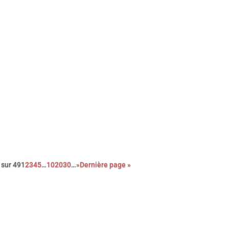
ouvrez le palmarès complet de l’édition 2026 des Paris Film
tics Awards qui se sont déroulés le dimanche 8 février à Paris.
 sur 49
1
2
3
4
5
…
10
20
30
…
»
Dernière page »