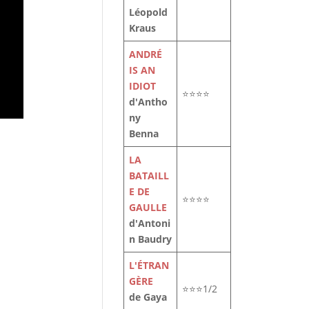
Léopold
Kraus
ANDRÉ
IS AN
IDIOT
⭐⭐⭐⭐
d'Antho
ny
Benna
LA
BATAILL
E DE
⭐⭐⭐⭐
GAULLE
d'Antoni
n Baudry
L'ÉTRAN
de
GÈRE
re
⭐⭐⭐1/2
de Gaya