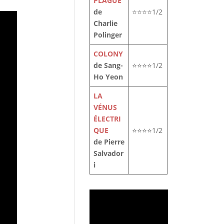
PLAGUE
de
⭐⭐⭐⭐1/2
Charlie
Polinger
COLONY
de Sang-
⭐⭐⭐⭐1/2
Ho Yeon
LA
VÉNUS
ÉLECTRI
QUE
⭐⭐⭐⭐1/2
de Pierre
Salvador
i