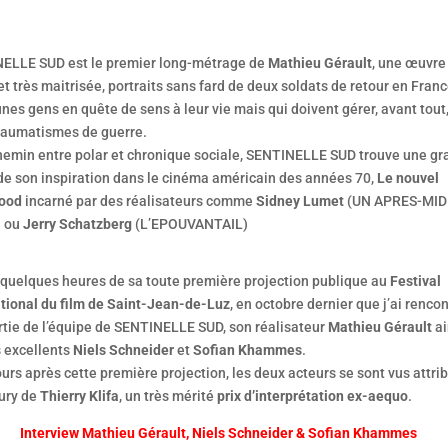
ELLE SUD est le premier long-métrage de
Mathieu Gérault
, une œuvre
t très maitrisée, portraits sans fard de deux soldats de retour en Franc
nes gens en quête de sens à leur vie mais qui doivent gérer, avant tout
traumatismes de guerre.
hemin entre polar et chronique sociale, SENTINELLE SUD trouve une g
 de son inspiration dans le cinéma américain des années 70,
Le nouvel
ood
incarné par des réalisateurs comme
Sidney Lumet
(UN APRES-MID
) ou
Jerry Schatzberg
(L’EPOUVANTAIL)
à quelques heures de sa toute première projection publique au
Festival
ational du film de Saint-Jean-de-Luz
, en octobre dernier que j’ai renco
rtie de l’équipe de SENTINELLE SUD, son réalisateur
Mathieu Gérault
ai
s excellents
Niels Schneider
et
Sofian Khammes
.
urs après cette première projection, les deux acteurs se sont vus attri
jury de
Thierry Klifa
, un très mérité
prix d’interprétation ex-aequo
.
Interview Mathieu Gérault, Niels Schneider & Sofian Khammes