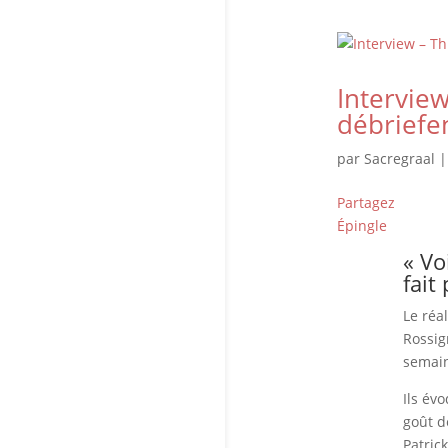
Interview
débriefen
par
Sacregraal
Partagez
Épingle
« Vo
fait
Le réa
Rossig
semai
Ils évo
goût d
Patric