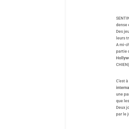
SENTIN
dense e
Des jeu
leurs 
A mi-c
partie
Hollyw
CHIEN
C’est 
intern
une pa
que le
Deux jo
par le 