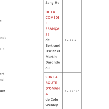
Sang-Ho
DE LA
COMÉDI
e.
E
,
FRANÇAI
SE
rande
de
⭐⭐⭐⭐⭐
Bertrand
I DE
Usclat et
Martin
Daronde
au
ntré
SUR LA
nsi
ROUTE
D'OMAH
⭐⭐⭐⭐1/2
buer
A
de Cole
Webley