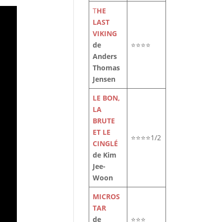
T
HE
LAST
VIKING
de
⭐⭐⭐⭐
Anders
Thomas
Jensen
LE BON,
LA
BRUTE
ET LE
⭐⭐⭐⭐1/2
CINGLÉ
de Kim
Jee-
Woon
MICROS
TAR
de
⭐⭐⭐