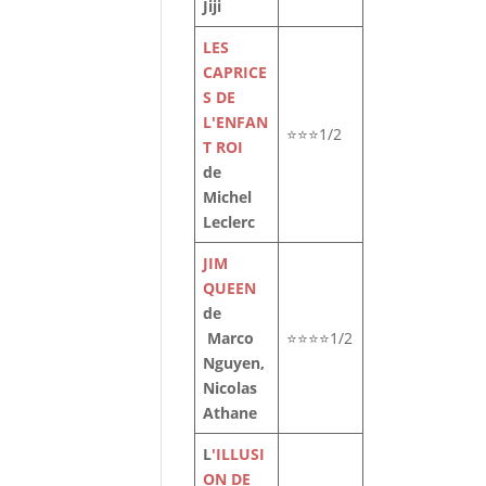
Jiji
LES
CAPRICE
S DE
L'ENFAN
⭐⭐⭐1/2
T ROI
de
Michel
Leclerc
JIM
QUEEN
de
es
Marco
⭐⭐⭐⭐1/2
Nguyen,
Nicolas
Athane
L
'ILLUSI
ON DE