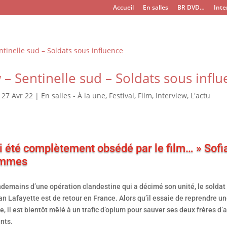
Accueil
En salles
BR DVD…
Inte
 – Sentinelle sud – Soldats sous infl
|
27 Avr 22
|
En salles - À la une
,
Festival
,
Film
,
Interview
,
L'actu
ai été complètement obsédé par le film… » Sofi
mmes
demains d’une opération clandestine qui a décimé son unité, le soldat
an Lafayette est de retour en France. Alors qu’il essaie de reprendre un
, il est bientôt mêlé à un trafic d’opium pour sauver ses deux frères d
nts.