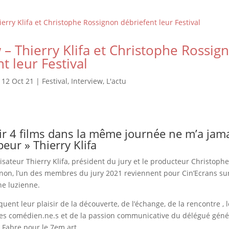
 – Thierry Klifa et Christophe Rossig
t leur Festival
|
12 Oct 21
|
Festival
,
Interview
,
L'actu
ir 4 films dans la même journée ne m’a jam
 peur » Thierry Klifa
lisateur Thierry Klifa, président du jury et le producteur Christophe
non, l’un des membres du jury 2021 reviennent pour Cin’Ecrans sur
ne luzienne.
quent leur plaisir de la découverte, de l’échange, de la rencontre , 
es comédien.ne.s et de la passion communicative du délégué géné
k Fabre pour le 7em art.