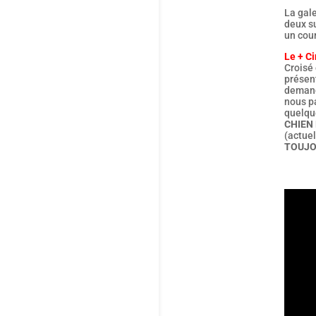
La gal
deux s
un cou
Le + Ci
Croisé 
présen
demand
nous pa
quelqu
CHIEN 
(actue
TOUJO