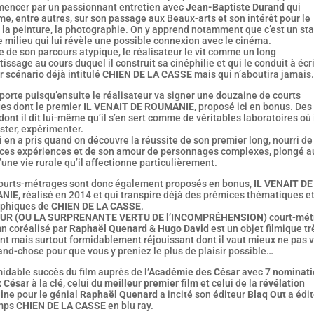
encer par un passionnant entretien avec
Jean-Baptiste Durand
qui
me, entre autres, sur son passage aux Beaux-arts et son intérêt pour le
 la peinture, la photographie. On y apprend notamment que c’est un st
 milieu qui lui révèle une possible connexion avec le cinéma.
e de son parcours atypique, le réalisateur le vit comme un long
issage au cours duquel il construit sa cinéphilie et qui le conduit à écr
 scénario déjà intitulé
CHIEN DE LA CASSE
mais qui n’aboutira jamais.
orte puisqu’ensuite le réalisateur va signer une douzaine de courts
es dont le premier
IL VENAIT DE ROUMANIE
, proposé ici en bonus. Des
dont il dit lui-même qu’il s’en sert comme de véritables laboratoires où 
ster, expérimenter.
i en a pris quand on découvre la réussite de son premier long, nourri de
 ces expériences et de son amour de personnages complexes, plongé a
une vie rurale qu’il affectionne particulièrement.
ourts-métrages sont donc également proposés en bonus,
IL VENAIT DE
NIE,
réalisé en 2014 et qui transpire déjà des prémices thématiques e
phiques de
CHIEN DE LA CASSE
.
EUR (OU LA SURPRENANTE VERTU DE l’INCOMPRÉHENSION)
court-mét
n coréalisé par
Raphaël Quenard
&
Hugo David
est un objet filmique tr
nt mais surtout formidablement réjouissant dont il vaut mieux ne pas 
and-chose pour que vous y preniez le plus de plaisir possible…
midable succès du film auprès de
l’Académie des César
avec 7
nominati
 César
à la clé, celui du
meilleur premier film
et celui de la
révélation
in
e pour le génial
Raphaël Quenard
a incité son éditeur
Blaq Out
a édit
emps
CHIEN DE LA CASSE
en blu ray.