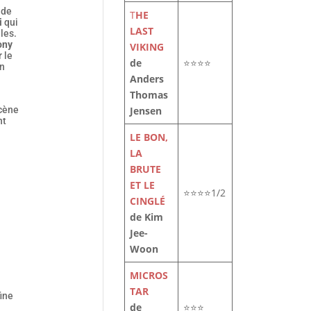
 de
T
HE
i
qui
LAST
les.
ony
VIKING
 le
de
⭐⭐⭐⭐
on
Anders
Thomas
Jensen
scène
nt
LE BON,
LA
BRUTE
ET LE
⭐⭐⭐⭐1/2
CINGLÉ
de Kim
Jee-
Woon
MICROS
TAR
fine
de
⭐⭐⭐