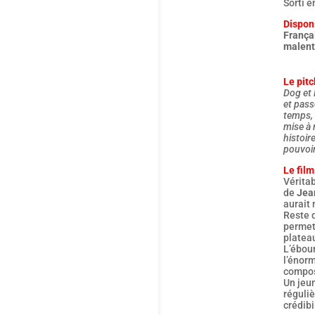
Sorti e
Disponi
Françai
malent
Le pitc
Dog et 
et pass
temps, 
mise à m
histoir
pouvoir
Le film
Véritab
de
Jea
aurait 
Reste 
permett
plateau
L’ébou
l’énorm
compos
Un jeun
réguliè
crédibi