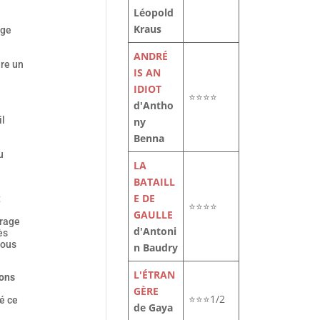
Léopold
Kraus
age
ANDRÉ
ire un
IS AN
IDIOT
⭐⭐⭐⭐
d'Antho
il
ny
Benna
u
LA
BATAILL
E DE
t
⭐⭐⭐⭐
GAULLE
rage
d'Antoni
ès
vous
n Baudry
L'ÉTRAN
ons
GÈRE
⭐⭐⭐1/2
é ce
de Gaya