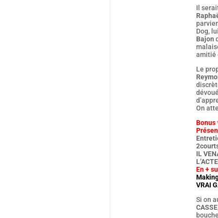
Il sera
Raphaë
parvien
Dog, lu
Bajon
q
malaise
amitié 
Le prop
Reymo
discrè
dévoué 
d’appr
On att
Bonus
Présen
Entret
2court
IL VEN
L’ACTE
En + s
Making 
VRAI G
Si on a
CASSE
bouche