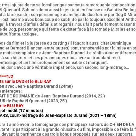
it très injuste de ne se focaliser que sur cette remarquable composition
l Quenard
. Saluons donc aussi le jeu tout en finesse de
Galatéa Bellug
t à faire exister son personnage au milieu du duo formé par Dog & Mira
i, est incarné avec beaucoup de subtilité par le toujours excellent
Anth
ui à travers d’infinis détails et regards, nous fait parfaitement ressentir
 de Dog, personnage qui tente d’exister face à la tornade Mirales et s
étouffante, toxique.
os du film et la justesse du casting (il faudrait aussi citer
Dominique
nd
et
Bernard Blancan
, entre autres) sont transcendés par la mise en 
te mais exemplaire de
Jean-Baptiste Durand.
Le réalisateur entièreme
à son histoire et ses personnages nous livre un troublant récit
entissage et un film profondément sensible et marquant.
end donc avec une véritable impatience, son second long-métrage…
****1/2
ts sur le DVD et le BLU RAY
ien avec Jean-Baptiste Durand (24mn)
s métrages :
AIT DE ROUMANIE de Jean-Baptiste Durand (2014, 22’)
UR de Raphaël Quenard (2023, 25’)
ur le BLU RAY
of inédit (17 minutes)
ARS, court-métrage de Jean-Baptiste Durand (2021 – 18mn)
urait aimé avoir le témoignage des principaux acteurs de
CHIEN DE LA
, tant ils participent à la grande réussite du film, impossible de faire la 
 devant la pertinence des trois bonus proposés sur les deux supports.