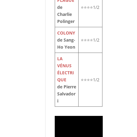
PLAGUE
de
⭐⭐⭐⭐1/2
Charlie
Polinger
COLONY
de Sang-
⭐⭐⭐⭐1/2
Ho Yeon
LA
VÉNUS
ÉLECTRI
QUE
⭐⭐⭐⭐1/2
de Pierre
Salvador
i
le
t