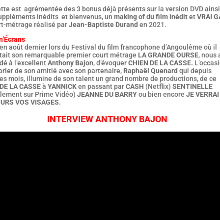
ette est agrémentée des 3 bonus déjà présents sur la version DVD ains
uppléments inédits et bienvenus, un
making of du film inédit
et
VRAI 
rt-métrage réalisé par
Jean-Baptiste Durand
en 2021.
n’Écrans
en août dernier lors du Festival du film francophone d’Angoulême où il
tait son remarquable premier court métrage
LA GRANDE OURSE
, nous
é à l’excellent
Anthony Bajon
, d’évoquer
CHIEN DE LA CASSE.
L’occas
rler de son amitié avec son partenaire,
Raphaël Quenard
qui depuis
es mois, illumine de son talent un grand nombre de productions, de ce
DE LA CASSE
à
YANNICK
en passant par
CASH
(Netflix)
SENTINELLE
llement sur Prime Vidéo)
JEANNE DU BARRY
ou bien encore
JE VERRAI
URS VOS VISAGES
.
INTERVIEW ANTHONY BAJON