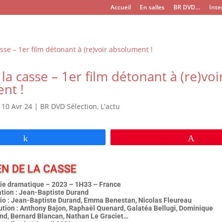
Accueil
En salles
BR DVD…
Inte
la casse – 1er film détonant à (re)voi
nt !
|
10 Avr 24
|
BR DVD Sélection
,
L'actu
Partagez
Épingl
EN DE LA CASSE
e dramatique – 2023 – 1H33 – France
ation : Jean-Baptiste Durand
io :
Jean-Baptiste Durand, Emma Benestan, Nicolas Fleureau
bution : Anthony Bajon, Raphaël Quenard, Galatéa Bellugi, Dominique
nd
,
Bernard Blancan, Nathan Le Graciet…