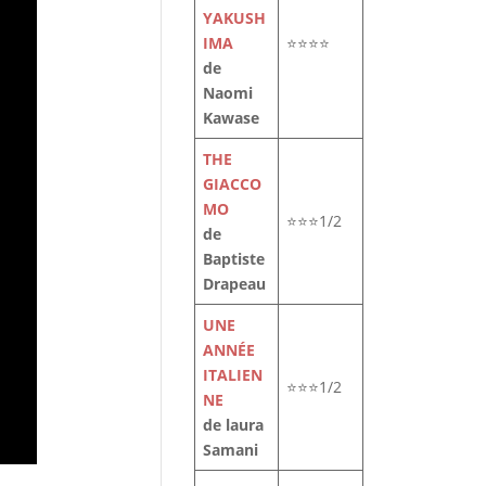
YAKUSH
IMA
⭐⭐⭐⭐
de
Naomi
Kawase
THE
GIACCO
MO
⭐⭐⭐1/2
de
Baptiste
Drapeau
UNE
ANNÉE
ITALIEN
⭐⭐⭐1/2
NE
de laura
Samani