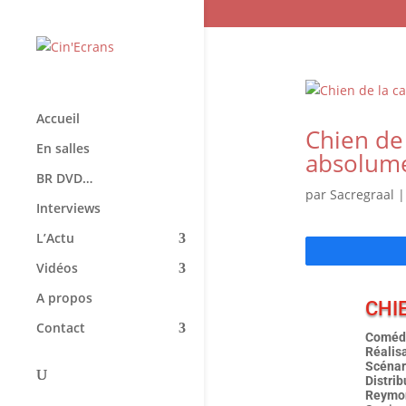
Accueil
Chien de 
En salles
absolume
BR DVD…
par
Sacregraal
Interviews
L’Actu
Vidéos
A propos
CHI
Contact
Comédi
Réalis
Scénar
Distri
Reymo