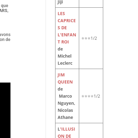
Jiji
i que
GARS
,
LES
CAPRICE
S DE
L'ENFAN
 avons
⭐⭐⭐1/2
ion de
T ROI
de
Michel
Leclerc
JIM
QUEEN
de
Marco
⭐⭐⭐⭐1/2
Nguyen,
Nicolas
Athane
L
'ILLUSI
ON DE