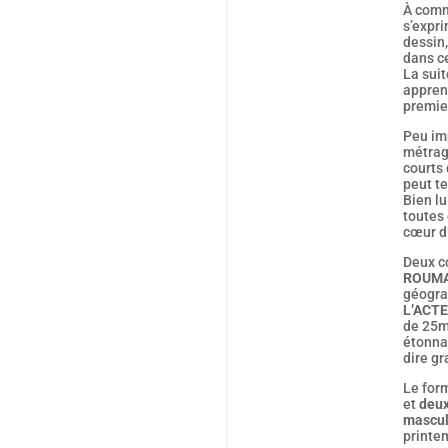
À comm
s’expri
dessin,
dans ce
La suit
apprent
premier
Peu imp
métrag
courts 
peut te
Bien lu
toutes
cœur d’
Deux c
ROUMA
géogra
L’ACT
de 25m
étonna
dire gr
Le for
et
deux
mascul
print