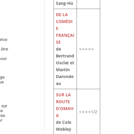
Sang-Ho
DE LA
COMÉDI
E
FRANÇAI
rance
SE
de
⭐⭐⭐⭐⭐
 être
Bertrand
pour
Usclat et
Martin
Daronde
age
que
au
SUR LA
ROUTE
 sur
D'OMAH
ue
⭐⭐⭐⭐1/2
A
use.
er
de Cole
Webley