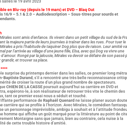
n salles le 19 avril 2023
ble en Blu-ray (depuis le 19 mars) et DVD – Blaq Out
s 16/9 – 5.1 & 2.0 – Audiodescription – Sous-titres pour sourds et
endants.
h
Mirales sont amis d’enfance. Ils vivent dans un petit village du sud de la F
ent la majeure partie de leurs journées à traîner dans les rues. Pour tuer le
Mirales a pris l’habitude de taquiner Dog plus que de raison. Leur amitié va
al par l’arrivée au village d’une jeune fille, Elsa, avec qui Dog va vivre une
e d’amour. Rongé par la jalousie, Mirales va devoir se défaire de son passé 
 grandir, et trouver sa place.
 ****
le surprise du printemps dernier dans les salles, ce premier long métr
n-Baptiste Durand
, s’il a rencontré une très belle reconnaissance criti
mérité de croiser la route d’un plus grand nombre de spectateurs.
que
CHIEN DE LA CASSE
poursuit aujourd’hui sa carrière en DVD et
ra, espérons-le, à son réalisateur de retrouver très vite le chemin des
x, tant ce premier essai nous a séduit et touché.
riffante performance de
Raphaël Quenard
ne laisse planer aucun doute
e carrière qui se profile à l’horizon. Avec Mirales, le comédien fantasq
e un personnage imprévisible, ambigu à souhait et à l’attitude fronde
e homme qui affiche un goût marqué pour la littérature au point de cit
rement Montaigne sans que jamais, bien au contraire, cela nuise à la
lité de cette trouble histoire d’amitié.