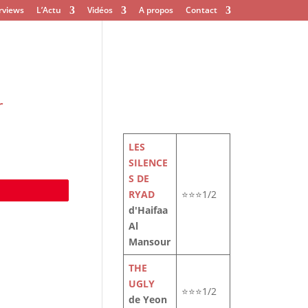
rviews
L’Actu
Vidéos
A propos
Contact
r
LES
SILENCE
S DE
e
RYAD
⭐⭐⭐1/2
d'Haifaa
Al
Mansour
THE
UGLY
⭐⭐⭐1/2
de Yeon