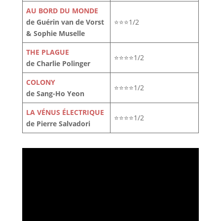
AU BORD DU MONDE
de Guérin van de Vorst
⭐⭐⭐1/2
& Sophie Muselle
THE PLAGUE
⭐⭐⭐⭐1/2
de Charlie Polinger
COLONY
⭐⭐⭐⭐1/2
de Sang-Ho Yeon
LA VÉNUS ÉLECTRIQUE
⭐⭐⭐⭐1/2
de Pierre Salvadori