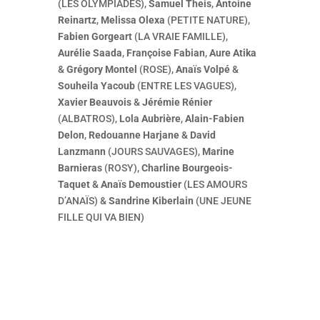
(LES OLYMPIADES),
Samuel Theis
,
Antoine
Reinartz
,
Melissa Olexa
(PETITE NATURE),
Fabien Gorgeart
(LA VRAIE FAMILLE),
Aurélie Saada
,
Françoise Fabian
,
Aure Atika
&
Grégory Montel
(ROSE),
Anaïs Volpé
&
Souheila Yacoub
(ENTRE LES VAGUES),
Xavier Beauvois
&
Jérémie Rénier
(ALBATROS),
Lola Aubrière
,
Alain-Fabien
Delon
,
Redouanne Harjane
&
David
Lanzmann
(JOURS SAUVAGES),
Marine
Barnieras
(ROSY),
Charline Bourgeois-
Taquet
&
Anaïs Demoustier
(LES AMOURS
D’ANAÏS) &
Sandrine Kiberlain
(UNE JEUNE
FILLE QUI VA BIEN)