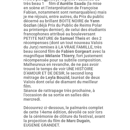
er
très beau 1
film d’
Aurélie Saada
(la mise
en scène et l’interprétation de Françoise
Fabian, notamment sont remarquables) mais
je me réjouis, entre autres, du Prix du public
décerné au brillant BOITE NOIRE de
Yann
Gozlan
(déjà Prix du Public de Reims Polar
au printemps dernier), de celui des étudiants
francophones attribué au bouleversant
PETITE NATURE de
Samuel Theis
et des 2
récompenses (dont un tout nouveau Valois
du Jury) remises à LA VRAIE FAMILLE, très
beau second film de
Fabien Gorgeart
avec la
magnifique
Mélanie Thierry
, fort justement
récompensée pour sa subtile composition.
Malheureux en revanche, de ne pas avoir
trouvé le temps de voir UNE HISTOIRE
D’AMOUR ET DE DESIR, le second long
métrage de
Leyla Bouzid,
lauréat de deux
Valois dont celui de diamant du meilleur
film.
Séance de rattrapage très prochaine, à
l’occasion de sa sortie en salles dés
mercredi.
Découvrez ci-dessous, le palmarès complet
de cette 14eme édition, dévoilé ce soir lors
de la cérémonie de clôture du festival, avant
la projection du film de
Marc Dugain
,
EUGENIE GRANDET.