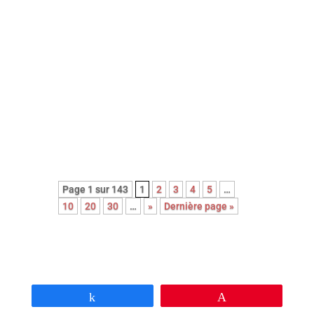
Retrouvez ici la critique du film de
Patrice leconte avec Jean Rochefort
et Johnny Halliday.
Un article publié en octobre 2002 sur
le site mcinema.com
Page 1 sur 143
1
2
3
4
5
…
10
20
30
…
»
Dernière page »
Partagez
Épingle