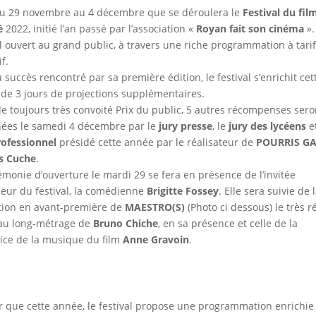
du 29 novembre au 4 décembre que se déroulera le
Festival du fil
é
2022, initié l’an passé par l’association «
Royan fait son cinéma
».
al ouvert au grand public, à travers une riche programmation à tarif
if.
 succès rencontré par sa première édition, le festival s’enrichit cet
de 3 jours de projections supplémentaires.
le toujours très convoité Prix du public, 5 autres récompenses sero
ées le samedi 4 décembre par le
jury presse
, le
jury des lycéens
e
rofessionnel
présidé cette année par le réalisateur de
POURRIS GA
s Cuche
.
émonie d’ouverture le mardi 29 se fera en présence de l’invitée
eur du festival, la comédienne
Brigitte Fossey
. Elle sera suivie de 
tion en avant-première de
MAESTRO(S)
(Photo ci dessous) le très r
au long-métrage de
Bruno Chiche
, en sa présence et celle de la
rice de la musique du film
Anne Gravoin
.
r que cette année, le festival propose une programmation enrichie