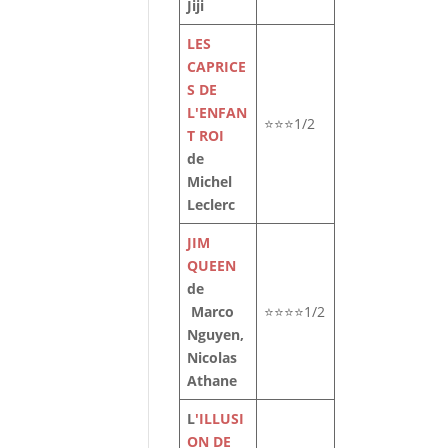
Jiji
LES
CAPRICE
S DE
L'ENFAN
⭐⭐⭐1/2
T ROI
de
Michel
Leclerc
JIM
QUEEN
de
Marco
⭐⭐⭐⭐1/2
Nguyen,
Nicolas
Athane
L
'ILLUSI
ON DE