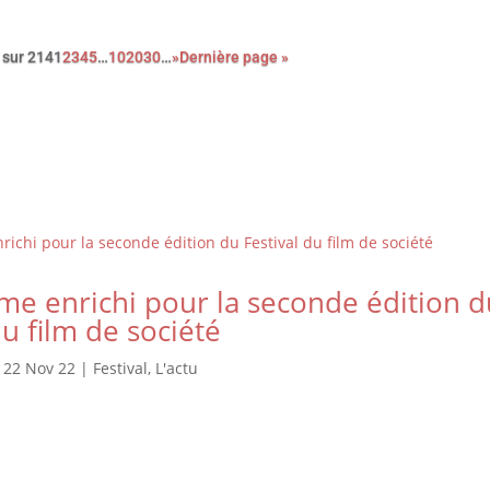
 sur 214
1
2
3
4
5
…
10
20
30
…
»
Dernière page »
e enrichi pour la seconde édition d
du film de société
|
22 Nov 22
|
Festival
,
L'actu