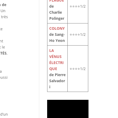
PLAGUE
m de
de
⭐⭐⭐⭐1/2
 Un
Charlie
 très
Polinger
COLONY
te
de Sang-
⭐⭐⭐⭐1/2
Ho Yeon
nt
t le
LA
TÉS
,
VÉNUS
ÉLECTRI
QUE
⭐⭐⭐⭐1/2
la
de Pierre
éussi
Salvador
i
 d’un