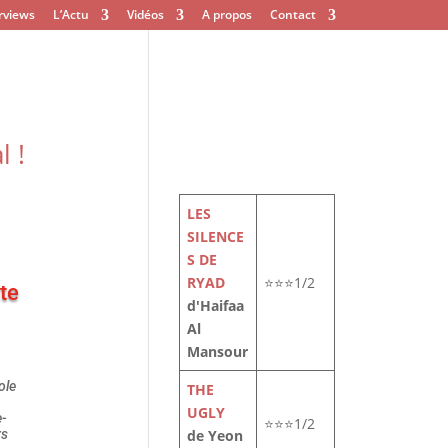
rviews
L’Actu
Vidéos
A propos
Contact
 !
LES
SILENCE
S DE
RYAD
⭐⭐⭐1/2
te
d'Haifaa
Al
Mansour
ole
THE
UGLY
e-
⭐⭐⭐1/2
de Yeon
rs