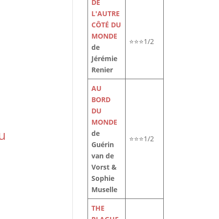
DE
L'AUTRE
CÔTÉ DU
MONDE
⭐⭐⭐1/2
de
Jérémie
Renier
AU
BORD
DU
MONDE
u
de
⭐⭐⭐1/2
Guérin
van de
Vorst &
Sophie
Muselle
THE