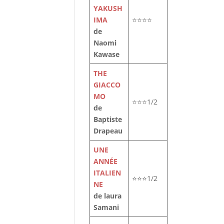
YAKUSH
IMA
⭐⭐⭐⭐
de
Naomi
Kawase
THE
GIACCO
MO
⭐⭐⭐1/2
de
Baptiste
Drapeau
UNE
ANNÉE
le
ITALIEN
t
⭐⭐⭐1/2
NE
de laura
Samani