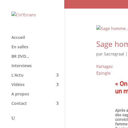
Accueil
Sage hom
En salles
par
Sacregraal
BR DVD…
Interviews
Partagez
Épingle
L’Actu
« On
Vidéos
un m
A propos
Contact
Après a
des sag
convict
femme d