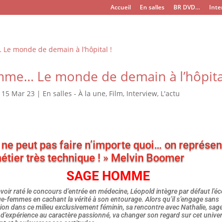
Accueil
En salles
BR DVD…
Inte
me… Le monde de demain à l’hôpital
|
15 Mar 23
|
En salles - À la une
,
Film
,
Interview
,
L'actu
 ne peut pas faire n’importe quoi… on représen
étier très technique ! » Melvin Boomer
SAGE HOMME
voir raté le concours d’entrée en médecine, Léopold intègre par défaut l’éc
e-femmes en cachant la vérité à son entourage. Alors qu’il s’engage sans
ion dans ce milieu exclusivement féminin, sa rencontre avec Nathalie, sag
’expérience au caractère passionné, va changer son regard sur cet unive