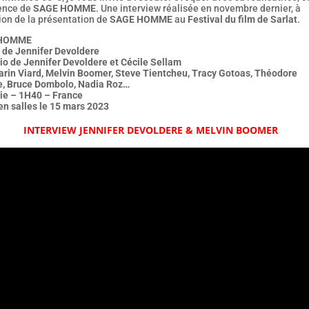
ence de
SAGE HOMME
. Une interview réalisée en novembre dernier, à
ion de la présentation de
SAGE HOMME
au
Festival du film de Sarlat
.
 HOMME
m de Jennifer Devoldere
io de Jennifer Devoldere et Cécile Sellam
arin Viard, Melvin Boomer, Steve Tientcheu, Tracy Gotoas, Théodore
e, Bruce Dombolo, Nadia Roz…
e – 1H40 – France
en salles le 15 mars 2023
INTERVIEW JENNIFER DEVOLDERE & MELVIN BOOMER