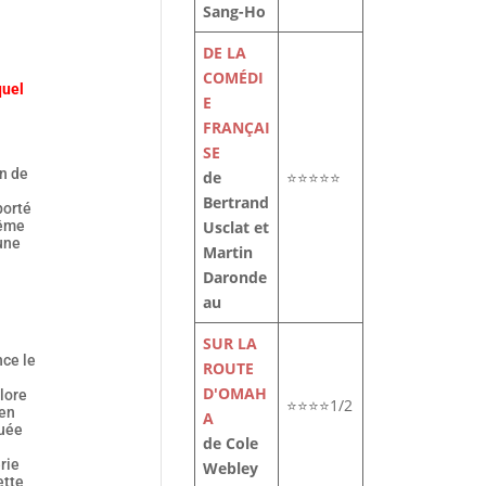
Sang-Ho
DE LA
COMÉDI
quel
E
FRANÇAI
SE
on de
de
⭐⭐⭐⭐⭐
Bertrand
porté
Usclat et
même
une
Martin
Daronde
au
SUR LA
nce le
ROUTE
D'OMAH
lore
⭐⭐⭐⭐1/2
ien
A
quée
de Cole
rie
Webley
ette