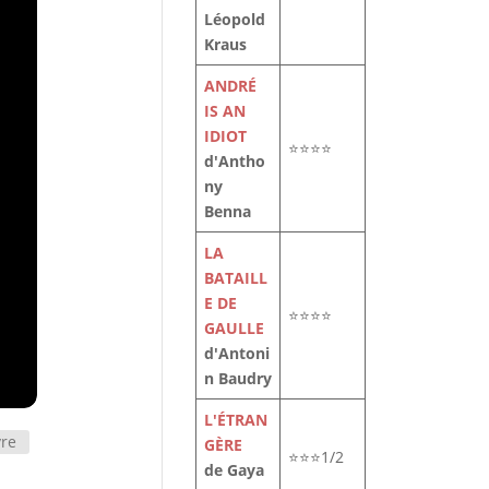
Léopold
Kraus
ANDRÉ
IS AN
IDIOT
⭐⭐⭐⭐
d'Antho
ny
Benna
LA
BATAILL
E DE
⭐⭐⭐⭐
GAULLE
d'Antoni
n Baudry
L'ÉTRAN
vre
GÈRE
⭐⭐⭐1/2
de Gaya