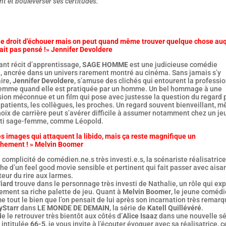
nt et bouleverser ses certitudes.
 le droit d’échouer mais on peut quand même trouver quelque chose au
ait pas pensé !» Jennifer Devoldere
ant récit d’apprentissage,
SAGE HOMME
est une judicieuse comédie
e, ancrée dans un univers rarement montré au cinéma. Sans jamais s’y
ire,
Jennifer Devoldere
, s’amuse des clichés qui entourent la professi
emme quand elle est pratiquée par un homme. Un bel hommage à une
ion méconnue et un film qui pose avec justesse la question du regard 
 patients, les collègues, les proches. Un regard souvent bienveillant, 
hoix de carrière peut s’avérer difficile à assumer notamment chez un je
ti sage-femme, comme Léopold.
es images qui attaquent la libido, mais ça reste magnifique un
hement ! » Melvin Boomer
 complicité de comédien.ne.s très investi.e.s, la scénariste réalisatrice
e d’un feel good movie sensible et pertinent qui fait passer avec aisa
eur du rire aux larmes.
iard
trouve dans le personnage très investi de Nathalie, un rôle qui exp
ement sa riche palette de jeu. Quant à
Melvin Boomer
, le jeune coméd
e tout le bien que l’on pensait de lui après son incarnation très remar
yStarr
dans
LE MONDE DE DEMAIN
, la série de
Katell Quillévéré
.
e le retrouver très bientôt aux côtés d’
Alice Isaaz
dans une nouvelle sé
intitulée
66-5
, je vous invite à l’écouter évoquer avec sa réalisatrice, c