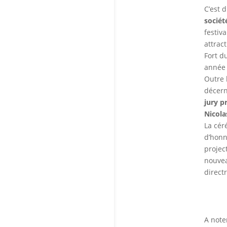
C’est 
sociét
festiv
attract
Fort du
année 
Outre 
décern
jury p
Nicola
La cér
d’honn
projec
nouve
direct
A note