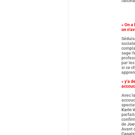
fascina
« On a
on n’av
Séduis
social
compla
sage-f
profess
par les
si ce c
appren
« y’a d
accouc
Avec la
accouch
spectat
Karin V
parfait
confirm
de
Joe
Avant d
Canal+