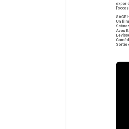
expéri
l’occas
SAGE
Un fil
Scénar
Avec K
Leviss
Comédi
Sortie 