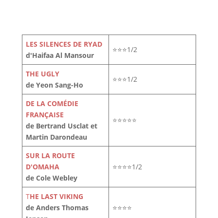
LES SILENCES DE RYAD
⭐⭐⭐1/2
d'Haifaa Al Mansour
THE UGLY
⭐⭐⭐1/2
de Yeon Sang-Ho
DE LA COMÉDIE
FRANÇAISE
⭐⭐⭐⭐⭐
de Bertrand Usclat et
Martin Darondeau
SUR LA ROUTE
D'OMAHA
⭐⭐⭐⭐1/2
de Cole Webley
T
HE LAST VIKING
de Anders Thomas
⭐⭐⭐⭐