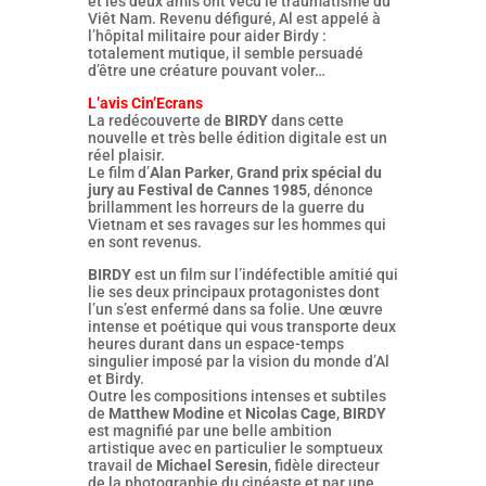
et les deux amis ont vécu le traumatisme du
Viêt Nam. Revenu défiguré, Al est appelé à
l’hôpital militaire pour aider Birdy :
totalement mutique, il semble persuadé
d’être une créature pouvant voler…
L’avis Cin’Ecrans
La redécouverte de
BIRDY
dans cette
nouvelle et très belle édition digitale est un
réel plaisir.
Le film d’
Alan Parker
,
Grand prix spécial du
jury au Festival de Cannes 1985
, dénonce
brillamment les horreurs de la guerre du
Vietnam et ses ravages sur les hommes qui
en sont revenus.
BIRDY
est un film sur l’indéfectible amitié qui
lie ses deux principaux protagonistes dont
l’un s’est enfermé dans sa folie. Une œuvre
intense et poétique qui vous transporte deux
heures durant dans un espace-temps
singulier imposé par la vision du monde d’Al
et Birdy.
Outre les compositions intenses et subtiles
de
Matthew Modine
et
Nicolas Cage
,
BIRDY
est magnifié par une belle ambition
artistique avec en particulier le somptueux
travail de
Michael Seresin
, fidèle directeur
de la photographie du cinéaste et par une