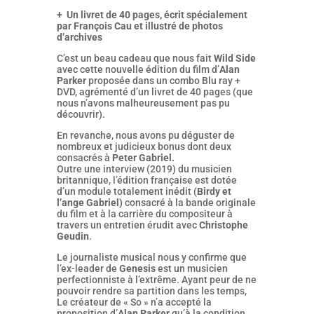
+ Un livret de 40 pages, écrit spécialement
par François Cau et illustré de photos
d’archives
C’est un beau cadeau que nous fait
Wild Side
avec cette nouvelle édition du film d’
Alan
Parker
proposée dans un combo Blu ray +
DVD, agrémenté d’un livret de 40 pages (que
nous n’avons malheureusement pas pu
découvrir).
En revanche, nous avons pu déguster de
nombreux et judicieux bonus dont deux
consacrés à
Peter Gabriel.
Outre une interview (2019) du musicien
britannique, l’édition française est dotée
d’un module totalement inédit (
Birdy et
l’ange Gabriel)
consacré à la bande originale
du film et à la carrière du compositeur à
travers un entretien érudit avec
Christophe
Geudin
.
Le journaliste musical nous y confirme que
l’ex-leader de
Genesis
est un musicien
perfectionniste à l’extrême. Ayant peur de ne
pouvoir rendre sa partition dans les temps,
Le créateur de « So » n’a accepté la
proposition d’
Alan Parker
qu’à la condition