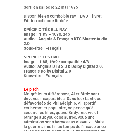
Sorti en salles le 22 mai 1985
Disponible en combo blu ray + DVD + livret –
Edition collector limitée
SPÉCIFICITÉS BLU RAY
Image : 1.85 – 1080, 24p
Audio : Anglais & Français DTS Master Audio
2.0
Sous-titre : Français
SPÉCIFICITÉS DVD
Image : 1.85, 16/9e compatible 4/3
Audio : Anglais DTS 2.0 & Dolby Digital 2.0,
Français Dolby Digital 2.0
Sous-titre : Français
Le pitch
Malgré leurs différences, Al et Birdy sont
devenus inséparables. Dans leur banlieue
défavorisée de Philadelphie, Al, sportif,
exubérant et populaire, ne pense qu’à
séduire les filles, quand Birdy, réservé et
étrange aux yeux des autres, voue une
admiration sans bornes aux oiseaux… Mais
la guerre a mis fin au temps de l’insouciance