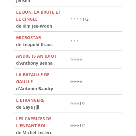
Jensen
LE BON, LA BRUTE ET
LE CINGLÉ
⭐⭐⭐⭐1/2
de Kim Jee-Woon
MICROSTAR
⭐⭐⭐
de Léopold Kraus
ANDRÉ IS AN IDIOT
⭐⭐⭐⭐
d'Anthony Benna
LA BATAILLE DE
GAULLE
⭐⭐⭐⭐
d'Antonin Baudry
L'ÉTRANGÈRE
⭐⭐⭐1/2
de Gaya Jiji
LES CAPRICES DE
L'ENFANT ROI
⭐⭐⭐1/2
de Michel Leclerc