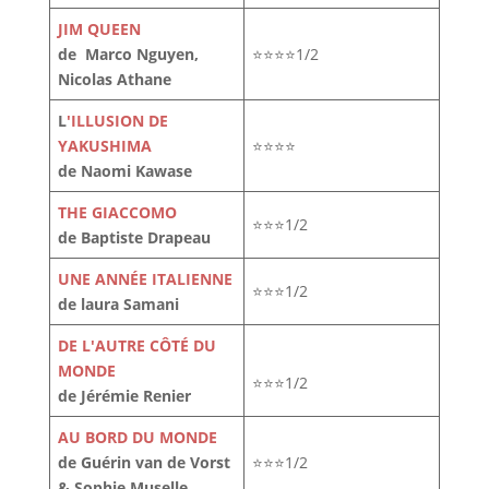
JIM QUEEN
de Marco Nguyen,
⭐⭐⭐⭐1/2
Nicolas Athane
L
'ILLUSION DE
YAKUSHIMA
⭐⭐⭐⭐
de Naomi Kawase
THE GIACCOMO
⭐⭐⭐1/2
de Baptiste Drapeau
UNE ANNÉE ITALIENNE
⭐⭐⭐1/2
de laura Samani
DE L'AUTRE CÔTÉ DU
MONDE
⭐⭐⭐1/2
de Jérémie Renier
AU BORD DU MONDE
de Guérin van de Vorst
⭐⭐⭐1/2
& Sophie Muselle