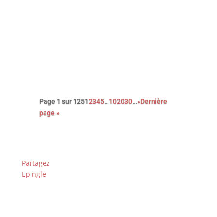
autobiographique (2023) de
Franck Courtès. L’histoire d’un
écrivain prêt à payer sa liberté au
prix fort, en cumulant les petits
boulots…
Page 1 sur 125
1
2
3
4
5
…
10
20
30
…
»
Dernière
page »
Partagez
Épingle