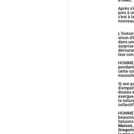
d’Hue
z.
Après s
puis à u
c’est à 
nouveau 
L’histoi
sinon d’
dans une
surprise
déroutan
leur co
HOMMES 
pendant
cette co
masculin
Si son p
d’empath
doutes e
exergue,
la natur
collecti
HOMMES 
beaucoup
Saluons 
Maison
,
Gregori