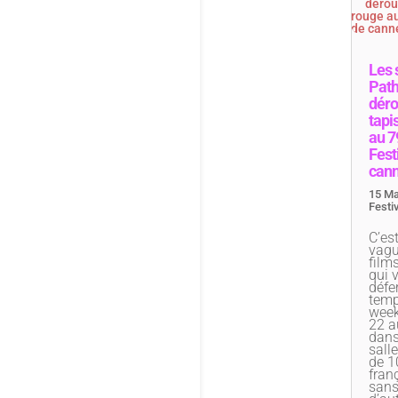
Les 
Pat
déro
tapi
au 7
Fest
can
15 Ma
Festiv
C’es
vagu
film
qui 
défer
temp
week
22 a
dans
sall
de 10
fran
sans