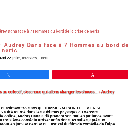
Accueil
En salles
BR DVD…
Interviews
L’
 – Audrey Dana face à 7 Hommes au bord d
e nerfs
 Mai 22
|
Film
,
Interview
,
L'actu
Partagez
Épingle
is au collectif, c’est nous qui allons changer les choses… » Audrey
it quasiment trois ans qu’HOMMES AU BORD DE LA CRISE
 a été tourné dans les sublimes paysages du Vercors.
e oblige,
Audrey Dana
a dû prendre son mal en patience avant
sa troisième comédie arriver enfin dans les salles, après un
étour en janvier dernier au
Festival du film de comédie de l’Alpe