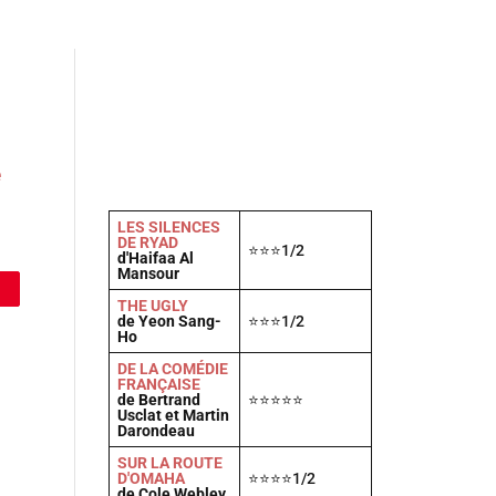
Actu
Vidéos
A propos
Contact
e
LES SILENCES
DE RYAD
⭐⭐⭐1/2
d'Haifaa Al
Mansour
THE UGLY
de Yeon Sang-
⭐⭐⭐1/2
Ho
DE LA COMÉDIE
FRANÇAISE
de Bertrand
⭐⭐⭐⭐⭐
Usclat et Martin
Darondeau
SUR LA ROUTE
D'OMAHA
⭐⭐⭐⭐1/2
de Cole Webley