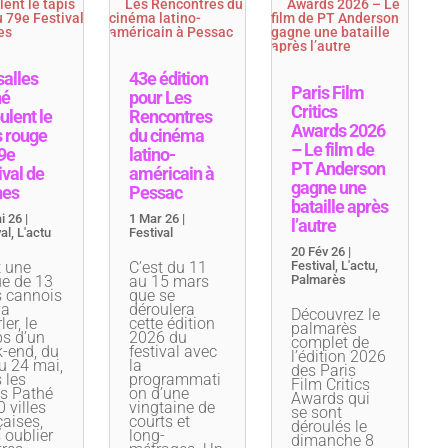
salles
43e édition
Paris Film
hé
pour Les
Critics
ulent le
Rencontres
Awards 2026
s rouge
du cinéma
– Le film de
9e
latino-
PT Anderson
ival de
américain à
gagne une
nes
Pessac
bataille après
i 26
|
1 Mar 26
|
l’autre
al
,
L'actu
Festival
20 Fév 26
|
t une
C’est du 11
Festival
,
L'actu
,
e de 13
au 15 mars
Palmarès
s cannois
que se
va
déroulera
Découvrez le
ler, le
cette édition
palmarès
s d’un
2026 du
complet de
-end, du
festival avec
l’édition 2026
u 24 mai,
la
des Paris
 les
programmati
Film Critics
es Pathé
on d’une
Awards qui
 villes
vingtaine de
se sont
çaises,
courts et
déroulés le
 oublier
long-
dimanche 8