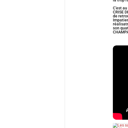
la trop 
C’est a
CRISE DE
de retro
Impatien
réalisat
son quat
CHAMPA