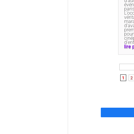
d’au
évé
pari
L’oc
vérit
mar
d’av
prem
pour
ciné
d’en
lire 
1
2