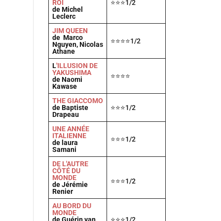
ROI
⭐⭐⭐1/2
de Michel
Leclerc
JIM QUEEN
de Marco
⭐⭐⭐⭐1/2
Nguyen, Nicolas
Athane
L
'ILLUSION DE
YAKUSHIMA
⭐⭐⭐⭐
de Naomi
Kawase
THE GIACCOMO
de Baptiste
⭐⭐⭐1/2
Drapeau
UNE ANNÉE
ITALIENNE
⭐⭐⭐1/2
de laura
Samani
DE L'AUTRE
CÔTÉ DU
MONDE
⭐⭐⭐1/2
de Jérémie
Renier
AU BORD DU
MONDE
de Guérin van
⭐⭐⭐1/2