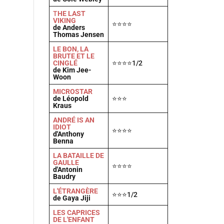
T
HE LAST
VIKING
⭐⭐⭐⭐
de Anders
Thomas Jensen
LE BON, LA
BRUTE ET LE
CINGLÉ
⭐⭐⭐⭐1/2
de Kim Jee-
Woon
MICROSTAR
de Léopold
⭐⭐⭐
Kraus
ANDRÉ IS AN
IDIOT
⭐⭐⭐⭐
d'Anthony
Benna
LA BATAILLE DE
GAULLE
⭐⭐⭐⭐
d'Antonin
Baudry
L'ÉTRANGÈRE
⭐⭐⭐1/2
de Gaya Jiji
LES CAPRICES
DE L'ENFANT