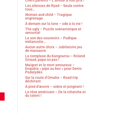
Chers parents – L’amour à tout prix !
Les silences de Ryad – Seule contre
tous…
Woman and child – Tragique
engrenage
À demain sur la lune – ode à la vie !
The ugly – Puzzle scénaristique et
sensoriel
Le son des souvenirs – Pudique
mélancolie…
Aucun autre choix – Jubilatoire jeu
de massacre
Le complexe du Kangourou – Roland
Giraud, papa ou pas !
Maigret et le mort amoureux –
Enquête « pipe au bec » pour Denis
Podalydès
Sur la route d’Omaha – Road trip
déchirant
À pied d’œuvre – sobre et poignant !
Le rêve américain – De la tchatche et
du talent !