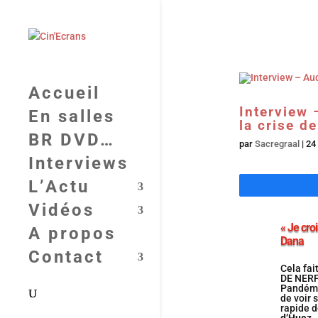
Accueil
Interview
En salles
la crise d
BR DVD…
par
Sacregraal
|
24
Interviews
L’Actu
Vidéos
« Je cro
A propos
Dana
Contact
Cela fa
DE NERFS
Pandémi
de voir 
rapide d