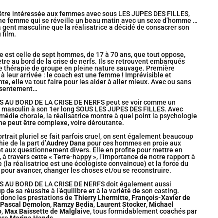
’être intéressée aux femmes avec sous LES JUPES DES FILLES,
ne femme qui se réveille un beau matin avec un sexe d’homme …
la gent masculine que la réalisatrice a décidé de consacrer son
film.
re est celle de sept hommes, de 17 à 70 ans, que tout oppose,
être au bord de la crise de nerfs. Ils se retrouvent embarqués
 thérapie de groupe en pleine nature sauvage. Première
 à leur arrivée : le coach est une femme ! Imprévisible et
te, elle va tout faire pour les aider à aller mieux. Avec ou sans
nsentement…
AU BORD DE LA CRISE DE NERFS peut se voir comme un
 masculin à son 1er long SOUS LES JUPES DES FILLES. Avec
médie chorale, la réalisatrice montre à quel point la psychologie
e peut être complexe, voire déroutante.
ortrait pluriel se fait parfois cruel, on sent également beaucoup
ie de la part d’
Audrey Dana
pour ces hommes en proie aux
t aux questionnement divers. Elle en profite pour mettre en
 à travers cette « Terre-happy », l’importance de notre rapport à
e (la réalisatrice est une écologiste convaincue) et la force du
f pour avancer, changer les choses et/ou se reconstruire.
AU BORD DE LA CRISE DE NERFS doit également aussi
 de sa réussite à l’équilibre et à la variété de son casting.
donc les prestations de
Thierry Lhermitte
,
François-Xavier de
Pascal Demolon
,
Ramzy Bedia
,
Laurent Stocker
,
Michael
o
,
Max Baissette de Malglaive
, tous formidablement coachés par