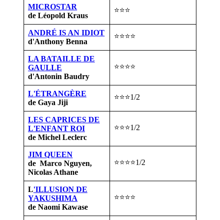
MICROSTAR
⭐⭐⭐
de Léopold Kraus
ANDRÉ IS AN IDIOT
⭐⭐⭐⭐
d'Anthony Benna
LA BATAILLE DE
⭐⭐⭐⭐
GAULLE
d'Antonin Baudry
L'ÉTRANGÈRE
⭐⭐⭐1/2
de Gaya Jiji
LES CAPRICES DE
⭐⭐⭐1/2
L'ENFANT ROI
de Michel Leclerc
JIM QUEEN
⭐⭐⭐⭐1/2
de Marco Nguyen,
Nicolas Athane
L
'ILLUSION DE
⭐⭐⭐⭐
YAKUSHIMA
de Naomi Kawase