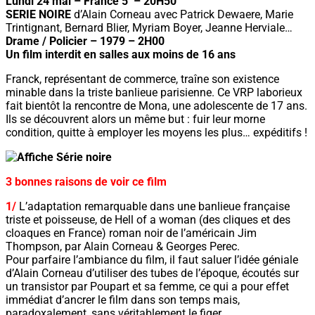
Lundi 24 mai – France 5 – 20H50
SERIE NOIRE
d’Alain Corneau avec Patrick Dewaere, Marie
Trintignant, Bernard Blier, Myriam Boyer, Jeanne Herviale…
Drame / Policier – 1979 – 2H00
Un film interdit en salles aux moins de 16 ans
Franck, représentant de commerce, traîne son existence
minable dans la triste banlieue parisienne. Ce VRP laborieux
fait bientôt la rencontre de Mona, une adolescente de 17 ans.
Ils se découvrent alors un même but : fuir leur morne
condition, quitte à employer les moyens les plus… expéditifs !
3 bonnes raisons de voir ce film
1/
L’adaptation remarquable dans une banlieue française
triste et poisseuse, de Hell of a woman (des cliques et des
cloaques en France) roman noir de l’américain Jim
Thompson, par Alain Corneau & Georges Perec.
Pour parfaire l’ambiance du film, il faut saluer l’idée géniale
d’Alain Corneau d’utiliser des tubes de l’époque, écoutés sur
un transistor par Poupart et sa femme, ce qui a pour effet
immédiat d’ancrer le film dans son temps mais,
paradoxalement, sans véritablement le figer.