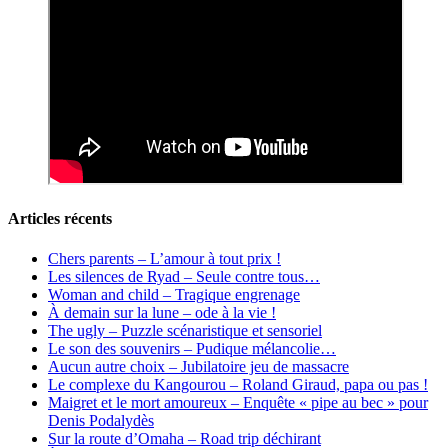
Articles récents
Chers parents – L’amour à tout prix !
Les silences de Ryad – Seule contre tous…
Woman and child – Tragique engrenage
À demain sur la lune – ode à la vie !
The ugly – Puzzle scénaristique et sensoriel
Le son des souvenirs – Pudique mélancolie…
Aucun autre choix – Jubilatoire jeu de massacre
Le complexe du Kangourou – Roland Giraud, papa ou pas !
Maigret et le mort amoureux – Enquête « pipe au bec » pour
Denis Podalydès
Sur la route d’Omaha – Road trip déchirant