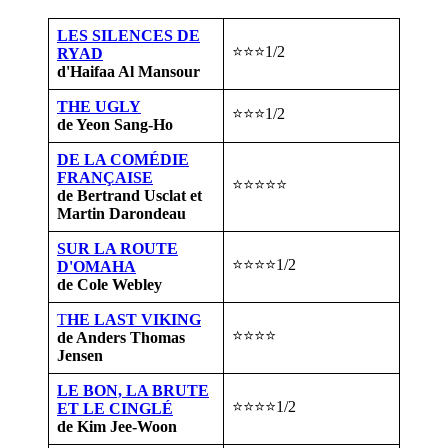
LES SILENCES DE
⭐⭐⭐1/2
RYAD
d'Haifaa Al Mansour
THE UGLY
⭐⭐⭐1/2
de Yeon Sang-Ho
DE LA COMÉDIE
FRANÇAISE
⭐⭐⭐⭐⭐
de Bertrand Usclat et
Martin Darondeau
SUR LA ROUTE
⭐⭐⭐⭐1/2
D'OMAHA
de Cole Webley
T
HE LAST VIKING
⭐⭐⭐⭐
de Anders Thomas
Jensen
LE BON, LA BRUTE
⭐⭐⭐⭐1/2
ET LE CINGLÉ
de Kim Jee-Woon