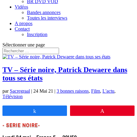
BR DVD VOD
Vidéos
Bandes annonces
Toutes les interviews
A propos
Contact
Inscription
Sélectionner une page
TV – Série noire, Patrick Dewaere dans
tous ses états
par
Sacregraal
|
24 Mai 21
|
3 bonnes raisons
,
Film
,
L'actu
,
Télévision
Partagez
Épingle
- SERIE NOIRE-