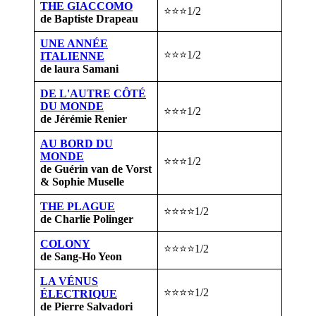
THE GIACCOMO
⭐⭐⭐1/2
de Baptiste Drapeau
UNE ANNÉE
⭐⭐⭐1/2
ITALIENNE
de laura Samani
DE L'AUTRE CÔTÉ
DU MONDE
⭐⭐⭐1/2
de Jérémie Renier
AU BORD DU
MONDE
⭐⭐⭐1/2
de Guérin van de Vorst
& Sophie Muselle
THE PLAGUE
⭐⭐⭐⭐1/2
de Charlie Polinger
COLONY
⭐⭐⭐⭐1/2
de Sang-Ho Yeon
LA VÉNUS
⭐⭐⭐⭐1/2
ÉLECTRIQUE
de Pierre Salvadori