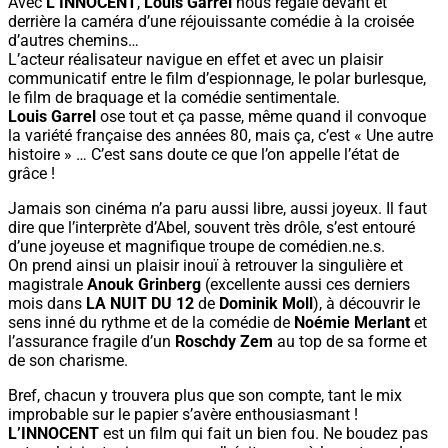
Avec
L’INNOCENT
,
Louis Garrel
nous régale devant et
derrière la caméra d’une réjouissante comédie à la croisée
d’autres chemins…
L’acteur réalisateur navigue en effet et avec un plaisir
communicatif entre le film d’espionnage, le polar burlesque,
le film de braquage et la comédie sentimentale.
Louis Garrel
ose tout et ça passe, même quand il convoque
la variété française des années 80, mais ça, c’est « Une autre
histoire » … C’est sans doute ce que l’on appelle l’état de
grâce !
Jamais son cinéma n’a paru aussi libre, aussi joyeux. Il faut
dire que l’interprète d’Abel, souvent très drôle, s’est entouré
d’une joyeuse et magnifique troupe de comédien.ne.s.
On prend ainsi un plaisir inouï à retrouver la singulière et
magistrale
Anouk Grinberg
(excellente aussi ces derniers
mois dans
LA NUIT DU 12
de
Dominik Moll
), à découvrir le
sens inné du rythme et de la comédie de
Noémie Merlant
et
l’assurance fragile d’un
Roschdy Zem
au top de sa forme et
de son charisme.
Bref, chacun y trouvera plus que son compte, tant le mix
improbable sur le papier s’avère enthousiasmant !
L’INNOCENT
est un film qui fait un bien fou. Ne boudez pas