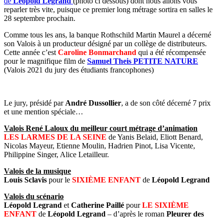
de
Léopold Legrand
(photo ci dessous) dont nous allons vous
reparler très vite, puisque ce premier long métrage sortira en salles le
28 septembre prochain.
Comme tous les ans, la banque Rothschild Martin Maurel a décerné
son Valois à un producteur désigné par un collège de distributeurs.
Cette année c’est
Caroline Bonmarchand
qui a été récompensée
pour le magnifique film de
Samuel Theis
PETITE NATURE
(Valois 2021 du jury des étudiants francophones)
Le jury, présidé par
André Dussollier
, a de son côté décerné 7 prix
et une mention spéciale…
Valois René Laloux du meilleur court métrage d’animation
LES LARMES DE LA SEINE
de Yanis Belaid, Eliott Benard,
Nicolas Mayeur, Etienne Moulin, Hadrien Pinot, Lisa Vicente,
Philippine Singer, Alice Letailleur.
Valois de la musique
Louis Sclavis
pour le
SIXIÈME ENFANT
de
Léopold Legrand
Valois du scénario
Léopold Legrand
et
Catherine Paillé
pour
LE SIXIÈME
ENFANT
de
Léopold Legrand
– d’après le roman
Pleurer des