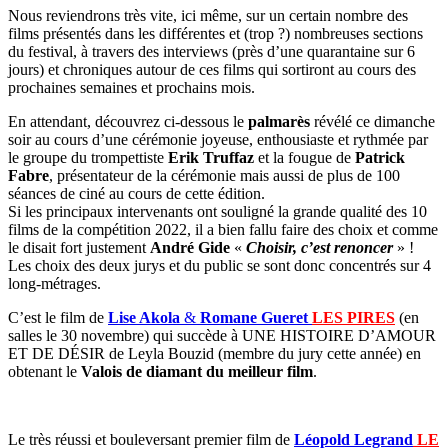
Nous reviendrons très vite, ici même, sur un certain nombre des
films présentés dans les différentes et (trop ?) nombreuses sections
du festival, à travers des interviews (près d’une quarantaine sur 6
jours) et chroniques autour de ces films qui sortiront au cours des
prochaines semaines et prochains mois.
En attendant, découvrez ci-dessous le
palmarès
révélé ce dimanche
soir au cours d’une cérémonie joyeuse, enthousiaste et rythmée par
le groupe du trompettiste
Erik Truffaz
et la fougue de
Patrick
Fabre
, présentateur de la cérémonie mais aussi de plus de 100
séances de ciné au cours de cette édition.
Si les principaux intervenants ont souligné la grande qualité des 10
films de la compétition 2022, il a bien fallu faire des choix et comme
le disait fort justement
André Gide
«
Choisir, c’est renoncer
» !
Les choix des deux jurys et du public se sont donc concentrés sur 4
long-métrages.
C’est le film de
Lise Akola
&
Romane Gueret
LES PIRES
(en
salles le 30 novembre) qui succède à UNE HISTOIRE D’AMOUR
ET DE DÉSIR de Leyla Bouzid (membre du jury cette année) en
obtenant le
Valois de diamant du meilleur film
.
Le très réussi et bouleversant premier film de
Léopold Legrand
LE