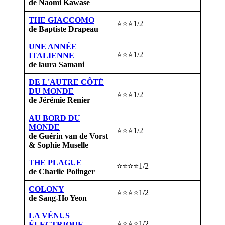
de Naomi Kawase
THE GIACCOMO
⭐⭐⭐1/2
de Baptiste Drapeau
UNE ANNÉE
⭐⭐⭐1/2
ITALIENNE
de laura Samani
DE L'AUTRE CÔTÉ
DU MONDE
⭐⭐⭐1/2
de Jérémie Renier
AU BORD DU
MONDE
⭐⭐⭐1/2
de Guérin van de Vorst
& Sophie Muselle
THE PLAGUE
⭐⭐⭐⭐1/2
de Charlie Polinger
COLONY
⭐⭐⭐⭐1/2
de Sang-Ho Yeon
LA VÉNUS
⭐⭐⭐⭐1/2
ÉLECTRIQUE