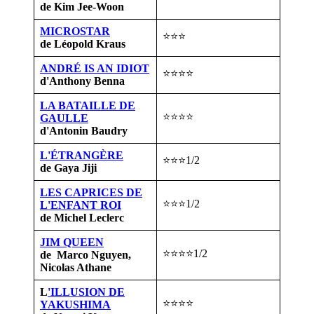
de Kim Jee-Woon
MICROSTAR
⭐⭐⭐
de Léopold Kraus
ANDRÉ IS AN IDIOT
⭐⭐⭐⭐
d'Anthony Benna
LA BATAILLE DE
⭐⭐⭐⭐
GAULLE
d'Antonin Baudry
L'ÉTRANGÈRE
⭐⭐⭐1/2
de Gaya Jiji
LES CAPRICES DE
⭐⭐⭐1/2
L'ENFANT ROI
de Michel Leclerc
JIM QUEEN
⭐⭐⭐⭐1/2
de Marco Nguyen,
Nicolas Athane
L
'ILLUSION DE
⭐⭐⭐⭐
YAKUSHIMA