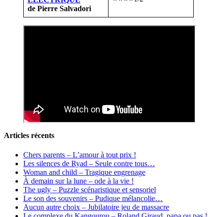
de Pierre Salvadori
Articles récents
Chers parents – L’amour à tout prix !
Les silences de Ryad – Seule contre tous…
Woman and child – Tragique engrenage
À demain sur la lune – ode à la vie !
The ugly – Puzzle scénaristique et sensoriel
Le son des souvenirs – Pudique mélancolie…
Aucun autre choix – Jubilatoire jeu de massacre
Le complexe du Kangourou – Roland Giraud, papa ou pas !