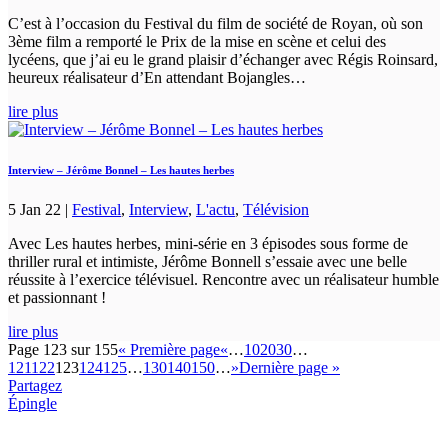
C’est à l’occasion du Festival du film de société de Royan, où son
3ème film a remporté le Prix de la mise en scène et celui des
lycéens, que j’ai eu le grand plaisir d’échanger avec Régis Roinsard,
heureux réalisateur d’En attendant Bojangles…
lire plus
Interview – Jérôme Bonnel – Les hautes herbes
5 Jan 22
|
Festival
,
Interview
,
L'actu
,
Télévision
Avec Les hautes herbes, mini-série en 3 épisodes sous forme de
thriller rural et intimiste, Jérôme Bonnell s’essaie avec une belle
réussite à l’exercice télévisuel. Rencontre avec un réalisateur humble
et passionnant !
lire plus
Page 123 sur 155
« Première page
«
…
10
20
30
…
121
122
123
124
125
…
130
140
150
…
»
Dernière page »
Partagez
Épingle