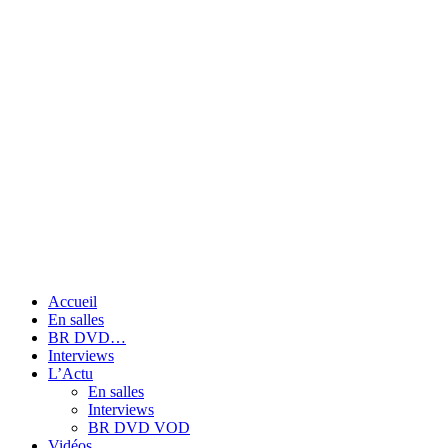
Accueil
En salles
BR DVD…
Interviews
L’Actu
En salles
Interviews
BR DVD VOD
Vidéos