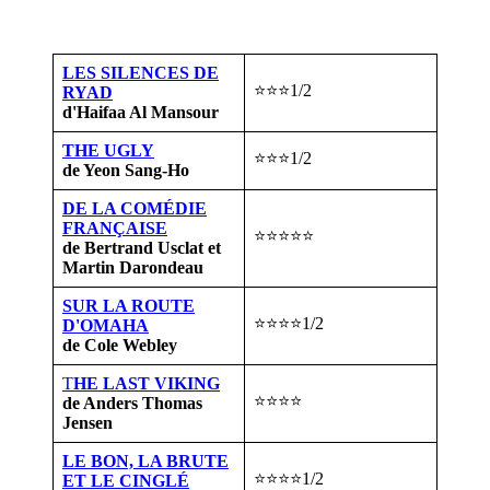
LES SILENCES DE
⭐⭐⭐1/2
RYAD
d'Haifaa Al Mansour
THE UGLY
⭐⭐⭐1/2
de Yeon Sang-Ho
DE LA COMÉDIE
FRANÇAISE
⭐⭐⭐⭐⭐
de Bertrand Usclat et
Martin Darondeau
SUR LA ROUTE
⭐⭐⭐⭐1/2
D'OMAHA
de Cole Webley
T
HE LAST VIKING
⭐⭐⭐⭐
de Anders Thomas
Jensen
LE BON, LA BRUTE
⭐⭐⭐⭐1/2
ET LE CINGLÉ