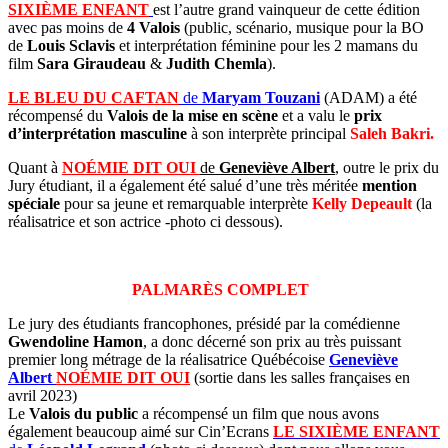
SIXIÈME ENFANT
est l’autre grand vainqueur de cette édition
avec pas moins de
4 Valois
(public, scénario, musique pour la BO
de
Louis Sclavis
et interprétation féminine pour les 2 mamans du
film
Sara Giraudeau
&
Judith Chemla
).
LE BLEU DU CAFTAN
de
Maryam Touzani
(ADAM) a été
récompensé du
Valois de la mise en scène
et a valu le
prix
d’interprétation masculine
à son interprète principal
Saleh Bakri.
Quant à
NOÉMIE DIT OUI
de
Geneviève Albert
, outre le prix du
Jury étudiant, il a également été salué d’une très méritée
mention
spéciale
pour sa jeune et remarquable interprète
Kelly Depeault
(la
réalisatrice et son actrice -photo ci dessous)
.
PALMARÈS COMPLET
Le jury des étudiants francophones, présidé par la comédienne
Gwendoline Hamon
, a donc décerné son prix au très puissant
premier long métrage de la réalisatrice Québécoise
Geneviève
Albert
NOÉMIE DIT OUI
(sortie dans les salles françaises en
avril 2023)
Le
Valois du public
a récompensé un film que nous avons
également beaucoup aimé sur Cin’Ecrans
LE SIXIÈME ENFANT