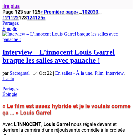
lire plus
Page 123 sur 125
« Première page
«
…
10
20
30
…
121
122
123
124
125
»
Partagez
Épingle
Interview – L’innocent Louis Garrel
braque les salles avec panache !
par
Sacregraal
|
14 Oct 22
|
En salles - À la une
,
Film
,
Interview
,
L'actu
Partagez
Épingle
« Le film est assez hybride et je le voulais comme
ça … » Louis Garrel
Avec
L’INNOCENT
,
Louis Garrel
nous régale devant et
derrière la caméra d’une réjouissante comédie à la croisée