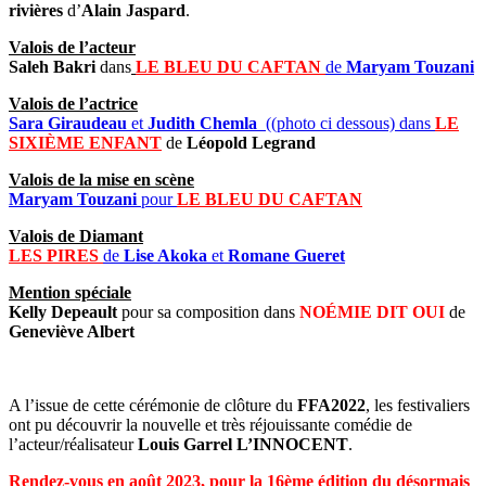
rivières
d’
Alain Jaspard
.
Valois de l’acteur
Saleh Bakri
dans
LE BLEU DU CAFTAN
de
Maryam Touzani
Valois de l’actrice
Sara Giraudeau
et
Judith Chemla
((photo ci dessous) dans
LE
SIXIÈME ENFANT
de
Léopold Legrand
Valois de la mise en scène
Maryam Touzani
pour
LE BLEU DU CAFTAN
Valois de Diamant
LES PIRES
de
Lise Akoka
et
Romane Gueret
Mention spéciale
Kelly Depeault
pour sa composition dans
NOÉMIE DIT OUI
de
Geneviève Albert
A l’issue de cette cérémonie de clôture du
FFA2022
, les festivaliers
ont pu découvrir la nouvelle et très réjouissante comédie de
l’acteur/réalisateur
Louis Garrel L’INNOCENT
.
Rendez-vous en août 2023, pour la 16ème édition du désormais