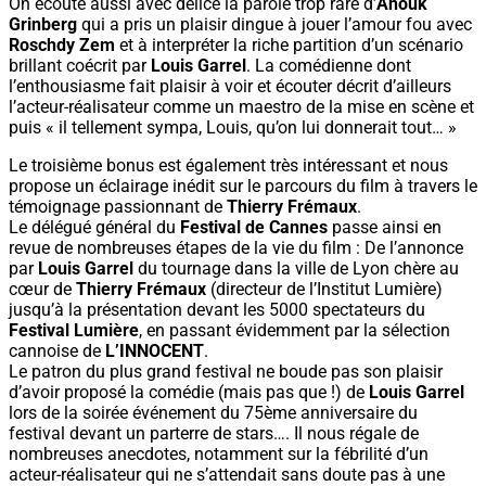
On écoute aussi avec délice la parole trop rare d’
Anouk
Grinberg
qui a pris un plaisir dingue à jouer l’amour fou avec
Roschdy Zem
et à interpréter la riche partition d’un scénario
brillant coécrit par
Louis Garrel
. La comédienne dont
l’enthousiasme fait plaisir à voir et écouter décrit d’ailleurs
l’acteur-réalisateur comme un maestro de la mise en scène et
puis « il tellement sympa, Louis, qu’on lui donnerait tout… »
Le troisième bonus est également très intéressant et nous
propose un éclairage inédit sur le parcours du film à travers le
témoignage passionnant de
Thierry Frémaux
.
Le délégué général du
Festival de Cannes
passe ainsi en
revue de nombreuses étapes de la vie du film : De l’annonce
par
Louis Garrel
du tournage dans la ville de Lyon chère au
cœur de
Thierry Frémaux
(directeur de l’Institut Lumière)
jusqu’à la présentation devant les 5000 spectateurs du
Festival Lumière
, en passant évidemment par la sélection
cannoise de
L’INNOCENT
.
Le patron du plus grand festival ne boude pas son plaisir
d’avoir proposé la comédie (mais pas que !) de
Louis Garrel
lors de la soirée événement du 75ème anniversaire du
festival devant un parterre de stars…. Il nous régale de
nombreuses anecdotes, notamment sur la fébrilité d’un
acteur-réalisateur qui ne s’attendait sans doute pas à une