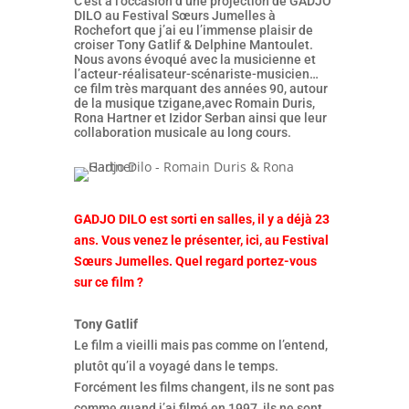
C’est à l’occasion d’une projection de GADJO
DILO au Festival Sœurs Jumelles à
Rochefort que j’ai eu l’immense plaisir de
croiser Tony Gatlif & Delphine Mantoulet.
Nous avons évoqué avec la musicienne et
l’acteur-réalisateur-scénariste-musicien…
ce film très marquant des années 90, autour
de la musique tzigane,avec Romain Duris,
Rona Hartner et Izidor Serban ainsi que leur
collaboration musicale au long cours.
GADJO DILO est sorti en salles, il y a déjà 23
ans. Vous venez le présenter, ici, au Festival
Sœurs Jumelles. Quel regard portez-vous
sur ce film ?
Tony Gatlif
Le film a vieilli mais pas comme on l’entend,
plutôt qu’il a voyagé dans le temps.
Forcément les films changent, ils ne sont pas
comme quand j’ai filmé en 1997, ils ne sont