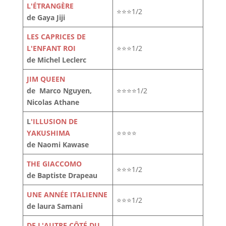
L'ÉTRANGÈRE
⭐⭐⭐1/2
de Gaya Jiji
LES CAPRICES DE
L'ENFANT ROI
⭐⭐⭐1/2
de Michel Leclerc
JIM QUEEN
de Marco Nguyen,
⭐⭐⭐⭐1/2
Nicolas Athane
L
'ILLUSION DE
YAKUSHIMA
⭐⭐⭐⭐
de Naomi Kawase
THE GIACCOMO
⭐⭐⭐1/2
de Baptiste Drapeau
UNE ANNÉE ITALIENNE
⭐⭐⭐1/2
de laura Samani
DE L'AUTRE CÔTÉ DU