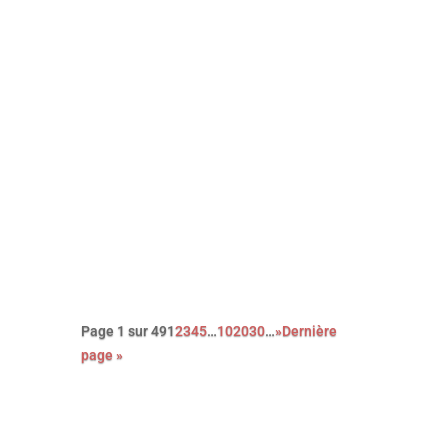
Découvrez le palmarès complet de
l’édition 2026 des Paris Film
Critics Awards qui se sont déroulés
le dimanche 8 février à Paris.
Page 1 sur 49
1
2
3
4
5
…
10
20
30
…
»
Dernière
page »