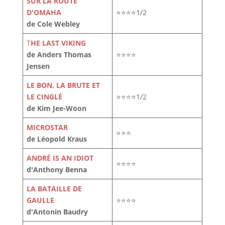
SUR LA ROUTE
D'OMAHA
⭐⭐⭐⭐1/2
de Cole Webley
T
HE LAST VIKING
de Anders Thomas
⭐⭐⭐⭐
Jensen
LE BON, LA BRUTE ET
LE CINGLÉ
⭐⭐⭐⭐1/2
de Kim Jee-Woon
MICROSTAR
⭐⭐⭐
de Léopold Kraus
ANDRÉ IS AN IDIOT
⭐⭐⭐⭐
d'Anthony Benna
LA BATAILLE DE
GAULLE
⭐⭐⭐⭐
d'Antonin Baudry