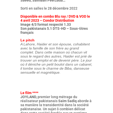
Saeed, Salmaan Peerzada…
Sorti en salles le 28 décembre 2022
Disponible en combo Blu ray / DVD & VOD le
4 avril 2023 – Condor Distribution
Image 4/3 format respecté 1.33
Son pakistanais 5.1 DTS-HD – Sous-titres
français
Le pitch
A Lahore, Haider et son épouse, cohabitent
avec la famille de son frère au grand
complet. Dans cette maison où chacun vit
sous le regard des autres, Haider est prié de
trouver un emploi et de devenir père. Le jour
où il déniche un petit boulot dans un cabaret,
il tombe sous le charme de Biba, danseuse
sensuelle et magnétique.
Le film ****
JOYLAND,
premier long métrage du
réalisateur pakistanais
Saim Sadiq
aborde à
sa manière la transidentité dans la société
pakistanaise. Un sujet ô combien délicat