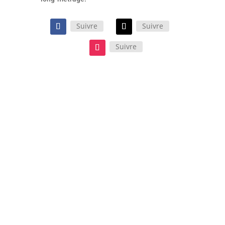
Suivre
Suivre
Suivre
Le film d’Oliver Hermanus, porté
par Paul Mescal et Josh O’Connor,
est une œuvre sensorielle qui se
ressent et s’écoute tout autant
qu’elle se regarde. Un long-