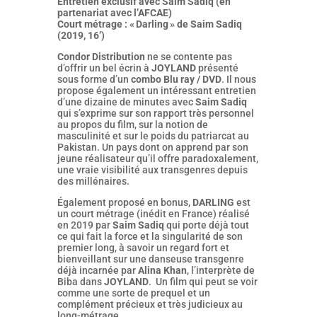
Entretien exclusif avec Saim Sadiq (en
partenariat avec l’AFCAE)
Court métrage : « Darling » de Saim Sadiq
(2019, 16’)
Condor Distribution
ne se contente pas
d’offrir un bel écrin à
JOYLAND
présenté
sous forme d’un
combo Blu ray / DVD
. Il nous
propose également un intéressant entretien
d’une dizaine de minutes avec
Saim Sadiq
qui s’exprime sur son rapport très personnel
au propos du film, sur la notion de
masculinité et sur le poids du patriarcat au
Pakistan. Un pays dont on apprend par son
jeune réalisateur qu’il offre paradoxalement,
une vraie visibilité aux transgenres depuis
des millénaires.
Également proposé en bonus,
DARLING
est
un court métrage (inédit en France) réalisé
en 2019 par
Saim Sadiq
qui porte déjà tout
ce qui fait la force et la singularité de son
premier long, à savoir un regard fort et
bienveillant sur une danseuse transgenre
déjà incarnée par
Alina Khan
, l’interprète de
Biba dans
JOYLAND
. Un film qui peut se voir
comme une sorte de prequel et un
complément précieux et très judicieux au
long-métrage.