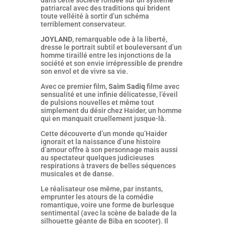
dans cette société fondée sur un système
patriarcal avec des traditions qui brident
toute velléité à sortir d’un schéma
terriblement conservateur.
JOYLAND
, remarquable ode à la liberté,
dresse le portrait subtil et bouleversant d’un
homme tiraillé entre les injonctions de la
société et son envie irrépressible de prendre
son envol et de vivre sa vie.
Avec ce premier film,
Saim Sadiq
filme avec
sensualité et une infinie délicatesse, l’éveil
de pulsions nouvelles et même tout
simplement du désir chez Haider, un homme
qui en manquait cruellement jusque-là.
Cette découverte d’un monde qu’Haider
ignorait et la naissance d’une histoire
d’amour offre à son personnage mais aussi
au spectateur quelques judicieuses
respirations à travers de belles séquences
musicales et de danse.
Le réalisateur ose même, par instants,
emprunter les atours de la comédie
romantique, voire une forme de burlesque
sentimental (avec la scène de balade de la
silhouette géante de Biba en scooter). Il