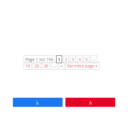
mélo grâce à sa mise en scène
épurée et à la performance
magistrale de ses trois interprètes
principaux.
Pépite !
Page 1 sur 156
1
2
3
4
5
…
10
20
30
…
»
Dernière page »
Partagez
Épingle