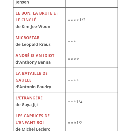
Jensen
LE BON, LA BRUTE ET
LE CINGLÉ
⭐⭐⭐⭐1/2
de Kim Jee-Woon
MICROSTAR
⭐⭐⭐
de Léopold Kraus
ANDRÉ IS AN IDIOT
⭐⭐⭐⭐
d'Anthony Benna
LA BATAILLE DE
GAULLE
⭐⭐⭐⭐
d'Antonin Baudry
L'ÉTRANGÈRE
⭐⭐⭐1/2
de Gaya Jiji
LES CAPRICES DE
L'ENFANT ROI
⭐⭐⭐1/2
de Michel Leclerc