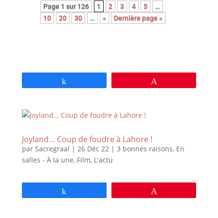
Page 1 sur 126
1
2
3
4
5
…
10
20
30
…
»
Dernière page »
Partagez
Épingle
Joyland… Coup de foudre à Lahore !
par
Sacregraal
|
26 Déc 22
|
3 bonnes raisons
,
En
salles - À la une
,
Film
,
L'actu
Partagez
Épingle