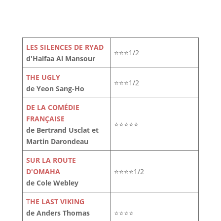
LES SILENCES DE RYAD
⭐⭐⭐1/2
d'Haifaa Al Mansour
THE UGLY
⭐⭐⭐1/2
de Yeon Sang-Ho
DE LA COMÉDIE
FRANÇAISE
⭐⭐⭐⭐⭐
de Bertrand Usclat et
Martin Darondeau
SUR LA ROUTE
D'OMAHA
⭐⭐⭐⭐1/2
de Cole Webley
T
HE LAST VIKING
de Anders Thomas
⭐⭐⭐⭐