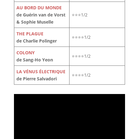
AU BORD DU MONDE
de Guérin van de Vorst
⭐⭐⭐1/2
& Sophie Muselle
THE PLAGUE
⭐⭐⭐⭐1/2
de Charlie Polinger
COLONY
⭐⭐⭐⭐1/2
de Sang-Ho Yeon
LA VÉNUS ÉLECTRIQUE
⭐⭐⭐⭐1/2
de Pierre Salvadori