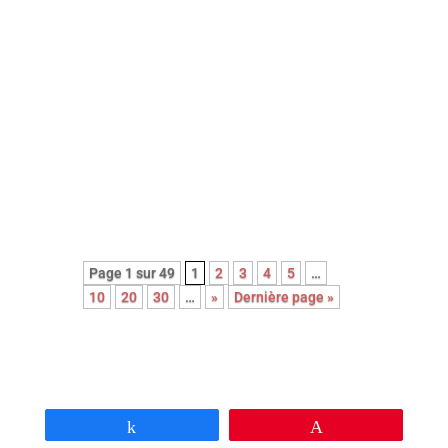
Découvrez le palmarès complet de
l’édition 2026 des Paris Film
Critics Awards qui se sont déroulés
le dimanche 8 février à Paris.
Page 1 sur 49
1
2
3
4
5
…
10
20
30
…
»
Dernière page »
Partagez
Épingle