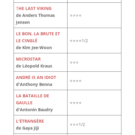
T
HE LAST VIKING
de Anders Thomas
⭐⭐⭐⭐
Jensen
LE BON, LA BRUTE ET
LE CINGLÉ
⭐⭐⭐⭐1/2
de Kim Jee-Woon
MICROSTAR
⭐⭐⭐
de Léopold Kraus
ANDRÉ IS AN IDIOT
⭐⭐⭐⭐
d'Anthony Benna
LA BATAILLE DE
GAULLE
⭐⭐⭐⭐
d'Antonin Baudry
L'ÉTRANGÈRE
⭐⭐⭐1/2
de Gaya Jiji