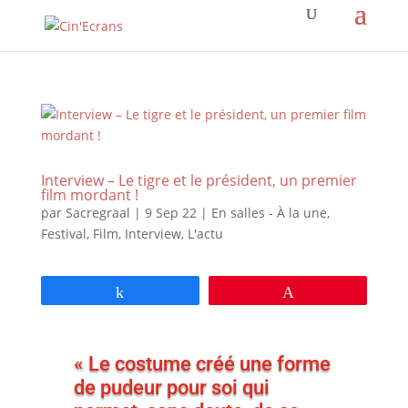
Interview – Le tigre et le président, un premier
film mordant !
par
Sacregraal
|
9 Sep 22
|
En salles - À la une
,
Festival
,
Film
,
Interview
,
L'actu
Partagez
Épingle
« Le costume créé une forme
de pudeur pour soi qui