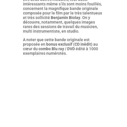
intéressants même s’ils sont moins fouillés,
concernent la magnifique bande originale
composée pour le film par le très talentueux
et très sollicité
Benjamin Biolay
. On y
découvre, notamment, quelques images
rares des sessions de travail du musicien,
multi instrumentiste, en studio.
A noter que cette bande originale est
proposée en
bonus exclusif
(
CD inédit)
au
cœur du
combo Blu ray / DVD
édité à 1000
exemplaires numérotés.
Le film d’Oliver Hermanus, porté