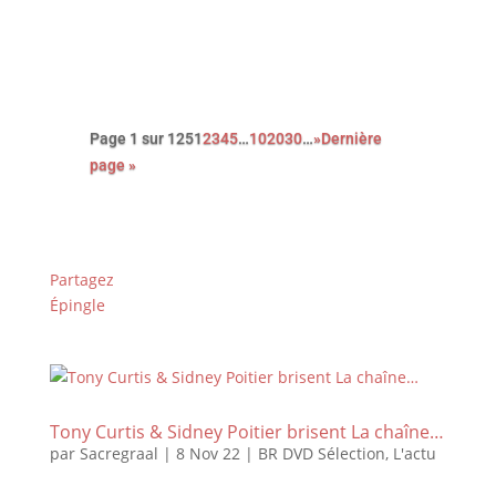
boulots…
Page 1 sur 125
1
2
3
4
5
…
10
20
30
…
»
Dernière
page »
Partagez
Épingle
Tony Curtis & Sidney Poitier brisent La chaîne…
par
Sacregraal
|
8 Nov 22
|
BR DVD Sélection
,
L'actu