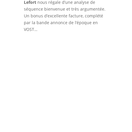
Lefort
nous régale d’une analyse de
séquence bienvenue et très argumentée.
Un bonus d’excellente facture, complété
par la bande annonce de l’époque en
VOST…
Le film d’Oliver Hermanus, porté par
Paul Mescal et Josh O’Connor, est
une œuvre sensorielle qui se
ressent et s’écoute tout autant
qu’elle se regarde. Un long-métrage
d’une infinie délicatesse à découvrir