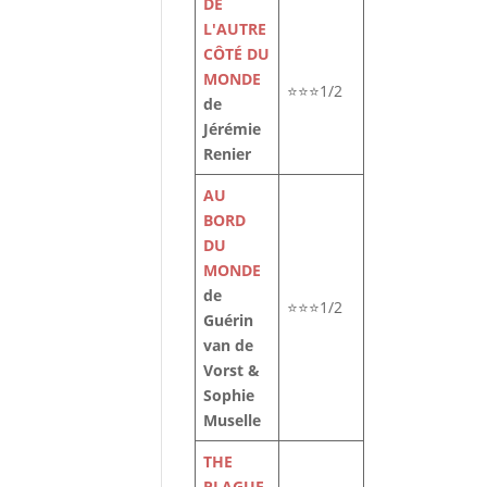
DE
L'AUTRE
CÔTÉ DU
MONDE
⭐⭐⭐1/2
de
Jérémie
Renier
AU
BORD
DU
MONDE
de
⭐⭐⭐1/2
Guérin
van de
Vorst &
Sophie
Muselle
THE
PLAGUE