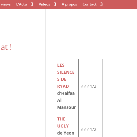
rviews
L’Actu
Vidéos
A propos
Contact
at !
LES
SILENCE
S DE
RYAD
⭐⭐⭐1/2
d'Haifaa
Al
Mansour
THE
UGLY
⭐⭐⭐1/2
de Yeon