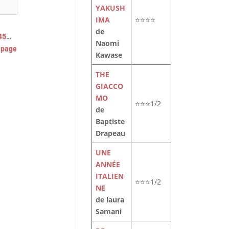
YAKUSH
IMA
⭐⭐⭐⭐
de
4
5
…
Naomi
 page
Kawase
THE
GIACCO
MO
⭐⭐⭐1/2
de
Baptiste
Drapeau
UNE
ANNÉE
ITALIEN
⭐⭐⭐1/2
NE
de laura
Samani