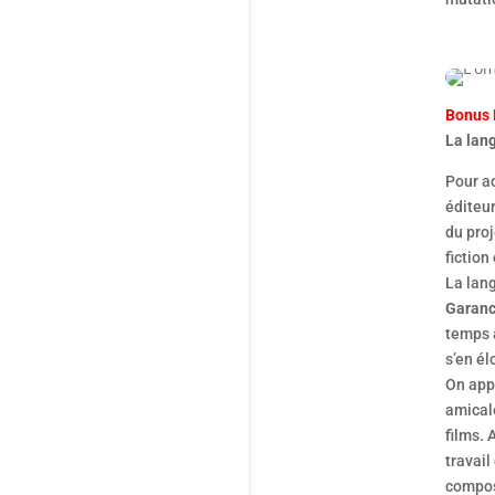
Bonus
La lang
Pour a
éditeur
du proj
fiction
La lang
Garanc
temps a
s’en él
On app
amicale
films. 
travai
compos