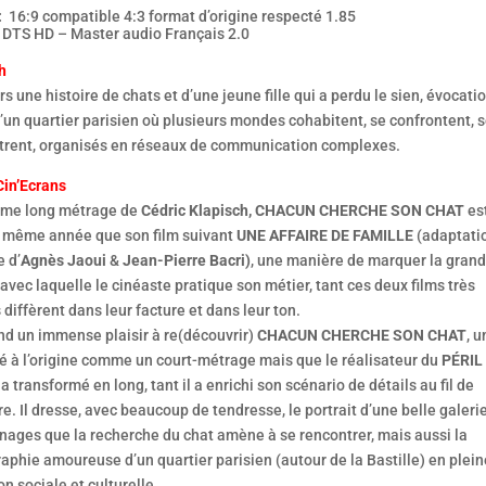
:
16:9 compatible 4:3 format d’origine respecté 1.85
DTS HD – Master audio Français 2.0
h
rs une histoire de chats et d’une jeune fille qui a perdu le sien, évocati
d’un quartier parisien où plusieurs mondes cohabitent, se confrontent, 
trent, organisés en réseaux de communication complexes.
Cin’Ecrans
ème long métrage de
Cédric Klapisch,
CHACUN CHERCHE SON CHAT
es
la même année que son film suivant
UNE AFFAIRE DE FAMILLE
(adaptati
e d’
Agnès Jaoui
&
Jean-Pierre Bacri)
, une manière de marquer la gran
 avec laquelle le cinéaste pratique son métier, tant ces deux films très
 diffèrent dans leur facture et dans leur ton.
nd un immense plaisir à re(découvrir)
CHACUN CHERCHE SON CHAT
, u
é à l’origine comme un court-métrage mais que le réalisateur du
PÉRIL
a transformé en long, tant il a enrichi son scénario de détails au fil de
ure. Il dresse, avec beaucoup de tendresse, le portrait d’une belle galeri
nages que la recherche du chat amène à se rencontrer, mais aussi la
aphie amoureuse d’un quartier parisien (autour de la Bastille) en plein
n sociale et culturelle.