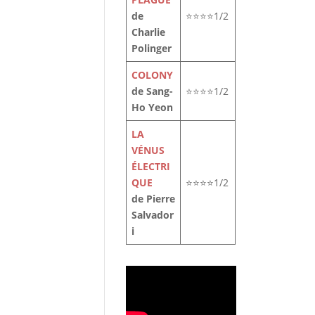
de
⭐⭐⭐⭐1/2
Charlie
Polinger
COLONY
de Sang-
⭐⭐⭐⭐1/2
Ho Yeon
LA
VÉNUS
ÉLECTRI
QUE
⭐⭐⭐⭐1/2
de Pierre
Salvador
i