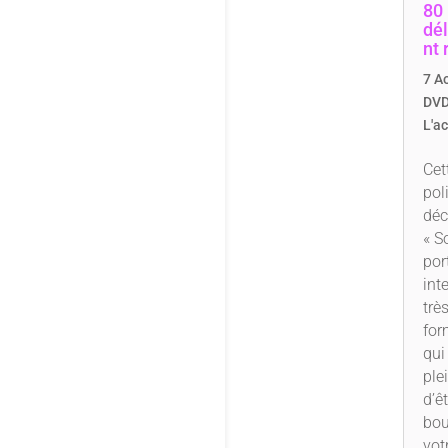
80
dé
nt 
7 A
DVD
L'a
Cet
pol
déc
« So
por
int
trè
for
qui
ple
d’êt
bou
vot