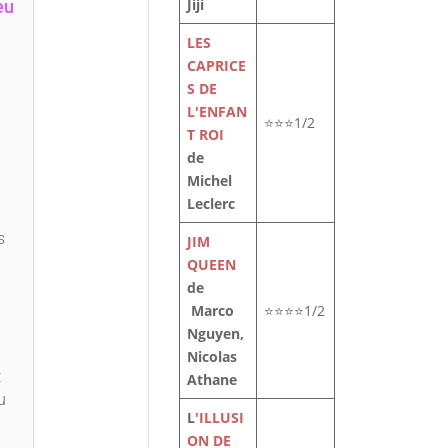
Jiji
eu
e
LES
CAPRICE
S DE
L'ENFAN
⭐⭐⭐1/2
T ROI
de
Michel
Leclerc
s
JIM
QUEEN
de
Marco
⭐⭐⭐⭐1/2
Nguyen,
Nicolas
t
Athane
u
L
'ILLUSI
ON DE