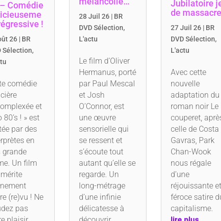
mélancolie…
Jubilatoire j
 – Comédie
de massacr
licieuseme
28 Juil 26
|
BR
régressive !
DVD Sélection
,
27 Juil 26
|
BR
oût 26
|
BR
L'actu
DVD Sélection
,
 Sélection
,
L'actu
Le film d’Oliver
ctu
Hermanus, porté
Avec cette
te comédie
par Paul Mescal
nouvelle
icière
et Josh
adaptation du
omplexée et
O’Connor, est
roman noir Le
 80’s ! » est
une œuvre
couperet, aprè
tée par des
sensorielle qui
celle de Costa
erprètes en
se ressent et
Gavras, Park
s grande
s’écoute tout
Chan-Wook
me. Un film
autant qu’elle se
nous régale
 mérite
regarde. Un
d’une
inement
long-métrage
réjouissante e
re (re)vu ! Ne
d’une infinie
féroce satire d
dez pas
délicatesse à
capitalisme.
re plaisir…
découvrir
lire plus