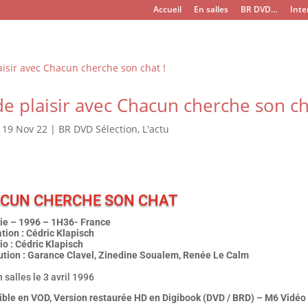
Accueil
En salles
BR DVD…
Inte
e plaisir avec Chacun cherche son ch
|
19 Nov 22
|
BR DVD Sélection
,
L'actu
CUN CHERCHE SON CHAT
e – 1996 – 1H36- France
tion : Cédric Klapisch
o : Cédric Klapisch
bution : Garance Clavel, Zinedine Soualem, Renée Le Calm
n salles le 3 avril 1996
ible en VOD, Version restaurée HD en Digibook (DVD / BRD) – M6 Vidéo