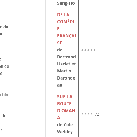
Sang-Ho
DE LA
COMÉDI
on de
E
se
FRANÇAI
SE
de
⭐⭐⭐⭐⭐
Bertrand
t
Usclat et
on de
Martin
de
Daronde
au
n film
SUR LA
ROUTE
D'OMAH
⭐⭐⭐⭐1/2
e de
A
de Cole
e
Webley