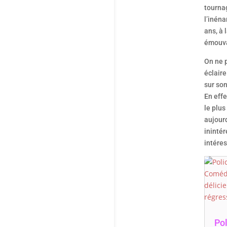
tourna
l’inén
ans, à
émouv
On ne 
éclaire
sur son
En eff
le plus
aujourd
inintér
intére
Pol