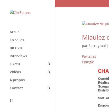
Accueil
Miaulez d
En salles
par
Sacregraal
BR DVD…
Interviews
Partagez
Épingle
L’Actu
CHA
Vidéos
Comédi
A propos
Réalisa
Scénari
Contact
Distri
Sorti e
Dispon