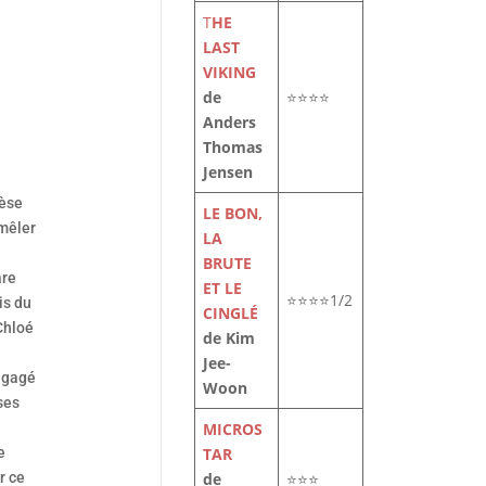
T
HE
LAST
VIKING
de
⭐⭐⭐⭐
Anders
Thomas
Jensen
nèse
LE BON,
 mêler
LA
BRUTE
are
ET LE
⭐⭐⭐⭐1/2
is du
CINGLÉ
Chloé
de Kim
Jee-
ngagé
Woon
ses
MICROS
e
TAR
r ce
de
⭐⭐⭐