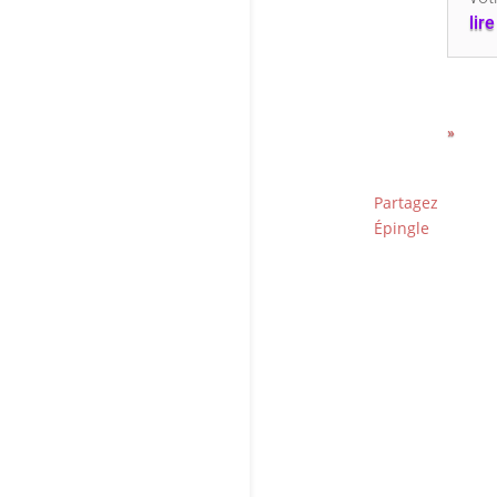
lir
»
Partagez
Épingle