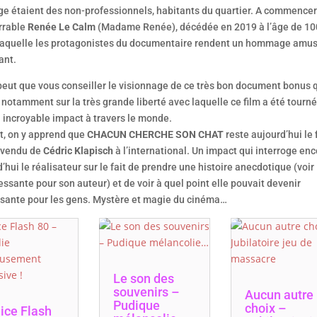
ge étaient des non-professionnels, habitants du quartier. A commencer
arrable
Renée Le Calm
(Madame Renée), décédée en 2019 à l’âge de 10
 laquelle les protagonistes du documentaire rendent un hommage amus
ant.
peut que vous conseiller le visionnage de ce très bon document bonus 
 notamment sur la très grande liberté avec laquelle ce film a été tourné
 incroyable impact à travers le monde.
et, on y apprend que
CHACUN CHERCHE SON CHAT
reste aujourd’hui le 
 vendu de
Cédric Klapisch
à l’international. Un impact qui interroge en
’hui le réalisateur sur le fait de prendre une histoire anecdotique (voir
essante pour son auteur) et de voir à quel point elle pouvait devenir
ssante pour les gens. Mystère et magie du cinéma…
Le son des
souvenirs –
Aucun autre
Pudique
choix –
ice Flash