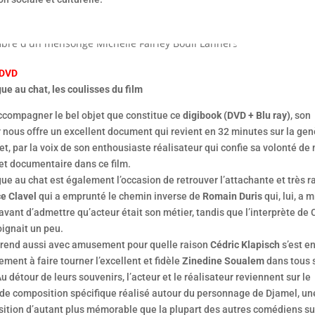
 DVD
ue au chat, les coulisses du film
ccompagner le bel objet que constitue ce
digibook (DVD + Blu ray)
, son
 nous offre un excellent document qui revient en 32 minutes sur la ge
et, par la voix de son enthousiaste réalisateur qui confie sa volonté de
 et documentaire dans ce film.
ue au chat est également l’occasion de retrouver l’attachante et très r
e Clavel
qui a emprunté le chemin inverse de
Romain Duris
qui, lui, a m
vant d’admettre qu’acteur était son métier, tandis que l’interprète de 
oignait un peu.
rend aussi avec amusement pour quelle raison
Cédric Klapisch
s’est e
ment à faire tourner l’excellent et fidèle
Zinedine Soualem
dans tous 
Au détour de leurs souvenirs, l’acteur et le réalisateur reviennent sur le
l de composition spécifique réalisé autour du personnage de Djamel, un
ition d’autant plus mémorable que la plupart des autres comédiens su