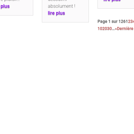
e plus
absolument !
lire plus
Page 1 sur 126
1
2
3
10
20
30
…
»
Dernière