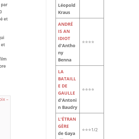
 par
Léopold
0
Kraus
é et
ANDRÉ
IS AN
qui
IDIOT
⭐⭐⭐⭐
 et
d'Antho
ny
film
Benna
core
LA
BATAILL
E DE
⭐⭐⭐⭐
GAULLE
d'Antoni
n Baudry
L'ÉTRAN
GÈRE
⭐⭐⭐1/2
de Gaya