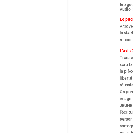
Image 
Audio :
Le pitc
A trave
la vie 
rencon
L’avis 
Troisi
sorti 
la pièc
liberté
réussis
On pre
imagin
JEUNE
l’écrit
person
cartogr
mutatio