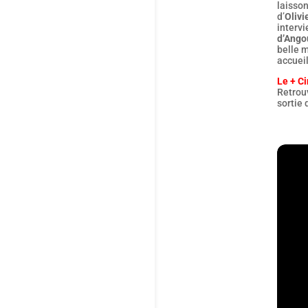
laisson
d’
Olivi
interv
d’Ang
belle 
accueil
Le + Ci
Retrouv
sortie 