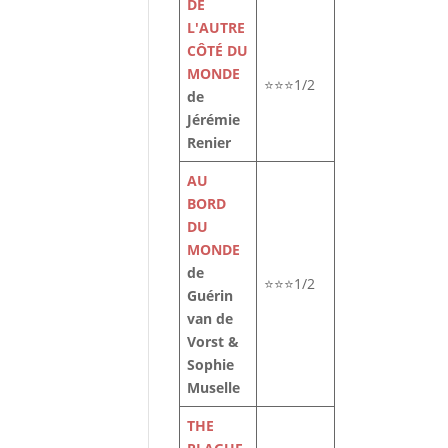
DE
L'AUTRE
CÔTÉ DU
MONDE
⭐⭐⭐1/2
de
Jérémie
Renier
AU
BORD
DU
MONDE
de
⭐⭐⭐1/2
Guérin
van de
le
Vorst &
t
Sophie
Muselle
THE