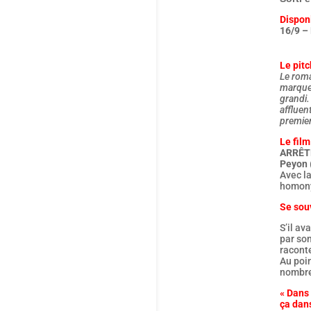
Dispon
16/9 – 
Le pitc
Le roma
marque 
grandi.
affluent
premier
Le film
ARRÊT
Peyon
Avec la
homony
Se sou
S’il av
par so
racont
Au poin
nombreu
« Dans 
ça dans