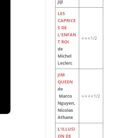
Jiji
LES
CAPRICE
S DE
L'ENFAN
⭐⭐⭐1/2
T ROI
de
Michel
Leclerc
JIM
QUEEN
de
Marco
⭐⭐⭐⭐1/2
Nguyen,
Nicolas
Athane
L
'ILLUSI
ON DE