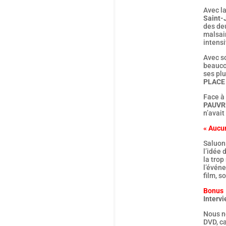
Avec l
Saint-
des de
malsain
intensi
Avec s
beauco
ses pl
PLACE
Face à 
PAUVR
n’avait
« Aucu
Saluons
l’idée 
la trop
l’événe
film, s
Bonus
Intervi
Nous ne
DVD, ca