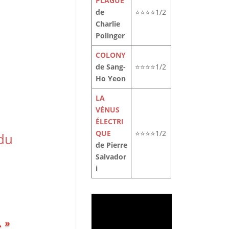
PLAGUE
de
⭐⭐⭐⭐1/2
Charlie
Polinger
COLONY
de Sang-
⭐⭐⭐⭐1/2
Ho Yeon
LA
VÉNUS
ÉLECTRI
QUE
⭐⭐⭐⭐1/2
 du
de Pierre
Salvador
i
… »