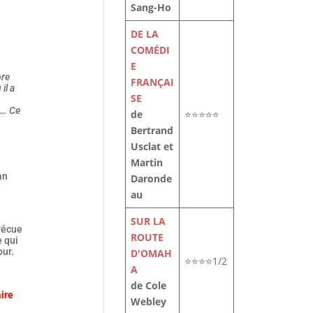
Sang-Ho
DE LA
COMÉDI
E
bre
FRANÇAI
il a
SE
re… Ce
de
⭐⭐⭐⭐⭐
Bertrand
Usclat et
Martin
an
Daronde
au
SUR LA
 vécue
ROUTE
e qui
our.
D'OMAH
⭐⭐⭐⭐1/2
A
de Cole
aire
Webley