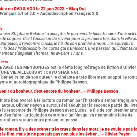
ible en DVD & VOD le 22 juin 2023 – Blaq Out
Français 5.1 et 2.0 – Audiodescription Français 2.0
h
ncier Stéphane Belcourt a accepté de parrainer le bicentenaire d’une célè
de cognac. C’est l’occasion de revenir pour la première fois dans la ville où 
 Sur place, il rencontre Lucas, le fils de son premier amour. Les souvenirs
 : le désir irrépressible, les corps qui s’unissent, une passion qu’il faut tai
 amour s’appelait Thomas. Ils avaient 17 ans.
 ****
E AVEC TES MENSONGES
est le 4ème long métrage de fiction d’
Olivier
(
UNE VIE AILLEURS
et
TOKYO SHAKING).
 bénédiction de son auteur, le cinéaste a très librement adapté, le rom
me et autobiographique de
Philippe Besson
.
venir du bonheur, c’est encore du bonheur… » Philippe Besson
ait été bouleversé à la lecture du roman par l’histoire d’amour tragique
n auteur,
Olivier Peyon
a surtout été séduit par la seconde partie du livr
e la rencontre de
Philippe Besson
avec Lucas, le fils de son premier am
t d’en faire l’articulation centrale d’un film qui va néanmoins faire de
x allers retours entre présent et passé.
le roman, il y a des scènes très crues dans les mots, je ne voulais pas f
 le film, mais je ne pouvais pas non plus les éviter … » Olivier Peyon