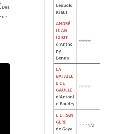
s
Léopold
. Des
Kraus
é de
ANDRÉ
IS AN
IDIOT
⭐⭐⭐⭐
d'Antho
ny
Benna
LA
BATAILL
E DE
⭐⭐⭐⭐
GAULLE
d'Antoni
n Baudry
L'ÉTRAN
GÈRE
⭐⭐⭐1/2
de Gaya