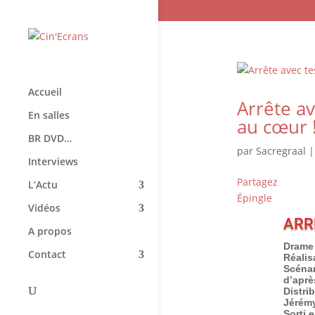
Accueil
Arrête a
En salles
au cœur 
BR DVD…
par
Sacregraal
Interviews
Partagez
L’Actu
Épingle
Vidéos
ARR
A propos
Drame 
Contact
Réalis
Scénar
d’aprè
Distri
Jérémy
Sorti e