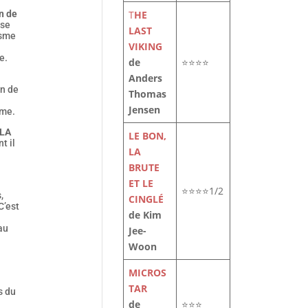
T
HE
n de
use
LAST
isme
VIKING
e.
de
⭐⭐⭐⭐
Anders
un de
Thomas
Jensen
ame.
 LA
LE BON,
t il
LA
BRUTE
ET LE
⭐⭐⭐⭐1/2
,
CINGLÉ
C’est
de Kim
au
Jee-
Woon
MICROS
TAR
s du
de
⭐⭐⭐