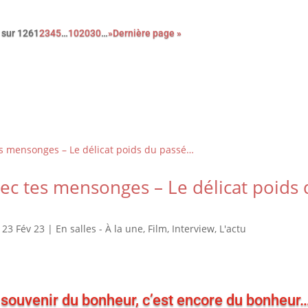
 sur 126
1
2
3
4
5
…
10
20
30
…
»
Dernière page »
vec tes mensonges – Le délicat poids
|
23 Fév 23
|
En salles - À la une
,
Film
,
Interview
,
L'actu
 souvenir du bonheur, c’est encore du bonheur