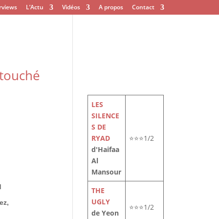
rviews
L’Actu
Vidéos
A propos
Contact
 touché
LES
SILENCE
S DE
RYAD
⭐⭐⭐1/2
d'Haifaa
Al
Mansour
d
THE
UGLY
ez,
⭐⭐⭐1/2
de Yeon