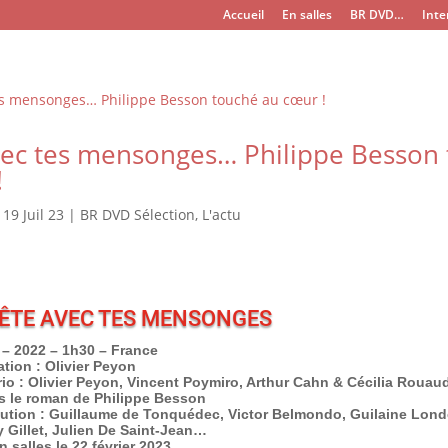
Accueil
En salles
BR DVD…
Inte
vec tes mensonges… Philippe Besson
!
|
19 Juil 23
|
BR DVD Sélection
,
L'actu
ÊTE AVEC TES MENSONGES
– 2022 – 1h30 – France
ation : Olivier Peyon
io : Olivier Peyon, Vincent Poymiro, Arthur Cahn & Cécilia Rouau
s le roman de Philippe Besson
bution : Guillaume de Tonquédec, Victor Belmondo, Guilaine Lond
 Gillet, Julien De Saint-Jean…
n salles le 22 février 2023