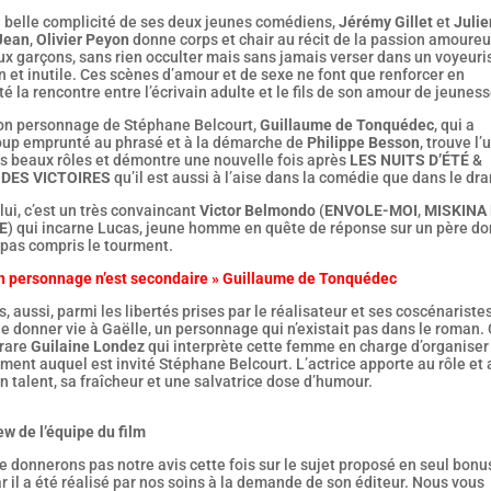
a belle complicité de ses deux jeunes comédiens,
Jérémy Gillet
et
Julie
Jean
,
Olivier Peyon
donne corps et chair au récit de la passion amoure
ux garçons, sans rien occulter mais sans jamais verser dans un voyeur
 et inutile. Ces scènes d’amour et de sexe ne font que renforcer en
té la rencontre entre l’écrivain adulte et le fils de son amour de jeuness
on personnage de Stéphane Belcourt,
Guillaume de Tonquédec
, qui a
up emprunté au phrasé et à la démarche de
Philippe Besson
, trouve l’
us beaux rôles et démontre une nouvelle fois après
LES NUITS D’ÉTÉ
&
 DES VICTOIRES
qu’il est aussi à l’aise dans la comédie que dans le dr
lui, c’est un très convaincant
Victor Belmondo
(
ENVOLE-MOI
,
MISKINA
E
) qui incarne Lucas, jeune homme en quête de réponse sur un père don
 pas compris le tourment.
n personnage n’est secondaire » Guillaume de Tonquédec
, aussi, parmi les libertés prises par le réalisateur et ses coscénaristes
de donner vie à Gaëlle, un personnage qui n’existait pas dans le roman. 
 rare
Guilaine Londez
qui interprète cette femme en charge d’organiser
ment auquel est invité Stéphane Belcourt. L’actrice apporte au rôle et 
on talent, sa fraîcheur et une salvatrice dose d’humour.
ew de l’équipe du film
 donnerons pas notre avis cette fois sur le sujet proposé en seul bonu
r il a été réalisé par nos soins à la demande de son éditeur. Nous vous