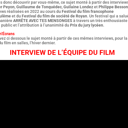
s donc découvrir par vous-même, ce sujet monté à partir des interview
er Peyon
,
Guillaume de Tonquédec
,
Guilaine Londez
et
Philippe Besson
iews réalisées en 2022 au cours du
Festival du film francophone
oulême
et du
Festival du film de société de Royan
. Un festival qui a salu
manière
ARRÊTE AVEC TES MENSONGES
à travers un très enthousiaste
 public et l’attribution à l’unanimité du
Prix du jury lycéen
.
n’Écrans
ez ci dessous le sujet monté à partir de ces mêmes interviews, pour la
du film en salles, l’hiver dernier.
INTERVIEW DE L’ÉQUIPE DU FILM