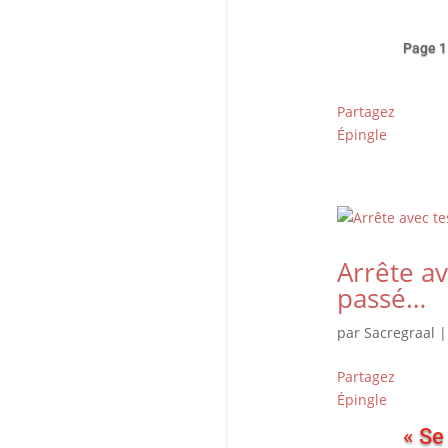
Page 1
Partagez
Épingle
Arrête a
passé…
par
Sacregraal
Partagez
Épingle
« Se