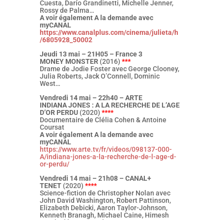
Cuesta, Darío Grandinetti, Michelle Jenner,
Rossy de Palma…
A voir également A la demande avec
myCANAL
https://www.canalplus.com/cinema/julieta/h
/6805928_50002
Jeudi 13 mai – 21H05 – France 3
MONEY MONSTER
(2016)
***
Drame de Jodie Foster avec George Clooney,
Julia Roberts, Jack O’Connell, Dominic
West…
Vendredi 14 mai – 22h40 – ARTE
INDIANA JONES : A LA RECHERCHE DE L’AGE
D’OR PERDU
(2020)
****
Documentaire de Clélia Cohen & Antoine
Coursat
A voir également A la demande avec
myCANAL
https://www.arte.tv/fr/videos/098137-000-
A/indiana-jones-a-la-recherche-de-l-age-d-
or-perdu/
Vendredi 14 mai – 21h08 – CANAL+
TENET
(2020)
****
Science-fiction de Christopher Nolan avec
John David Washington, Robert Pattinson,
Elizabeth Debicki, Aaron Taylor-Johnson,
Kenneth Branagh, Michael Caine, Himesh