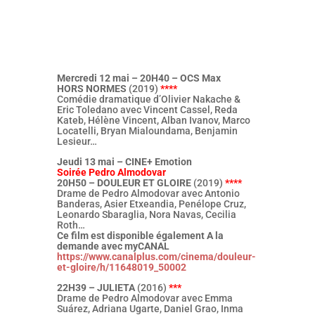
Mercredi 12 mai – 20H40 – OCS Max
HORS NORMES
(2019)
****
Comédie dramatique d’Olivier Nakache &
Eric Toledano avec Vincent Cassel, Reda
Kateb, Hélène Vincent, Alban Ivanov, Marco
Locatelli, Bryan Mialoundama, Benjamin
Lesieur…
Jeudi 13 mai – CINE+ Emotion
Soirée Pedro Almodovar
20H50 – DOULEUR ET GLOIRE
(2019)
****
Drame de Pedro Almodovar avec Antonio
Banderas, Asier Etxeandia, Penélope Cruz,
Leonardo Sbaraglia, Nora Navas, Cecilia
Roth…
Ce film est disponible également A la
demande avec myCANAL
https://www.canalplus.com/cinema/douleur-
et-gloire/h/11648019_50002
22H39 – JULIETA
(2016)
***
Drame de Pedro Almodovar avec Emma
Suárez, Adriana Ugarte, Daniel Grao, Inma