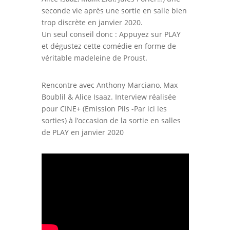
seconde vie après une sortie en salle bien
trop discrète en janvier 2020.
Un seul conseil donc : Appuyez sur PLAY
et dégustez cette comédie en forme de
véritable madeleine de Proust.
Rencontre avec Anthony Marciano, Max
Boublil & Alice Isaaz. Interview réalisée
pour CINE+ (Emission Pils -Par ici les
sorties) à l’occasion de la sortie en salles
de PLAY en janvier 2020