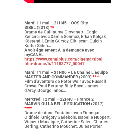
Mardi 11 mai – 21H45 – OCS City
SIBEL
(2018)
**
Drame de Guillaume Giovanetti, Cagla
Zencirci avec Damla Sonmez, Erkan Kolçak
Köstendil, Emin Gürsoy, Elit Iscan, Gulcin
Kultur Sahin…
A voir également A la demande avec
myCANAL
https://www.canalplus.com/cinema/sibel-
film-drame/h/11183777_50047
Mardi 11 mai – 21H06 – La Chaîne L’Equipe
MASTER AND COMMANDER
(2003)
****
Film d’aventure de Peter Weir avec Russell
Crowe, Paul Bettany, Billy Boyd, James
d’Arcy, George Innes…
Mercredi 12 mai – 22H40 – France 2
MARVIN OU LA BELLE EDUCATION
(2017)
****
Drame de Anne Fontaine avec Finnegan
Oldfield, Grégory Gadebois, Isabelle Huppert,
Vincent Macaigne, Catherine Salée, Charles
Berling, Catherine Mouchet, Jules Porier…