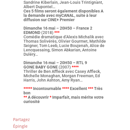
Sandrine Kiberlain, Jean-Louis Trintignant,
Albert Dupontel…
Ces 5 films seront également disponibles A
la demande avec myCANAL, suite à leur
diffusion sur CINE+ Premier
Dimanche 16 mai – 20H50 – France 2
EDMOND
(2018)
***
Comédie dramatique d’Alexis Michalik avec
Thomas Solivérès, Olivier Gourmet, Mathilde
Seigner, Tom Leeb, Lucie Boujenah, Alice de
Lencquesaing, Simon Abkarian, Antoine
Duléry…
Dimanche 16 mai – 20H50 – RTL 9
GONE BABY GONE
(2007)
****
Thriller de Ben Affleck avec Casey Affleck,
Michelle Monaghan, Morgan Freeman, Ed
Harris, John Ashton, Amy Ryan…
*****
Incontournable
****
Excellent
***
Très
bon
**
A découvrir
*
Imparfait, mais mérite votre
curiosité
Partagez
Épingle