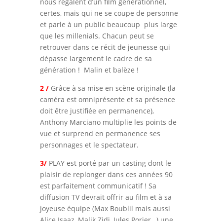
nous régalent d’un film générationnel,
certes, mais qui ne se coupe de personne
et parle à un public beaucoup plus large
que les millenials. Chacun peut se
retrouver dans ce récit de jeunesse qui
dépasse largement le cadre de sa
génération ! Malin et balèze !
2 /
Grâce à sa mise en scène originale (la
caméra est omniprésente et sa présence
doit être justifiée en permanence),
Anthony Marciano multiplie les points de
vue et surprend en permanence ses
personnages et le spectateur.
3/
PLAY est porté par un casting dont le
plaisir de replonger dans ces années 90
est parfaitement communicatif ! Sa
diffusion TV devrait offrir au film et à sa
joyeuse équipe (Max Boublil mais aussi
Alice Isaaz, Malik Zidi, Jules Porier…) une