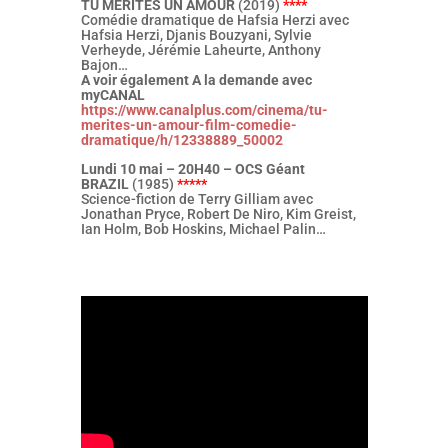
TU MERITES UN AMOUR
(2019)
****
Comédie dramatique de Hafsia Herzi avec
Hafsia Herzi, Djanis Bouzyani, Sylvie
Verheyde, Jérémie Laheurte, Anthony
Bajon…
A voir également A la demande avec
myCANAL
https://www.canalplus.com/cinema/tu-
merites-un-amour-film-comedie-
dramatique/h/12338889_50002
Lundi 10 mai – 20H40 – OCS Géant
BRAZIL
(1985)
*****
Science-fiction de Terry Gilliam avec
Jonathan Pryce, Robert De Niro, Kim Greist,
Ian Holm, Bob Hoskins, Michael Palin…