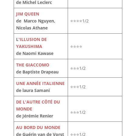
de Michel Leclerc
JIM QUEEN
de Marco Nguyen,
⭐⭐⭐⭐1/2
Nicolas Athane
L
'ILLUSION DE
YAKUSHIMA
⭐⭐⭐⭐
de Naomi Kawase
THE GIACCOMO
⭐⭐⭐1/2
de Baptiste Drapeau
UNE ANNÉE ITALIENNE
⭐⭐⭐1/2
de laura Samani
DE L'AUTRE CÔTÉ DU
MONDE
⭐⭐⭐1/2
de Jérémie Renier
AU BORD DU MONDE
de Guérin van de Vorst
⭐⭐⭐1/2