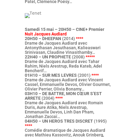
Patel, Clémence Poésy…
Samedi 15 mai – 20H50 – CINE+ Premier
Nuit Jacques Audiard
20H50 – DHEEPAN
(2014)
****
Drame de Jacques Audiard avec
Antonythasan Jesuthasan, Kalieaswari
Srinivasan, Claudine Vinasithamby…
22H40 – UN PROPHETE
(2008)
*****
Drame de Jacques Audiard avec Tahar
Rahim, Niels Arestrup, Reda Kateb, Adel
Bencherif…
01H10 – SUR MES LEVRES
(2001)
****
Drame de Jacques Audiard avec Vincent
Cassel, Emmanuelle Devos, Olivier Gourmet,
Olivier Perrier, Olivia Bonamy…
03H10 – DE BATTRE, MON CŒUR S’EST
ARRETE
(2004)
****
Drame de Jacques Audiard avec Romain
Duris, Aure Atika, Niels Arestrup,
Emmanuelle Devos, Linh Dan Pham,
Jonathan Zaccaï…
04H50 – UN HEROS TRES DISCRET
(1995)
****
Comédie dramatique de Jacques Audiard
avec Mathieu Kassovitz, Anouk Grinberg,