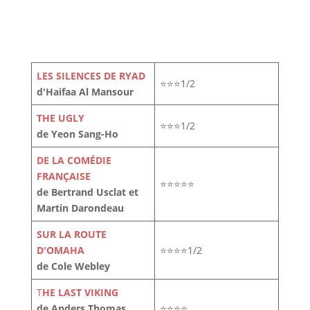
LES SILENCES DE RYAD
⭐⭐⭐1/2
d'Haifaa Al Mansour
THE UGLY
⭐⭐⭐1/2
de Yeon Sang-Ho
DE LA COMÉDIE
FRANÇAISE
⭐⭐⭐⭐⭐
de Bertrand Usclat et
Martin Darondeau
SUR LA ROUTE
D'OMAHA
⭐⭐⭐⭐1/2
de Cole Webley
T
HE LAST VIKING
de Anders Thomas
⭐⭐⭐⭐