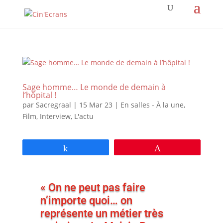
Sage homme… Le monde de demain à
l’hôpital !
par
Sacregraal
|
15 Mar 23
|
En salles - À la une
,
Film
,
Interview
,
L'actu
Partagez
Épingle
« On ne peut pas faire
n’importe quoi… on
représente un métier très