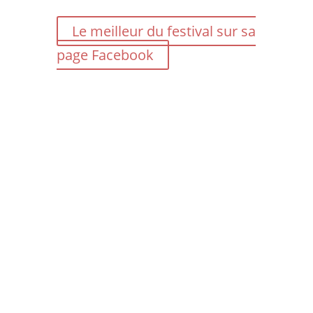
Le meilleur du festival sur sa
page Facebook
C’est une vague de 13 films cannois
qui va déferler, le temps d’un week-
end, du 22 au 24 mai, dans les salles
Pathé de 10 villes françaises, sans
oublier d’autres événements
parisiens. L’occasion de véritable