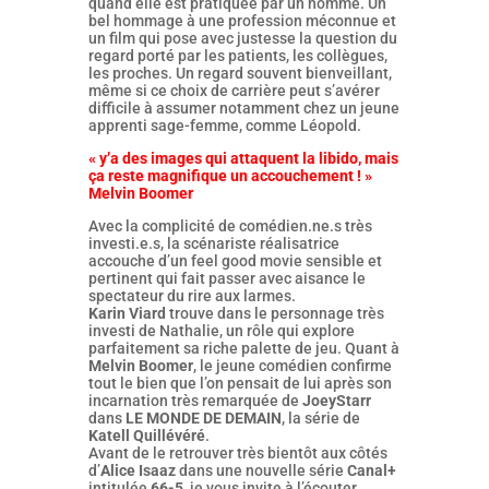
quand elle est pratiquée par un homme. Un
bel hommage à une profession méconnue et
un film qui pose avec justesse la question du
regard porté par les patients, les collègues,
les proches. Un regard souvent bienveillant,
même si ce choix de carrière peut s’avérer
difficile à assumer notamment chez un jeune
apprenti sage-femme, comme Léopold.
« y’a des images qui attaquent la libido, mais
ça reste magnifique un accouchement ! »
Melvin Boomer
Avec la complicité de comédien.ne.s très
investi.e.s, la scénariste réalisatrice
accouche d’un feel good movie sensible et
pertinent qui fait passer avec aisance le
spectateur du rire aux larmes.
Karin Viard
trouve dans le personnage très
investi de Nathalie, un rôle qui explore
parfaitement sa riche palette de jeu. Quant à
Melvin Boomer
, le jeune comédien confirme
tout le bien que l’on pensait de lui après son
incarnation très remarquée de
JoeyStarr
dans
LE MONDE DE DEMAIN
, la série de
Katell Quillévéré
.
Avant de le retrouver très bientôt aux côtés
d’
Alice Isaaz
dans une nouvelle série
Canal+
intitulée
66-5
, je vous invite à l’écouter