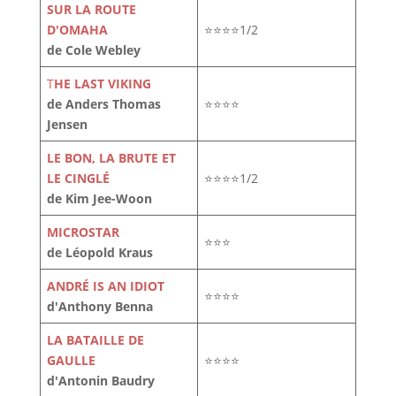
SUR LA ROUTE
D'OMAHA
⭐⭐⭐⭐1/2
de Cole Webley
T
HE LAST VIKING
de Anders Thomas
⭐⭐⭐⭐
Jensen
LE BON, LA BRUTE ET
LE CINGLÉ
⭐⭐⭐⭐1/2
de Kim Jee-Woon
MICROSTAR
⭐⭐⭐
de Léopold Kraus
ANDRÉ IS AN IDIOT
⭐⭐⭐⭐
d'Anthony Benna
LA BATAILLE DE
GAULLE
⭐⭐⭐⭐
d'Antonin Baudry