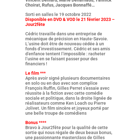
Vincent Deniard, Marie Denarnaud, Yannick
Choirat, Rufus, Jacques Bonnaffé…
Sorti en salles le 19 octobre 2022
Disponible en DVD & VOD le 21 février 2023 –
Jour2fête
Cédric travaille dans une entreprise de
mécanique de précision en Haute-Savoie.
L’usine doit être de nouveau cédée à un
fonds d’investissement. Cédric et ses amis
d’enfance tentent l’impossible : racheter
l’usine en se faisant passer pour des
financiers !
Le film ***
Après avoir signé plusieurs documentaires
en solo ou en duo avec son complice
François Ruffin, Gilles Perret s’essaie avec
réussite à la fiction avec cette comédie
sociale et politique, dans la droite lignée de
réalisateurs comme Ken Loach ou Pierre
Jolivet. Un film sincère et joyeux porté par
une belle troupe de comédiens
Bonus ****
Bravo à Jour2fête pour la qualité de cette
sortie qui nous régale de deux beaux bonus,
une passionnante masterclass de Gilles