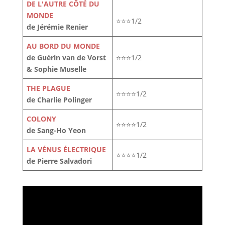
DE L'AUTRE CÔTÉ DU
MONDE
⭐⭐⭐1/2
de Jérémie Renier
AU BORD DU MONDE
de Guérin van de Vorst
⭐⭐⭐1/2
& Sophie Muselle
THE PLAGUE
⭐⭐⭐⭐1/2
de Charlie Polinger
COLONY
⭐⭐⭐⭐1/2
de Sang-Ho Yeon
LA VÉNUS ÉLECTRIQUE
⭐⭐⭐⭐1/2
de Pierre Salvadori