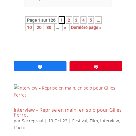
Page 1 sur 126
1
2
3
4
5
…
10
20
30
…
»
Dernière page »
Partagez
Épingle
Interview – Reprise en main, en solo pour Gilles
Perret
par
Sacregraal
|
19 Oct 22
|
Festival
,
Film
,
Interview
,
L'actu