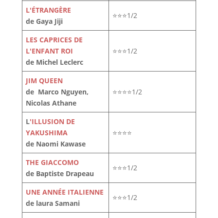
L'ÉTRANGÈRE
⭐⭐⭐1/2
de Gaya Jiji
LES CAPRICES DE
L'ENFANT ROI
⭐⭐⭐1/2
de Michel Leclerc
JIM QUEEN
de Marco Nguyen,
⭐⭐⭐⭐1/2
Nicolas Athane
L
'ILLUSION DE
YAKUSHIMA
⭐⭐⭐⭐
de Naomi Kawase
THE GIACCOMO
⭐⭐⭐1/2
de Baptiste Drapeau
UNE ANNÉE ITALIENNE
⭐⭐⭐1/2
de laura Samani