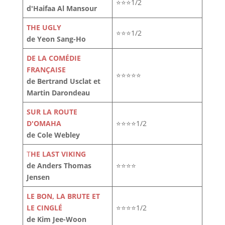
⭐⭐⭐1/2
d'Haifaa Al Mansour
THE UGLY
⭐⭐⭐1/2
de Yeon Sang-Ho
DE LA COMÉDIE
FRANÇAISE
⭐⭐⭐⭐⭐
de Bertrand Usclat et
Martin Darondeau
SUR LA ROUTE
D'OMAHA
⭐⭐⭐⭐1/2
de Cole Webley
T
HE LAST VIKING
de Anders Thomas
⭐⭐⭐⭐
Jensen
LE BON, LA BRUTE ET
LE CINGLÉ
⭐⭐⭐⭐1/2
de Kim Jee-Woon