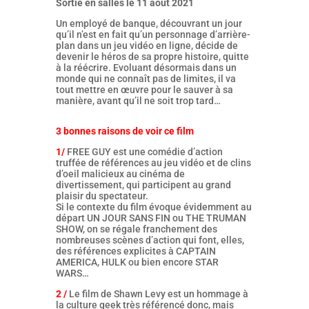
Sortie en salles le 11 août 2021
Un employé de banque, découvrant un jour
qu’il n’est en fait qu’un personnage d’arrière-
plan dans un jeu vidéo en ligne, décide de
devenir le héros de sa propre histoire, quitte
à la réécrire. Evoluant désormais dans un
monde qui ne connaît pas de limites, il va
tout mettre en œuvre pour le sauver à sa
manière, avant qu’il ne soit trop tard…
3 bonnes raisons de voir ce film
1/
FREE GUY est une comédie d’action
truffée de références au jeu vidéo et de clins
d’oeil malicieux au cinéma de
divertissement, qui participent au grand
plaisir du spectateur.
Si le contexte du film évoque évidemment au
départ UN JOUR SANS FIN ou THE TRUMAN
SHOW, on se régale franchement des
nombreuses scènes d’action qui font, elles,
des références explicites à CAPTAIN
AMERICA, HULK ou bien encore STAR
WARS…
2 /
Le film de Shawn Levy est un hommage à
la culture geek très référencé donc, mais