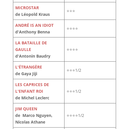
MICROSTAR
⭐⭐⭐
de Léopold Kraus
ANDRÉ IS AN IDIOT
⭐⭐⭐⭐
d'Anthony Benna
LA BATAILLE DE
GAULLE
⭐⭐⭐⭐
d'Antonin Baudry
L'ÉTRANGÈRE
⭐⭐⭐1/2
de Gaya Jiji
LES CAPRICES DE
L'ENFANT ROI
⭐⭐⭐1/2
de Michel Leclerc
JIM QUEEN
de Marco Nguyen,
⭐⭐⭐⭐1/2
Nicolas Athane