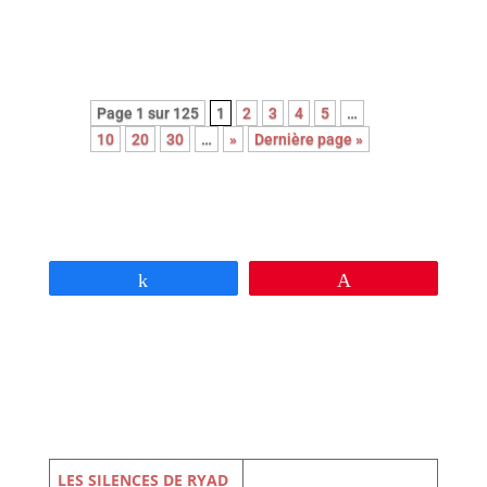
Page 1 sur 125
1
2
3
4
5
…
10
20
30
…
»
Dernière page »
Partagez
Épingle
LES SILENCES DE RYAD