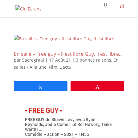
En salle – Free guy – Il est libre Guy, il est libre…
par
Sacregraal
|
17 Août 21
|
3 bonnes raisons
,
En
salles - À la une
,
Film
,
L'actu
Partagez
Épingle
- FREE GUY -
FREE GUY
de Shawn Levy avec Ryan
Reynolds, Jodie Comer, Lil Rel Howery, Taika
Waititi …
Comédie – action – 2021 – 1H55