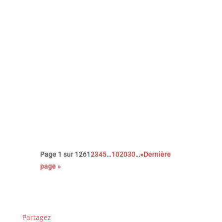
Avec cette nouvelle adaptation du
roman noir Le couperet, après celle
de Costa Gavras, Park Chan-Wook
nous régale d’une réjouissante et
féroce satire du capitalisme.
Page 1 sur 126
1
2
3
4
5
…
10
20
30
…
»
Dernière
page »
Partagez