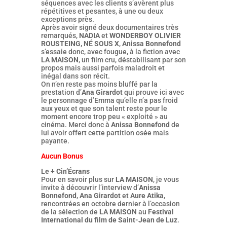
séquences avec les clients s’avèrent plus
répétitives et pesantes, à une ou deux
exceptions près.
Après avoir signé deux documentaires très
remarqués,
NADIA
et
WONDERBOY OLIVIER
ROUSTEING, NÉ SOUS X
,
Anissa Bonnefond
s’essaie donc, avec fougue, à la fiction avec
LA MAISON
, un film cru, déstabilisant par son
propos mais aussi parfois maladroit et
inégal dans son récit.
On n’en reste pas moins bluffé par la
prestation d’
Ana Girardot
qui prouve ici avec
le personnage d’Emma qu’elle n’a pas froid
aux yeux et que son talent reste pour le
moment encore trop peu « exploité » au
cinéma. Merci donc à
Anissa Bonnefond
de
lui avoir offert cette partition osée mais
payante.
Aucun Bonus
Le + Cin’Écrans
Pour en savoir plus sur
LA MAISON
, je vous
invite à découvrir l’interview d’
Anissa
Bonnefond
,
Ana Girardot
et
Aure Atika
,
rencontrées en octobre dernier à l’occasion
de la sélection de
LA MAISON
au
Festival
International du film de Saint-Jean de Luz
.