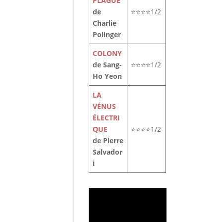
PLAGUE
de
⭐⭐⭐⭐1/2
Charlie
Polinger
COLONY
de Sang-
⭐⭐⭐⭐1/2
Ho Yeon
LA
VÉNUS
ÉLECTRI
QUE
⭐⭐⭐⭐1/2
de Pierre
Salvador
i