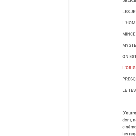
DELICI
LES J
L’HOM
MINCE 
MYSTE
ON ES
L’ORI
PRESQ
LE TES
D’autr
dont, 
cinéma 
les reg