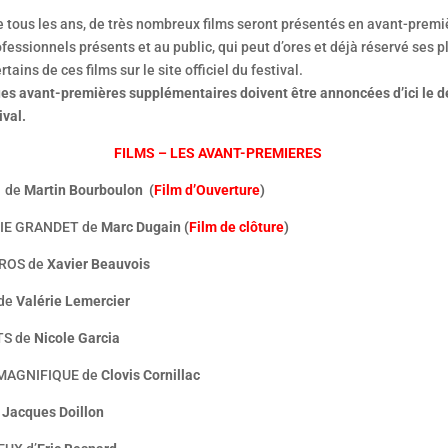
tous les ans, de très nombreux films seront présentés en avant-premi
fessionnels présents et au public, qui peut d’ores et déjà réservé ses p
rtains de ces films sur le site officiel du festival.
es avant-premières supplémentaires doivent être annoncées d’ici le d
ival.
FILMS – LES AVANT-PREMIERES
L de
Martin Bourboulon
(
Film d’Ouverture
)
IE GRANDET de
Marc Dugain
(
Film de clôture
)
ROS de
Xavier Beauvois
de
Valérie Lemercier
S de
Nicole Garcia
MAGNIFIQUE de
Clovis Cornillac
e
Jacques Doillon