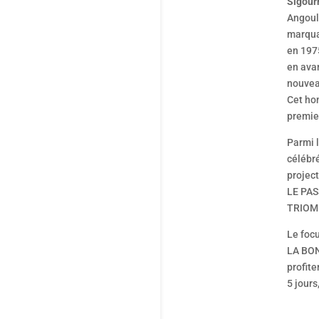
Sigour
Angoul
marqua
en 197
en ava
nouve
Cet ho
premie
Parmi l
célébré
projec
LE PAS
TRIOM
Le focu
LA BON
profite
5 jours