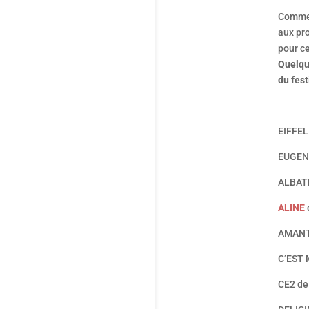
Comme 
aux pro
pour ce
Quelqu
du fest
EIFFE
EUGEN
ALBAT
ALINE
AMANT
C’EST 
CE2 d