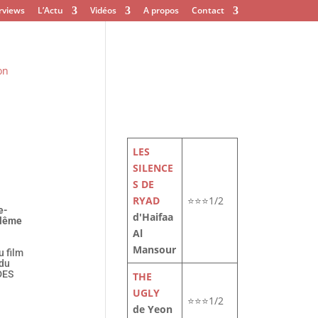
rviews
L’Actu
Vidéos
A propos
Contact
LES
SILENCE
S DE
RYAD
⭐⭐⭐1/2
e-
d'Haifaa
ulême
Al
Mansour
u film
 du
DES
THE
UGLY
⭐⭐⭐1/2
de Yeon