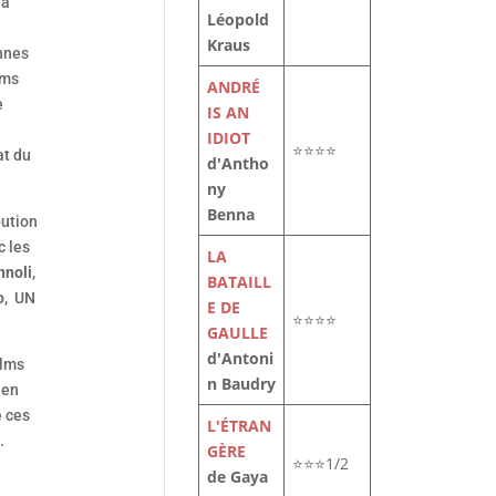
 à
Léopold
Kraus
nnes
lms
ANDRÉ
e
IS AN
IDIOT
⭐⭐⭐⭐
at du
d'Antho
ny
Benna
bution
 les
LA
nnoli
,
BATAILL
o
, UN
E DE
⭐⭐⭐⭐
GAULLE
d'Antoni
ilms
n Baudry
 en
e ces
L'ÉTRAN
.
GÈRE
⭐⭐⭐1/2
de Gaya