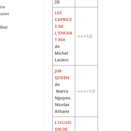
Jiji
ère
LES
laces
CAPRICE
S DE
ébut
L'ENFAN
⭐⭐⭐1/2
T ROI
de
Michel
Leclerc
JIM
QUEEN
de
Marco
⭐⭐⭐⭐1/2
Nguyen,
Nicolas
Athane
L
'ILLUSI
ON DE