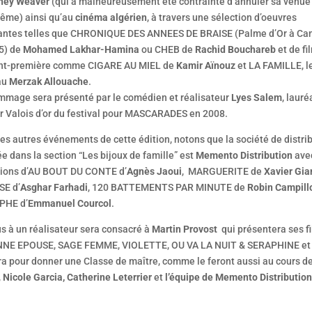
ney Weaver
(qui a malheureusement été contrainte d’annuler sa venue
ême) ainsi qu’au
cinéma algérien
, à travers une sélection d’oeuvres
ntes telles que CHRONIQUE DES ANNEES DE BRAISE (Palme d’Or à Ca
5) de
Mohamed Lakhar-Hamina
ou CHEB de
Rachid Bouchareb
et de fi
nt-première comme CIGARE AU MIEL de
Kamir Aïnouz
et LA FAMILLE, l
au
Merzak Allouache
.
mmage sera présenté par le comédien et réalisateur
Lyes Salem
, lauré
r Valois d’or du festival pour MASCARADES en 2008.
es autres événements de cette édition, notons que la société de distri
e dans la section “Les bijoux de famille” est
Memento Distribution
avec
tions d’AU BOUT DU CONTE d’
Agnès Jaoui
, MARGUERITE de
Xavier Gia
SE d’
Asghar Farhadi
, 120 BATTEMENTS PAR MINUTE de
Robin Campill
PHE d’
Emmanuel Courcol
.
s à un réalisateur sera consacré à
Martin Provost
qui présentera ses f
NE EPOUSE, SAGE FEMME, VIOLETTE, OU VA LA NUIT & SERAPHINE et
ra pour donner une Classe de maître, comme le feront aussi au cours d
,
Nicole Garcia,
Catherine Leterrier
et
l’équipe de Memento Distribution