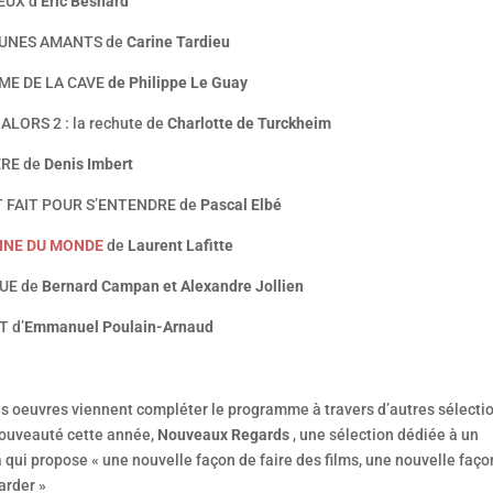
EUX d’
Eric Besnard
EUNES AMANTS de
Carine Tardieu
ME DE LA CAVE
de Philippe Le Guay
ALORS 2 : la rechute de
Charlotte de Turckheim
RE de
Denis Imbert
T FAIT POUR S’ENTENDRE de
Pascal Elbé
GINE DU MONDE
de
Laurent Lafitte
UE de
Bernard Campan et Alexandre Jollien
T d’
Emmanuel Poulain-Arnaud
es oeuvres viennent compléter le programme à travers d’autres sélecti
nouveauté cette année,
Nouveaux Regards
, une sélection dédiée à un
qui propose « une nouvelle façon de faire des films, une nouvelle faço
arder »