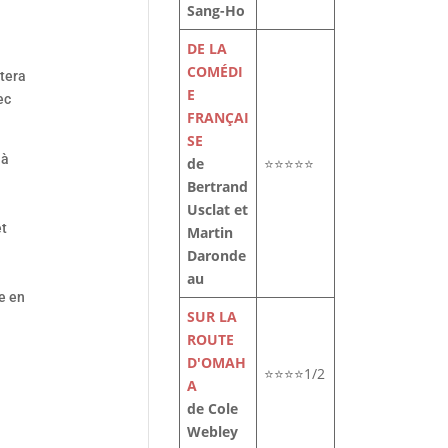
Sang-Ho
DE LA
COMÉDI
itera
E
ec
FRANÇAI
SE
 à
de
⭐⭐⭐⭐⭐
Bertrand
Usclat et
et
Martin
Daronde
au
e en
SUR LA
ROUTE
D'OMAH
⭐⭐⭐⭐1/2
A
de Cole
Webley