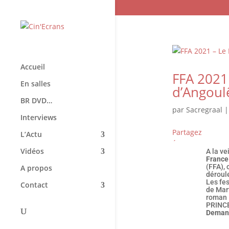
Accueil
FFA 2021 
En salles
d’Angoul
BR DVD…
par
Sacregraal
Interviews
Partagez
L’Actu
Épingle
Vidéos
A la ve
France
(FFA), 
A propos
déroul
Les fes
Contact
de Mar
roman 
PRINCE
Demand