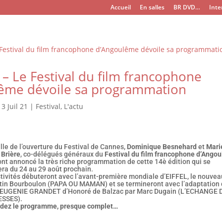
Accueil
En salles
BR DVD…
Inte
– Le Festival du film francophone
ême dévoile sa programmation
|
3 Juil 21
|
Festival
,
L'actu
ille de l’ouverture du Festival de Cannes,
Dominique Besnehard
et
Mari
 Brière
, co-délégués généraux du
Festival du film francophone d’Ango
ont annoncé la très riche programmation de cette 14è édition qui se
era du 24 au 29 août prochain.
tivités débuteront avec l’avant-première mondiale d’EIFFEL, le nouvea
tin Bourboulon (PAPA OU MAMAN) et se termineront avec l’adaptation
EUGENIE GRANDET d’Honoré de Balzac par Marc Dugain (L’ECHANGE 
SSES).
ez le programme, presque complet…