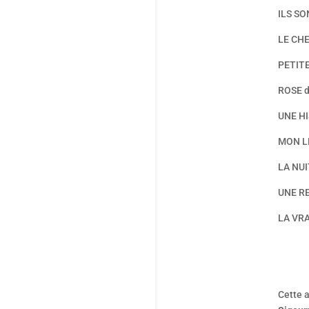
ILS SO
LE CH
PETIT
ROSE d
UNE HI
MON L
LA NUI
UNE R
LA VRA
Cette a