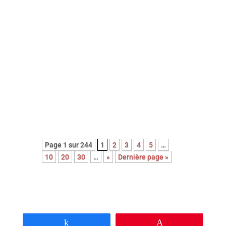
Dans ce dernier film, le réalisateur
de La loi de Téhéran dresse le
portrait sans fard d’une mère
victime de l’oppression patriarcale,
en quête de justice. Utile mais
éprouvant.
Page 1 sur 244
1
2
3
4
5
…
10
20
30
…
»
Dernière page »
Partagez
Épingle