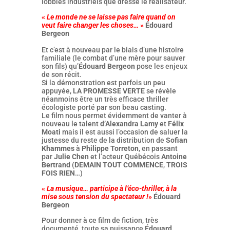
lobbies industriels que dresse le réalisateur.
«
Le monde ne se laisse pas faire quand on
veut faire changer les choses…
»
Édouard
Bergeon
Et c’est à nouveau par le biais d’une histoire
familiale (le combat d’une mère pour sauver
son fils) qu’
Édouard Bergeon
pose les enjeux
de son récit.
Si la démonstration est parfois un peu
appuyée,
LA PROMESSE VERTE
se révèle
néanmoins être un très efficace thriller
écologiste porté par son beau casting.
Le film nous permet évidemment de vanter à
nouveau le talent
d’Alexandra Lamy
et
Félix
Moati
mais il est aussi l’occasion de saluer la
justesse du reste de la distribution de
Sofian
Khammes
à
Philippe Torreton
, en passant
par
Julie Chen
et l’acteur Québécois
Antoine
Bertrand
(
DEMAIN TOUT COMMENCE
,
TROIS
FOIS RIEN
…)
«
La musique… participe à l’éco-thriller, à la
mise sous tension du spectateur !
»
Édouard
Bergeon
Pour donner à ce film de fiction, très
documenté, toute sa puissance
Édouard