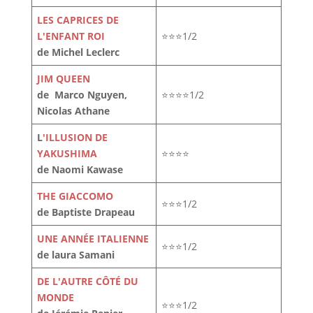
LES CAPRICES DE
L'ENFANT ROI
⭐⭐⭐1/2
de Michel Leclerc
JIM QUEEN
de Marco Nguyen,
⭐⭐⭐⭐1/2
Nicolas Athane
L
'ILLUSION DE
YAKUSHIMA
⭐⭐⭐⭐
de Naomi Kawase
THE GIACCOMO
⭐⭐⭐1/2
de Baptiste Drapeau
UNE ANNÉE ITALIENNE
⭐⭐⭐1/2
de laura Samani
DE L'AUTRE CÔTÉ DU
MONDE
⭐⭐⭐1/2