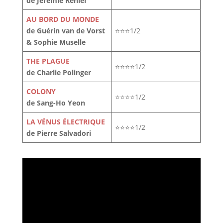
de Jérémie Renier
AU BORD DU MONDE
de Guérin van de Vorst
⭐⭐⭐1/2
& Sophie Muselle
THE PLAGUE
⭐⭐⭐⭐1/2
de Charlie Polinger
COLONY
⭐⭐⭐⭐1/2
de Sang-Ho Yeon
LA VÉNUS ÉLECTRIQUE
⭐⭐⭐⭐1/2
de Pierre Salvadori