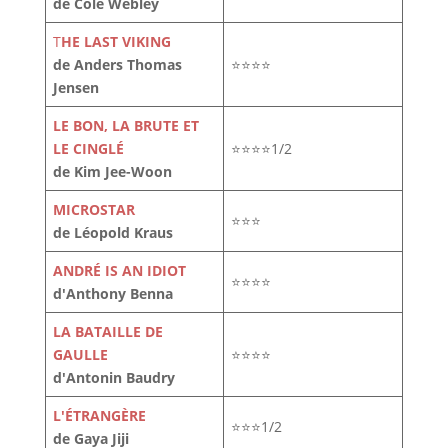
de Cole Webley
T
HE LAST VIKING
de Anders Thomas
⭐⭐⭐⭐
Jensen
LE BON, LA BRUTE ET
LE CINGLÉ
⭐⭐⭐⭐1/2
de Kim Jee-Woon
MICROSTAR
⭐⭐⭐
de Léopold Kraus
ANDRÉ IS AN IDIOT
⭐⭐⭐⭐
d'Anthony Benna
LA BATAILLE DE
GAULLE
⭐⭐⭐⭐
d'Antonin Baudry
L'ÉTRANGÈRE
⭐⭐⭐1/2
de Gaya Jiji