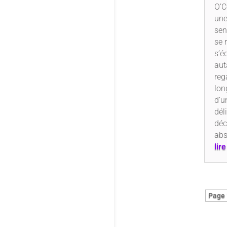
O’C
une
sen
se 
s’é
aut
reg
lon
d’u
dél
déc
abs
lir
Page 