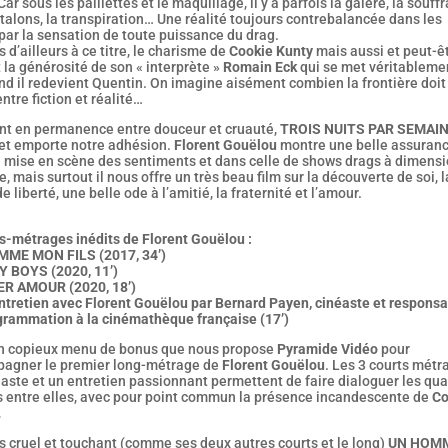
Car sous les paillettes et le maquillage, il y a parfois la galère, la souff
 talons, la transpiration… Une réalité toujours contrebalancée dans les
par la sensation de toute puissance du drag.
 d’ailleurs à ce titre, le charisme de
Cookie Kunty
mais aussi et peut-ê
 la générosité de son « interprète »
Romain Eck
qui se met véritableme
d il redevient Quentin. On imagine aisément combien la frontière doit
ntre fiction et réalité…
ant en permanence entre douceur et cruauté,
TROIS NUITS PAR SEMAI
 et emporte notre adhésion.
Florent Gouëlou
montre une belle assuran
a mise en scène des sentiments et dans celle de shows drags à dimens
e, mais surtout il nous offre un très beau film sur la découverte de soi, l
e liberté, une belle ode à l’amitié, la fraternité et l’amour.
ts-métrages inédits de Florent Gouëlou :
ME MON FILS (2017, 34’)
 BOYS (2020, 11’)
R AMOUR (2020, 18’)
entretien avec Florent Gouëlou par Bernard Payen, cinéaste et respons
grammation à la cinémathèque française (17’)
un copieux menu de bonus que nous propose
Pyramide Vidéo
pour
agner le premier long-métrage de
Florent Gouëlou
. Les 3 courts métr
aste et un entretien passionnant permettent de faire dialoguer les qua
 entre elles, avec pour point commun la présence incandescente de
Co
…
is cruel et touchant (comme ses deux autres courts et le long)
UN HOM