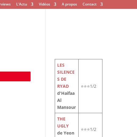
rviews
L’Actu
Vidéos
A propos
Contact
LES
SILENCE
e
S DE
RYAD
⭐⭐⭐1/2
d'Haifaa
Al
Mansour
THE
UGLY
⭐⭐⭐1/2
de Yeon