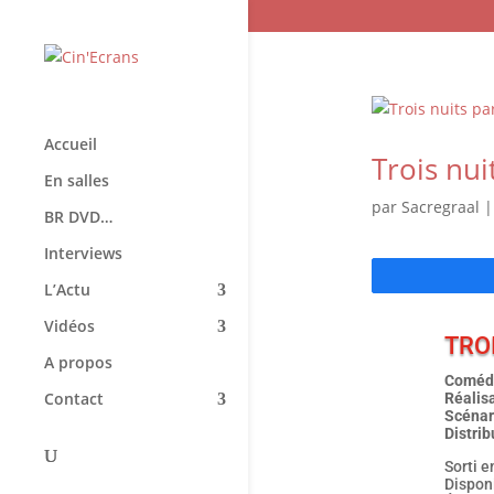
Accueil
Trois nui
En salles
par
Sacregraal
BR DVD…
Interviews
L’Actu
Vidéos
TRO
A propos
Comédi
Contact
Réalisa
Scénar
Distrib
Sorti e
Dispon