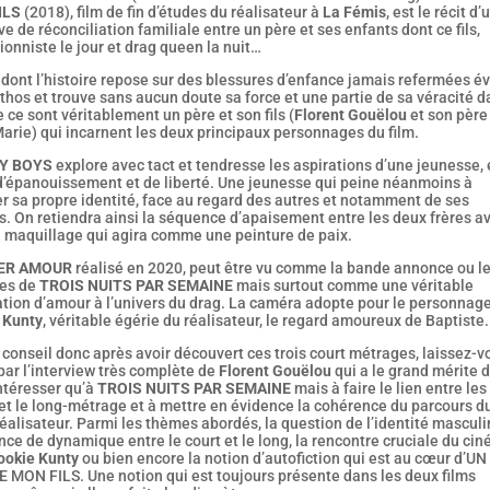
ILS
(2018), film de fin d’études du réalisateur à
La Fémis
, est le récit d’
ve de réconciliation familiale entre un père et ses enfants dont ce fils,
ionniste le jour et drag queen la nuit…
 dont l’histoire repose sur des blessures d’enfance jamais refermées év
thos et trouve sans aucun doute sa force et une partie de sa véracité d
e ce sont véritablement un père et son fils (
Florent Gouëlou
et son père
arie) qui incarnent les deux principaux personnages du film.
Y BOYS
explore avec tact et tendresse les aspirations d’une jeunesse,
d’épanouissement et de liberté. Une jeunesse qui peine néanmoins à
r sa propre identité, face au regard des autres et notamment de ses
. On retiendra ainsi la séquence d’apaisement entre les deux frères a
e maquillage qui agira comme une peinture de paix.
ER AMOUR
réalisé en 2020, peut être vu comme la bande annonce ou l
es de
TROIS NUITS PAR SEMAINE
mais surtout comme une véritable
ation d’amour à l’univers du drag. La caméra adopte pour le personnag
 Kunty
, véritable égérie du réalisateur, le regard amoureux de Baptiste.
conseil donc après avoir découvert ces trois court métrages, laissez-v
par l’interview très complète de
Florent Gouëlou
qui a le grand mérite 
ntéresser qu’à
TROIS NUITS PAR SEMAINE
mais à faire le lien entre les
et le long-métrage et à mettre en évidence la cohérence du parcours d
éalisateur. Parmi les thèmes abordés, la question de l’identité masculin
nce de dynamique entre le court et le long, la rencontre cruciale du cin
ookie Kunty
ou bien encore la notion d’autofiction qui est au cœur d’UN
MON FILS. Une notion qui est toujours présente dans les deux films