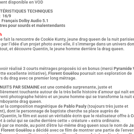
ent disponible en VOD
TÉRISTIQUES TECHNIQUES
: 16/9
: Français Dolby Audio 5.1
itres pour sourds et malentendants
h
e fait la rencontre de Cookie Kunty, jeune drag queen de la nuit parisie
par l’idée d’un projet photo avec elle, il s’immerge dans un univers dont
tout, et découvre Quentin, le jeune homme derrière la drag queen.
voir réalisé 3 courts métrages proposés ici en bonus (merci
Pyramide 
tte excellente initiative),
Florent Gouëlou
poursuit son exploration de
rs du drag avec ce premier long métrage.
 NUITS PAR SEMAINE
est une comédie surprenante, juste et
lièrement touchante autour de la très belle histoire d’amour qui naît e
renti photographe hétéro et un jeune homme qui se transforme la nuit 
amboyante drag queen.
par la composition magnétique de
Pablo Pauly
(toujours très juste et
nt), dont le personnage de baptiste cherche sa place auprès de
Quentin, le film est aussi un véritable écrin que le réalisateur offre à
C
t à celui qui se cache derrière cette « créature » extra ordinaire.
é par ce monde, au point d’être lui-même drag queen sous le nom de
Ja
,
Florent Gouëlou
a décidé avec ce film de montrer une partie de l’enver