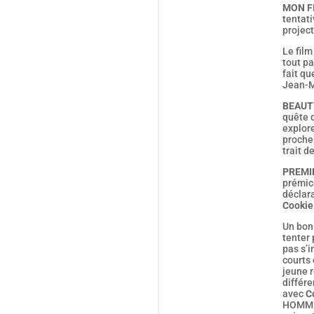
MON F
tentati
project
Le film
tout pa
fait qu
Jean-M
BEAUT
quête 
explore
proches
trait d
PREMI
prémic
déclar
Cookie
Un bon 
tenter 
pas s’i
courts 
jeune r
différe
avec
C
HOMME 