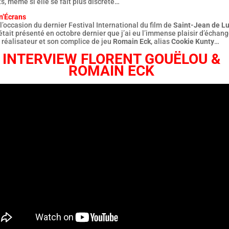
s, même si elle se fait plus discrète…
n’Écrans
 l’occasion du dernier Festival International du film de
Saint-Jean de L
 était présenté en octobre dernier que j’ai eu l’immense plaisir d’échang
 réalisateur et son complice de jeu
Romain Eck
, alias
Cookie Kunty
…
INTERVIEW FLORENT GOUËLOU &
ROMAIN ECK