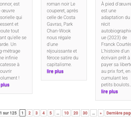
onnor, est
roman noir Le
À pied d’œuvr
 œuvre
couperet, après
est une
sorielle qui
celle de Costa
adaptation du
ressent et
Gavras, Park
récit
coute tout
Chan-Wook
autobiographi
ant qu’elle se
nous régale
ue (2023) de
arde. Un
d’une
Franck Courtè
g-métrage
réjouissante et
L’histoire d’un
ne infinie
féroce satire du
écrivain prêt à
icatesse à
capitalisme.
payer sa libert
ouvrir
lire plus
au prix fort, en
olument !
cumulant les
e plus
petits boulots
lire plus
1 sur 125
1
2
3
4
5
…
10
20
30
…
»
Dernière pag