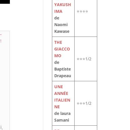
YAKUSH
IMA
⭐⭐⭐⭐
de
Naomi
Kawase
THE
GIACCO
MO
⭐⭐⭐1/2
de
Baptiste
Drapeau
UNE
ANNÉE
ITALIEN
⭐⭐⭐1/2
NE
de laura
Samani
i,