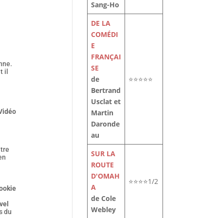
Sang-Ho
DE LA
COMÉDI
E
FRANÇAI
nne.
SE
 il
de
⭐⭐⭐⭐⭐
Bertrand
Usclat et
Vidéo
Martin
Daronde
au
ntre
SUR LA
en
ROUTE
D'OMAH
⭐⭐⭐⭐1/2
A
ookie
de Cole
vel
Webley
s du