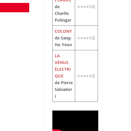
de
⭐⭐⭐⭐1/2
e
Charlie
Polinger
COLONY
de Sang-
⭐⭐⭐⭐1/2
Ho Yeon
LA
VÉNUS
ÉLECTRI
QUE
⭐⭐⭐⭐1/2
de Pierre
Salvador
i