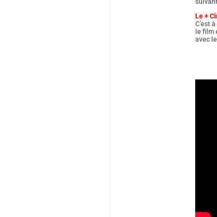
suivant
Le + Ci
C’est à
le film
avec le