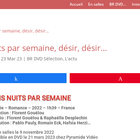
Accueil
En salles
BR DVD…
Inte
ts par semaine, désir, désir…
|
23 Mar 23
|
BR DVD Sélection
,
L'actu
Partagez
Épingl
IS NUITS PAR SEMAINE
e – Romance – 2022 – 1h39 – France
tion : Florent Gouëlou
io : Florent Gouëlou & Raphaëlle Desplechin
ution : Pablo Pauly, Romain Eck, Hafsia Herzi…
n salles le 9 novembre 2022
ible en DVD le 21 mars 2023 chez Pyramide Vidéo