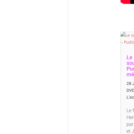
Le
so
Pu
mé
28 J
DVD
L'a
Le 
Her
par
et 