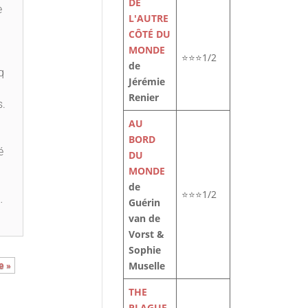
DE
e
L'AUTRE
CÔTÉ DU
MONDE
⭐⭐⭐1/2
de
q
Jérémie
Renier
s.
AU
BORD
é
DU
MONDE
de
⭐⭐⭐1/2
…
Guérin
van de
Vorst &
Sophie
Muselle
e »
THE
PLAGUE