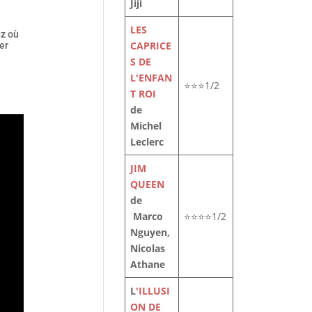
Jiji
LES
uz
où
CAPRICE
er
S DE
L'ENFAN
⭐⭐⭐1/2
T ROI
de
Michel
Leclerc
JIM
QUEEN
de
Marco
⭐⭐⭐⭐1/2
Nguyen,
Nicolas
Athane
L
'ILLUSI
ON DE