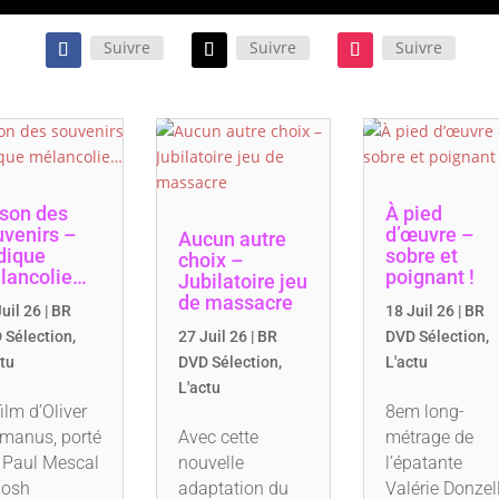
Suivre
Suivre
Suivre
 son des
À pied
uvenirs –
d’œuvre –
Aucun autre
dique
sobre et
choix –
lancolie…
poignant !
Jubilatoire jeu
de massacre
uil 26
|
BR
18 Juil 26
|
BR
 Sélection
,
27 Juil 26
|
BR
DVD Sélection
,
ctu
DVD Sélection
,
L'actu
L'actu
film d’Oliver
8em long-
manus, porté
Avec cette
métrage de
 Paul Mescal
nouvelle
l’épatante
Josh
adaptation du
Valérie Donzell