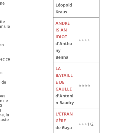
une
Léopold
Kraus
ite
ANDRÉ
ans le
IS AN
IDIOT
⭐⭐⭐⭐
d'Antho
 en
ny
Benna
vec ce
LA
es
BATAILL
E DE
e de
⭐⭐⭐⭐
GAULLE
d'Antoni
ous
de ne
n Baudry
 3
u
L'ÉTRAN
e, la
éaste
GÈRE
⭐⭐⭐1/2
de Gaya