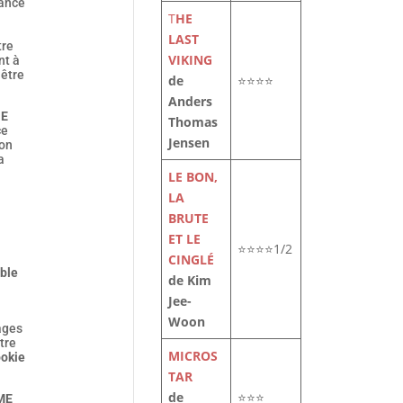
rance
T
HE
LAST
tre
VIKING
nt à
 être
de
⭐⭐⭐⭐
Anders
NE
Thomas
ce
Jensen
ion
a
LE BON,
LA
BRUTE
ET LE
⭐⭐⭐⭐1/2
CINGLÉ
able
de Kim
Jee-
Woon
ages
tre
MICROS
okie
TAR
de
⭐⭐⭐
ME