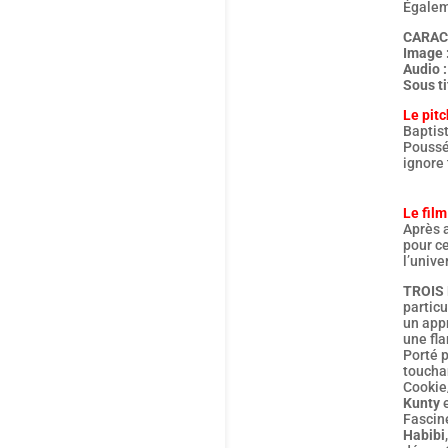
Égalem
CARAC
Image 
Audio 
Sous t
Le pitc
Baptist
Poussé 
ignore 
Le film
Après a
pour ce
l’unive
TROIS
particu
un app
une fl
Porté 
toucha
Cookie/
Kunty
e
Fascin
Habibi