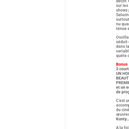
décor. 
sur les
shows 
Saluons
surtout
nu quan
ténue e
Oscill
séduit
dans l
variabl
quête d
Bonus
3 cour
UN HOM
BEAUTY
PREMIE
et un 
de pro
C’est 
accomp
du ciné
œuvres
Kunty
A la fo