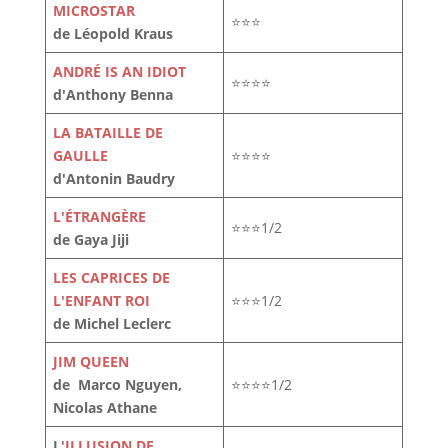
MICROSTAR
⭐⭐⭐
de Léopold Kraus
ANDRÉ IS AN IDIOT
⭐⭐⭐⭐
d'Anthony Benna
LA BATAILLE DE
GAULLE
⭐⭐⭐⭐
d'Antonin Baudry
L'ÉTRANGÈRE
⭐⭐⭐1/2
de Gaya Jiji
LES CAPRICES DE
L'ENFANT ROI
⭐⭐⭐1/2
de Michel Leclerc
JIM QUEEN
de Marco Nguyen,
⭐⭐⭐⭐1/2
Nicolas Athane
L
'ILLUSION DE