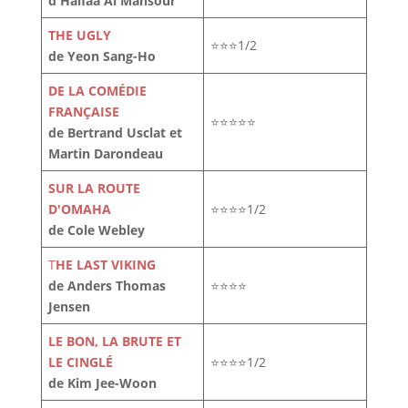
d'Haifaa Al Mansour
THE UGLY
⭐⭐⭐1/2
de Yeon Sang-Ho
DE LA COMÉDIE
FRANÇAISE
⭐⭐⭐⭐⭐
de Bertrand Usclat et
Martin Darondeau
SUR LA ROUTE
D'OMAHA
⭐⭐⭐⭐1/2
de Cole Webley
T
HE LAST VIKING
de Anders Thomas
⭐⭐⭐⭐
Jensen
LE BON, LA BRUTE ET
LE CINGLÉ
⭐⭐⭐⭐1/2
de Kim Jee-Woon