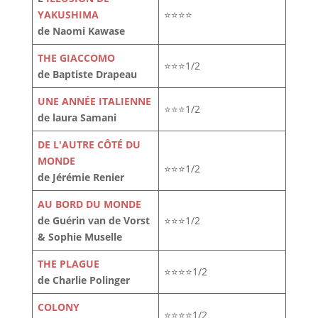
YAKUSHIMA
⭐⭐⭐⭐
de Naomi Kawase
THE GIACCOMO
⭐⭐⭐1/2
de Baptiste Drapeau
UNE ANNÉE ITALIENNE
⭐⭐⭐1/2
de laura Samani
DE L'AUTRE CÔTÉ DU
MONDE
⭐⭐⭐1/2
de Jérémie Renier
AU BORD DU MONDE
de Guérin van de Vorst
⭐⭐⭐1/2
& Sophie Muselle
THE PLAGUE
⭐⭐⭐⭐1/2
de Charlie Polinger
COLONY
⭐⭐⭐⭐1/2