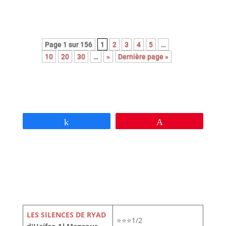
Page 1 sur 156
1
2
3
4
5
…
10
20
30
…
»
Dernière page »
Partagez
Épingle
LES SILENCES DE RYAD
⭐⭐⭐1/2