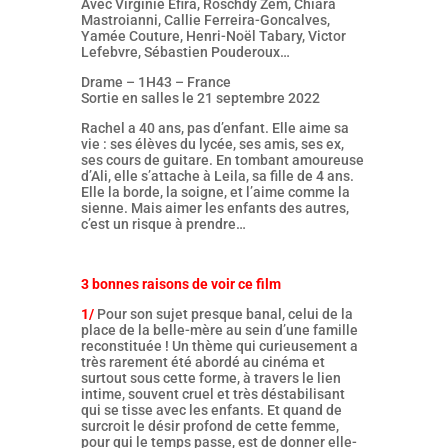
Avec Virginie Efira, Roschdy Zem, Chiara
Mastroianni, Callie Ferreira-Goncalves,
Yamée Couture, Henri-Noël Tabary, Victor
Lefebvre, Sébastien Pouderoux…
Drame – 1H43 – France
Sortie en salles le 21 septembre 2022
Rachel a 40 ans, pas d’enfant. Elle aime sa
vie : ses élèves du lycée, ses amis, ses ex,
ses cours de guitare. En tombant amoureuse
d’Ali, elle s’attache à Leila, sa fille de 4 ans.
Elle la borde, la soigne, et l’aime comme la
sienne. Mais aimer les enfants des autres,
c’est un risque à prendre…
3 bonnes raisons de voir ce film
1/
Pour son sujet presque banal, celui de la
place de la belle-mère au sein d’une famille
reconstituée ! Un thème qui curieusement a
très rarement été abordé au cinéma et
surtout sous cette forme, à travers le lien
intime, souvent cruel et très déstabilisant
qui se tisse avec les enfants. Et quand de
surcroit le désir profond de cette femme,
pour qui le temps passe, est de donner elle-