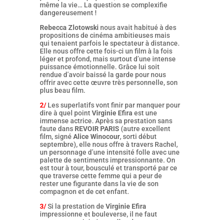
même la vie… La question se complexifie
dangereusement !
Rebecca Zlotowski
nous avait habitué à des
propositions de cinéma ambitieuses mais
qui tenaient parfois le spectateur à distance.
Elle nous offre cette fois-ci un film à la fois
léger et profond, mais surtout d’une intense
puissance émotionnelle. Grâce lui soit
rendue d’avoir baissé la garde pour nous
offrir avec cette œuvre très personnelle, son
plus beau film.
2/
Les superlatifs vont finir par manquer pour
dire à quel point
Virginie Efira
est une
immense actrice. Après sa prestation sans
faute dans
REVOIR PARIS
(autre excellent
film, signé
Alice Winocour
, sorti début
septembre), elle nous offre à travers Rachel,
un personnage d’une intensité folle avec une
palette de sentiments impressionnante. On
est tour à tour, bousculé et transporté par ce
que traverse cette femme qui a peur de
rester une figurante dans la vie de son
compagnon et de cet enfant.
3/
Si la prestation de
Virginie Efira
impressionne et bouleverse, il ne faut