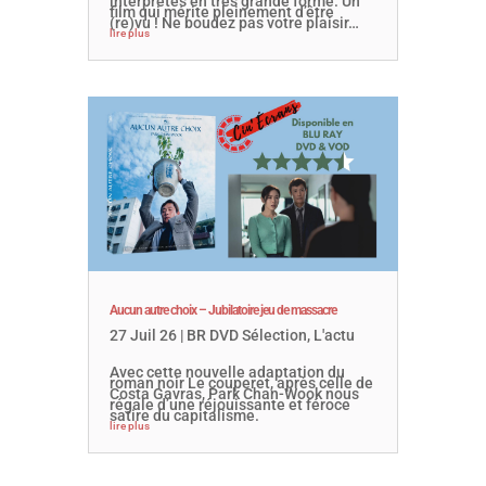
interprètes en très grande forme. Un
film qui mérite pleinement d’être
(re)vu ! Ne boudez pas votre plaisir…
lire plus
Aucun autre choix – Jubilatoire jeu de massacre
27 Juil 26
|
BR DVD Sélection
,
L'actu
Avec cette nouvelle adaptation du
roman noir Le couperet, après celle de
Costa Gavras, Park Chan-Wook nous
régale d’une réjouissante et féroce
satire du capitalisme.
lire plus