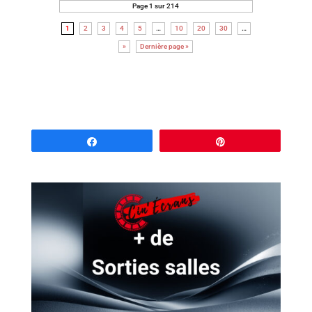
Page 1 sur 214
1
2
3
4
5
…
10
20
30
…
»
Dernière page »
Partagez
Épingle