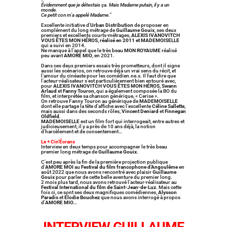
Évidemment que je détestais ça. Mais Madame putain, il y a un
monde.
Ce petit con m’a appelé Madame.”
Excellente initiative d’
Urban Distribution
de proposer en
complément du long métrage de
Guillaume Gouix
, ses deux
premiers et excellents courts-métrages,
ALEXIS IVANOVITCH
VOUS ÊTES MON HÉROS, réalisé en 2011 et MADEMOISELLE
qui a suivi en 2014.
Ne manque à l’appel que le très beau
MON ROYAUME
réalisé
peu avant
AMORE MIO
, en 2021.
Dans ces deux premiers essais très prometteurs, dont il signe
aussi les scénarios, on retrouve déjà un vrai sens du récit, et
l’amour du cinéaste pour les comédien.ne.s. Il faut dire que
l’acteur-réalisateur s’est particulièrement bien entouré avec,
pour
ALEXIS IVANOVITCH VOUS ÊTES MON HÉROS,
Swann
Arlaud
et
Fanny Touron,
qui a également composée la BO du
film, et interprétée sa chanson générique, « Cerise ».
On retrouve Fanny Touron au générique de
MADEMOISELLE
dont elle partage la tête d’affiche avec l’excellente
Céline Sallette
,
mais aussi dans des seconds rôles,
Vincent Deniard
et
Finnegan
Oldfield
.
MADEMOISELLE
est un film fort qui interrogeait, entre autres et
judicieusement, il y a près de 10 ans déjà, la notion
d’harcèlement et de consentement…
Le + Cin’Écrans
Interview en deux temps pour accompagner le très beau
premier long métrage de
Guillaume Gouix
.
C’est peu après la fin de la première projection publique
d’
AMORE MOI
au
Festival du film francophone d’Angoulême
en
août 2022 que nous avons rencontré avec plaisir
Guillaume
Gouix
pour parler de cette belle aventure du premier long.
2 mois plus tard, nous avons retrouvé l’acteur-réalisateur au
Festival International du film de Saint-Jean-de-Luz
. Mais cette
fois ci, ce sont ses deux magnifiques comédiennes,
Alysson
Paradis
et
Élodie Bouchez
que nous avons interrogé à propos
d’
AMORE MIO
…