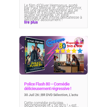
Le film d’Oliver Hermanus, porté
par Paul Mescal et Josh O’Connor,
est une œuvre sensorielle qui se
ressent et s’écoute tout autant
qu’elle se regarde. Un long-
métrage d’une infinie délicatesse à
découvrir absolument !
lire plus
Police Flash 80 – Comédie
délicieusement régressive !
30 Juil 26
|
BR DVD Sélection
,
L'actu
Cette comédie policière
décomplexée et « So 80’s ! » est