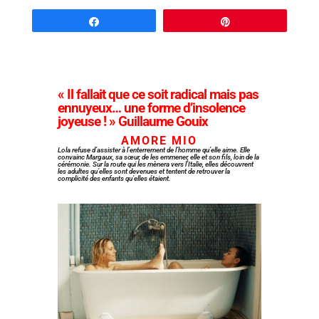
Partagez
Épingle
« Il fallait que ce soit radical mais pas
ennuyeux… une forme d’insolence
joyeuse ! » Guillaume Gouix
AMORE MIO
Lola refuse d’assister à l’enterrement de l’homme qu’elle aime. Elle
convainc Margaux, sa sœur, de les emmener, elle et son fils, loin de la
cérémonie. Sur la route qui les mènera vers l’Italie, elles découvrent
les adultes qu’elles sont devenues et tentent de retrouver la
complicité des enfants qu’elles étaient.