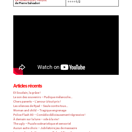
LA VÉNUS ÉLECTRIQUE
⭐⭐⭐⭐1/2
de Pierre Salvadori
Articles récents
Et Soudain, la grâce !
Le son des souvenirs – Pudique mélancolie…
Chers parents – L’amour à tout prix !
Les silences de Ryad – Seule contre tous…
Woman and child – Tragique engrenage
Police Flash 80 – Comédie délicieusement régressive !
À demain sur la lune – ode à la vie !
The ugly – Puzzle scénaristique et sensoriel
Aucun autre choix – Jubilatoire jeu de massacre