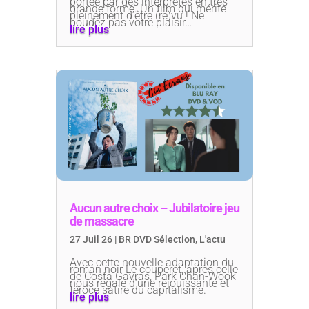
portée par des interprètes en très
grande forme. Un film qui mérite
pleinement d’être (re)vu ! Ne
boudez pas votre plaisir…
lire plus
Aucun autre choix – Jubilatoire jeu
de massacre
27 Juil 26
|
BR DVD Sélection
,
L'actu
Avec cette nouvelle adaptation du
roman noir Le couperet, après celle
de Costa Gavras, Park Chan-Wook
nous régale d’une réjouissante et
féroce satire du capitalisme.
lire plus