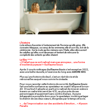
L’histoire
Lola refuse d’assister à l’enterrement de l’homme qu’elle aime. Elle
convainc Margaux, sa sœur, de les emmener, elle et son fils, loin de la
cérémonie. Sur la route qui les mènera vers l’Italie, elles découvrent
les adultes qu’elles sont devenues et tentent de retrouver la
complicité des enfants qu’elles étaient.
Le film ****
« Il fallait que ce soit radical mais pas ennuyeux… une forme
d’insolence joyeuse !» Guillaume Gouix
Après 3 courts métrages
Guillaume Gouix
s’est essayé en 2022,
avec une belle réussite, à l’exercice du long avec
AMORE MIO.
Plus qu’une histoire de deuil, c’est un récit de vie et de
retrouvailles auquel nous convie le cinéaste.
Pour nous raconter cette histoire de sororité,
Guillaume Gouix
fait une belle confiance au spectateur en osant l’ellipse et le non-
dit. Et surtout il adopte un parti pris radical de mise en scène à
travers un cadre très serré (en 4/3), au plus près de ses
personnages et quasiment sans contre champs. Aucune
échappatoire possible donc pour le spectateur invité à partager
le chemin de ces deux sœurs, éloignées par le temps et la vie.
« … de l’improvisation sur des accidents d’émotion… » Alysson
Paradis