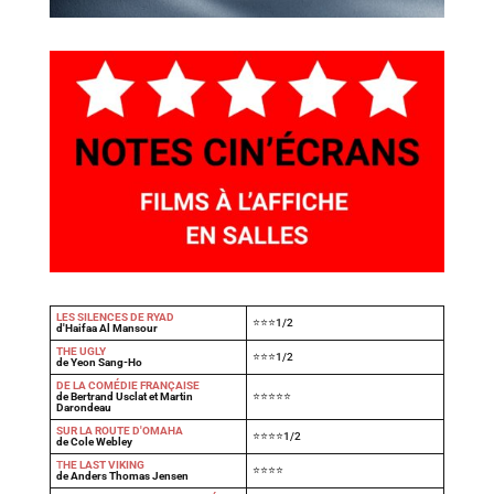
LES SILENCES DE RYAD
⭐⭐⭐1/2
d'Haifaa Al Mansour
THE UGLY
⭐⭐⭐1/2
de Yeon Sang-Ho
DE LA COMÉDIE FRANÇAISE
de Bertrand Usclat et Martin
⭐⭐⭐⭐⭐
Darondeau
SUR LA ROUTE D'OMAHA
⭐⭐⭐⭐1/2
de Cole Webley
T
HE LAST VIKING
⭐⭐⭐⭐
de Anders Thomas Jensen