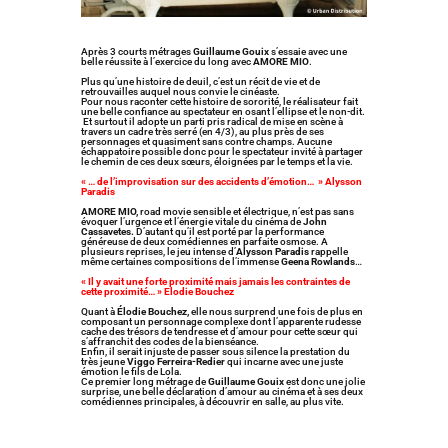
Après 3 courts métrages
Guillaume Gouix
s’essaie avec une
belle réussite à l’exercice du long avec
AMORE MIO
.
Plus qu’une histoire de deuil, c’est un récit de vie et de
retrouvailles auquel nous convie le cinéaste.
Pour nous raconter cette histoire de sororité, le réalisateur fait
une belle confiance au spectateur en osant l’ellipse et le non-dit.
Et surtout il adopte un parti pris radical de mise en scène à
travers un cadre très serré (en 4/3), au plus près de ses
personnages et quasiment sans contre champs. Aucune
échappatoire possible donc pour le spectateur invité à partager
le chemin de ces deux sœurs, éloignées par le temps et la vie.
« … de l’improvisation sur des accidents d’émotion… » Alysson
Paradis
AMORE MIO,
road movie sensible et électrique, n’est pas sans
évoquer l’urgence et l’énergie vitale du cinéma de
John
Cassavetes.
D’autant qu’il est porté par la performance
généreuse de deux comédiennes en parfaite osmose. A
plusieurs reprises, le jeu intense d’
Alysson Paradis
rappelle
même certaines compositions de l’immense
Geena Rowlands
…
« Il y avait une forte proximité mais jamais les contraintes de
cette proximité… » Elodie Bouchez
Quant à
Élodie Bouchez,
elle nous surprend une fois de plus en
composant un personnage complexe dont l’apparente rudesse
cache des trésors de tendresse et d’amour pour cette sœur qui
s’affranchit des codes de la bienséance.
Enfin, il serait injuste de passer sous silence la prestation du
très jeune
Viggo Ferreira-Redier
qui incarne avec une juste
émotion le fils de Lola.
Ce premier long métrage de
Guillaume Gouix
est donc une jolie
surprise, une belle déclaration d’amour au cinéma et à ses deux
comédiennes principales, à découvrir en salle, au plus vite.