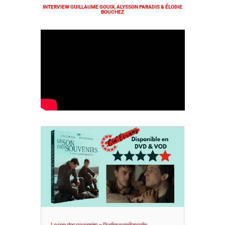
INTERVIEW GUILLAUME GOUIX, ALYSSON PARADIS & ÉLODIE
BOUCHEZ
Le son des souvenirs – Pudique mélancolie…