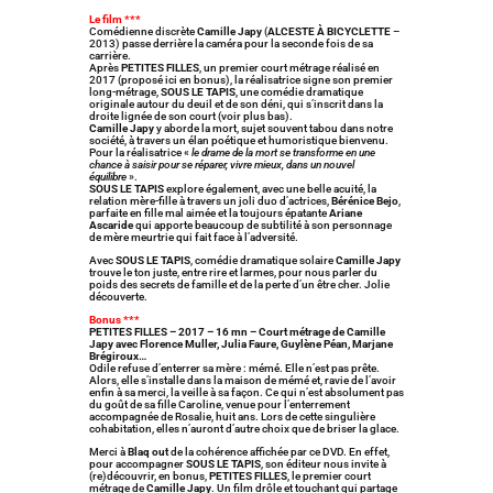
Le film ***
Comédienne discrète
Camille Japy
(
ALCESTE À BICYCLETTE
–
2013) passe derrière la caméra pour la seconde fois de sa
carrière.
Après
PETITES FILLES
, un premier court métrage réalisé en
2017 (proposé ici en bonus), la réalisatrice signe son premier
long-métrage,
SOUS LE TAPIS
, une comédie dramatique
originale autour du deuil et de son déni, qui s’inscrit dans la
droite lignée de son court (voir plus bas).
Camille Japy
y aborde la mort, sujet souvent tabou dans notre
société, à travers un élan poétique et humoristique bienvenu.
Pour la réalisatrice «
le drame de la mort se transforme en une
chance à saisir pour se réparer, vivre mieux, dans un nouvel
équilibre
».
SOUS LE TAPIS
explore également, avec une belle acuité, la
relation mère-fille à travers un joli duo d’actrices,
Bérénice Bejo
,
parfaite en fille mal aimée et la toujours épatante
Ariane
Ascaride
qui apporte beaucoup de subtilité à son personnage
de mère meurtrie qui fait face à l’adversité.
Avec
SOUS LE TAPIS
, comédie dramatique solaire
Camille Japy
trouve le ton juste, entre rire et larmes, pour nous parler du
poids des secrets de famille et de la perte d’un être cher. Jolie
découverte.
Bonus ***
PETITES FILLES – 2017 – 16 mn – Court métrage de Camille
Japy avec Florence Muller, Julia Faure, Guylène Péan, Marjane
Brégiroux…
Odile refuse d’enterrer sa mère : mémé. Elle n’est pas prête.
Alors, elle s’installe dans la maison de mémé et, ravie de l’avoir
enfin à sa merci, la veille à sa façon. Ce qui n’est absolument pas
du goût de sa fille Caroline, venue pour l’enterrement
accompagnée de Rosalie, huit ans. Lors de cette singulière
cohabitation, elles n’auront d’autre choix que de briser la glace.
Merci à
Blaq out
de la cohérence affichée par ce DVD. En effet,
pour accompagner
SOUS LE TAPIS
, son éditeur nous invite à
(re)découvrir, en bonus,
PETITES FILLES
, le premier court
métrage de
Camille Japy
. Un film drôle et touchant qui partage