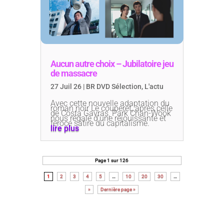
Aucun autre choix – Jubilatoire jeu
de massacre
27 Juil 26
|
BR DVD Sélection
,
L'actu
Avec cette nouvelle adaptation du
roman noir Le couperet, après celle
de Costa Gavras, Park Chan-Wook
nous régale d’une réjouissante et
féroce satire du capitalisme.
lire plus
Page 1 sur 126
1
2
3
4
5
…
10
20
30
…
»
Dernière page »