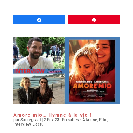
Partagez
Épingle
Amore mio… Hymne à la vie !
par
Sacregraal
|
2 Fév 23
|
En salles - À la une
,
Film
,
Interview
,
L'actu