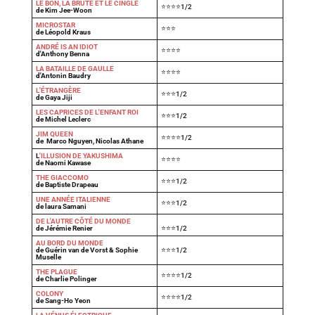
LE BON, LA BRUTE ET LE CINGLÉ
⭐⭐⭐⭐1/2
de Kim Jee-Woon
MICROSTAR
⭐⭐⭐
de Léopold Kraus
ANDRÉ IS AN IDIOT
⭐⭐⭐⭐
d'Anthony Benna
LA BATAILLE DE GAULLE
⭐⭐⭐⭐
d'Antonin Baudry
L'ÉTRANGÈRE
⭐⭐⭐1/2
de Gaya Jiji
LES CAPRICES DE L'ENFANT ROI
⭐⭐⭐1/2
de Michel Leclerc
JIM QUEEN
⭐⭐⭐⭐1/2
de Marco Nguyen, Nicolas Athane
L
'ILLUSION DE YAKUSHIMA
⭐⭐⭐⭐
de Naomi Kawase
THE GIACCOMO
⭐⭐⭐1/2
de Baptiste Drapeau
UNE ANNÉE ITALIENNE
⭐⭐⭐1/2
de laura Samani
DE L'AUTRE CÔTÉ DU MONDE
de Jérémie Renier
⭐⭐⭐1/2
AU BORD DU MONDE
de Guérin van de Vorst & Sophie
⭐⭐⭐1/2
Muselle
THE PLAGUE
⭐⭐⭐⭐1/2
de Charlie Polinger
COLONY
⭐⭐⭐⭐1/2
de Sang-Ho Yeon