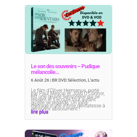
Le son des souvenirs – Pudique
mélancolie…
6 Août 26
|
BR DVD Sélection
,
L'actu
Le film d’Oliver Hermanus, porté
par Paul Mescal et Josh O’Connor,
est une œuvre sensorielle qui se
ressent et s’écoute tout autant
qu’elle se regarde. Un long-
métrage d’une infinie délicatesse à
découvrir absolument !
lire plus