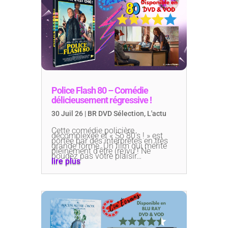
Police Flash 80 – Comédie
délicieusement régressive !
30 Juil 26
|
BR DVD Sélection
,
L'actu
Cette comédie policière
décomplexée et « So 80’s ! » est
portée par des interprètes en très
grande forme. Un film qui mérite
pleinement d’être (re)vu ! Ne
boudez pas votre plaisir…
lire plus