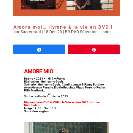
Amore moi… Hymne à la vie en DVD !
par
Sacregraal
|
15 Déc 23
|
BR DVD Sélection
,
L'actu
Partagez
Épingle
AMORE MIO
Drame – 2023 – 1H19 – France
Réalisation : Guillaume Gouix
Scénario : Guillaume Gouix, Camille Lugan & Fanny Burdino
Avec Alysson Paradis, Élodie Bouchez, Viggo Ferreira-Redier,
Félix Maritaud…
er
Sorti en salles le 1
février 2023
Disponible en DVD & VOD – le 5 décembre 2023 – Urban
Distribution
Image : 1 .85 – Son : 5.1
Sous titres anglais