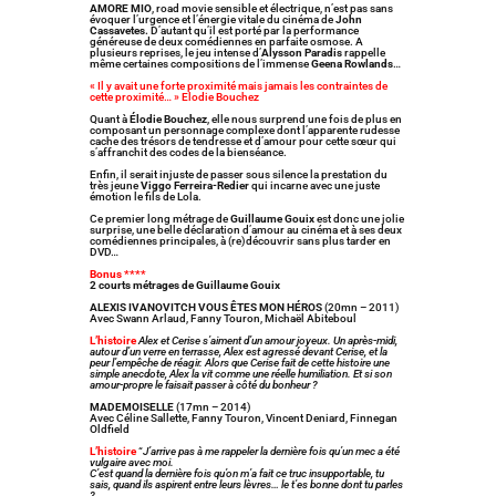
AMORE MIO
, road movie sensible et électrique, n’est pas sans
évoquer l’urgence et l’énergie vitale du cinéma de
John
Cassavetes.
D’autant qu’il est porté par la performance
généreuse de deux comédiennes en parfaite osmose. A
plusieurs reprises, le jeu intense d’
Alysson Paradis
rappelle
même certaines compositions de l’immense
Geena Rowlands
…
« Il y avait une forte proximité mais jamais les contraintes de
cette proximité… » Elodie Bouchez
Quant à
Élodie Bouchez
, elle nous surprend une fois de plus en
composant un personnage complexe dont l’apparente rudesse
cache des trésors de tendresse et d’amour pour cette sœur qui
s’affranchit des codes de la bienséance.
Enfin, il serait injuste de passer sous silence la prestation du
très jeune
Viggo Ferreira-Redier
qui incarne avec une juste
émotion le fils de Lola.
Ce premier long métrage de
Guillaume Gouix
est donc une jolie
surprise, une belle déclaration d’amour au cinéma et à ses deux
comédiennes principales, à (re)découvrir sans plus tarder en
DVD…
Bonus ****
2 courts métrages de Guillaume Gouix
ALEXIS IVANOVITCH VOUS ÊTES MON HÉROS
(20mn – 2011)
Avec Swann Arlaud, Fanny Touron, Michaël Abiteboul
L’histoire
Alex et Cerise s’aiment d’un amour joyeux. Un après-midi,
autour d’un verre en terrasse, Alex est agressé devant Cerise, et la
peur l’empêche de réagir. Alors que Cerise fait de cette histoire une
simple anecdote, Alex la vit comme une réelle humiliation. Et si son
amour-propre le faisait passer à côté du bonheur ?
MADEMOISELLE
(17mn – 2014)
Avec Céline Sallette, Fanny Touron, Vincent Deniard, Finnegan
Oldfield
L’histoire
“
J’arrive pas à me rappeler la dernière fois qu’un mec a été
vulgaire avec moi.
C’est quand la dernière fois qu’on m’a fait ce truc insupportable, tu
sais, quand ils aspirent entre leurs lèvres… le t’es bonne dont tu parles
?