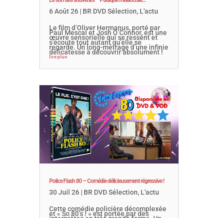
6 Août 26
|
BR DVD Sélection
,
L'actu
Le film d’Oliver Hermanus, porté par
Paul Mescal et Josh O’Connor, est une
œuvre sensorielle qui se ressent et
s’écoute tout autant qu’elle se
regarde. Un long-métrage d’une infinie
délicatesse à découvrir absolument !
lire plus
Police Flash 80 – Comédie délicieusement régressive !
30 Juil 26
|
BR DVD Sélection
,
L'actu
Cette comédie policière décomplexée
et « So 80’s ! » est portée par des