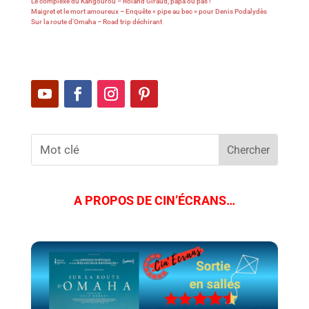
Le complexe du Kangourou – Roland Giraud, papa ou pas !
Maigret et le mort amoureux – Enquête « pipe au bec » pour Denis Podalydès
Sur la route d’Omaha – Road trip déchirant
A PROPOS DE CIN’ÉCRANS…