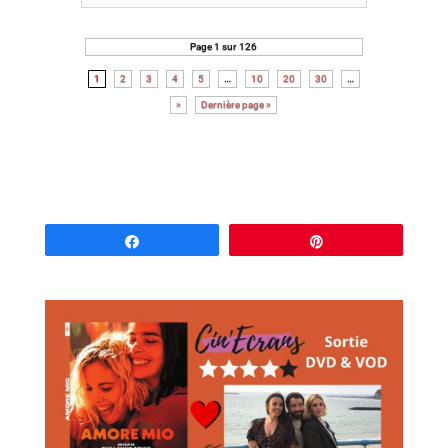
Page 1 sur 126
1
2
3
4
5
…
10
20
30
…
»
Dernière page »
Partagez
Épingle