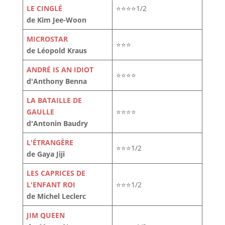
LE CINGLÉ
⭐⭐⭐⭐1/2
de Kim Jee-Woon
MICROSTAR
⭐⭐⭐
de Léopold Kraus
ANDRÉ IS AN IDIOT
⭐⭐⭐⭐
d'Anthony Benna
LA BATAILLE DE
GAULLE
⭐⭐⭐⭐
d'Antonin Baudry
L'ÉTRANGÈRE
⭐⭐⭐1/2
de Gaya Jiji
LES CAPRICES DE
L'ENFANT ROI
⭐⭐⭐1/2
de Michel Leclerc
JIM QUEEN