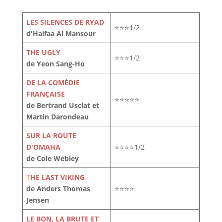
LES SILENCES DE RYAD
⭐⭐⭐1/2
d'Haifaa Al Mansour
THE UGLY
⭐⭐⭐1/2
de Yeon Sang-Ho
DE LA COMÉDIE
FRANÇAISE
⭐⭐⭐⭐⭐
de Bertrand Usclat et
Martin Darondeau
SUR LA ROUTE
D'OMAHA
⭐⭐⭐⭐1/2
de Cole Webley
T
HE LAST VIKING
de Anders Thomas
⭐⭐⭐⭐
Jensen
LE BON, LA BRUTE ET