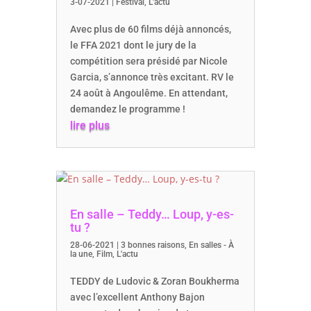
3-07-2021
|
Festival
,
L'actu
Avec plus de 60 films déjà annoncés,
le FFA 2021 dont le jury de la
compétition sera présidé par Nicole
Garcia, s’annonce très excitant. RV le
24 août à Angoulême. En attendant,
demandez le programme !
lire plus
En salle – Teddy… Loup, y-es-
tu ?
28-06-2021
|
3 bonnes raisons
,
En salles - À
la une
,
Film
,
L'actu
TEDDY de Ludovic & Zoran Boukherma
avec l’excellent Anthony Bajon