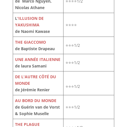
de Marco Nguyen,
⭐⭐⭐⭐1/2
Nicolas Athane
L
'ILLUSION DE
YAKUSHIMA
⭐⭐⭐⭐
de Naomi Kawase
THE GIACCOMO
⭐⭐⭐1/2
de Baptiste Drapeau
UNE ANNÉE ITALIENNE
⭐⭐⭐1/2
de laura Samani
DE L'AUTRE CÔTÉ DU
MONDE
⭐⭐⭐1/2
de Jérémie Renier
AU BORD DU MONDE
de Guérin van de Vorst
⭐⭐⭐1/2
& Sophie Muselle
THE PLAGUE